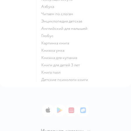
азбука
читаем по слогам
энциклопедия детская
английский для малышей
глобус
картинка книга
книжка умка
книжка для купания
книги для детей 3 лет
книга пазл
детские психологи книги
App Store
Google Play
AppGallery
RuStore