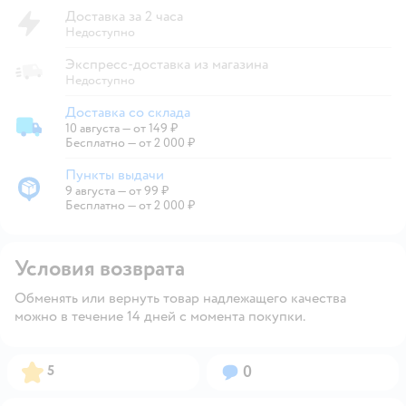
Доставка за 2 часа
Недоступно
Экспресс-доставка из магазина
Недоступно
Доставка со склада
10 августа
—
от 149 ₽
Доставка со склада
Бесплатно — от 2 000 ₽
Пункты выдачи
9 августа
—
от 99 ₽
Пункты выдачи
Бесплатно — от 2 000 ₽
Условия возврата
Обменять или вернуть товар надлежащего качества
можно в течение 14 дней с момента покупки.
Рейтинг:
Вопросов:
5
0