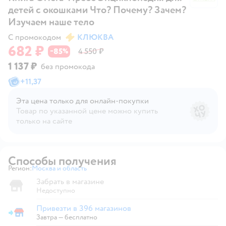
детей с окошками Что? Почему? Зачем?
Изучаем наше тело
С промокодом
КЛЮКВА
682 ₽
85
4 550 ₽
−
%
1 137 ₽
без промокода
+
11,37
Эта цена только для онлайн‑покупки
Товар по указанной цене можно купить
только на сайте
Способы получения
Регион:
Москва и область
Выбор адреса доставки.
Забрать в магазине
Недоступно
Привезти в 396 магазинов
Привезти в магазин
Завтра
—
бесплатно