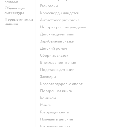
книжки
раскраски
Обучающая
литература
кроссворды для детей
Первые книжки
антистресс раскраска
малыша
история россии для детей
детские детективы
зарубежные сказки
детский роман
сборник сказок
внеклассное чтение
подставка для книг
закладки
красота здоровье спорт
поваренная книга
комиксы
манга
говорящая книга
Планшеты детские
говорящая азбука