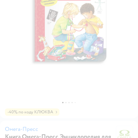
-40% по коду КЛЮКВА
Омега-Пресс
Книга Омега-Пресс Энциклопедия для
О