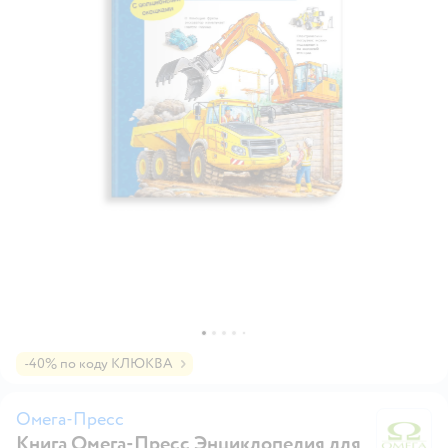
-40% по коду КЛЮКВА
Омега-Пресс
Книга Омега-Пресс Энциклопедия для
О