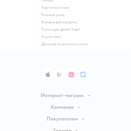
глобус
картинка книга
книжка умка
книжка для купания
книги для детей 3 лет
книга пазл
детские психологи книги
App Store
Google Play
AppGallery
RuStore
Интернет-магазин
Доставка и оплата
Компания
Продавать в Детском мире
О компании
Покупателям
Обмен и возврат товара
Раскрытие информации
Бонусные карты
Зоозавр
Правила продажи