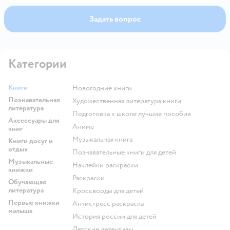
Задать вопрос
Категории
Книги
новогодние книги
Познавательная
художественная литература книги
литература
подготовка к школе лучшие пособия
Аксессуары для
Аниме
книг
музыкальная книга
Книги досуг и
отдых
познавательные книги для детей
Музыкальные
наклейки раскраски
книжки
раскраски
Обучающая
литература
кроссворды для детей
Первые книжки
антистресс раскраска
малыша
история россии для детей
детские детективы