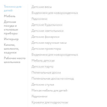
Техника для
Детские весы
детей
Видеоняня для новорожденных
Мебель
Радионяни
Детская
Детские будильники
посуда и
столовые
Детские светильники
приборы
Детские фонарики
Интерьер
Детские наручные часы
Качели,
шезлонги,
Детские проекторы
ходунки
Видеоняня для новорожденных
Рабочее место
Мебель детская
школьника
Детские парты
Пеленальные доски
Пеленальная доска на комод
Детские стулья
Мягкая мебель для детей
Радионяни
Кровати для подростков