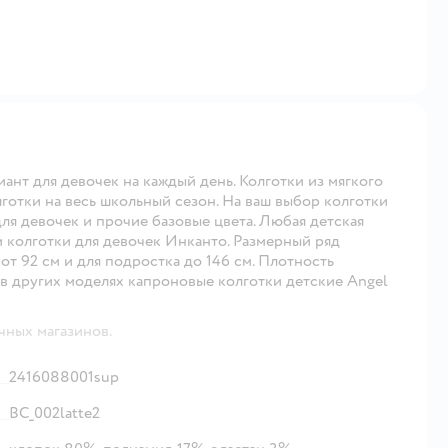
ант для девочек на каждый день. Колготки из мягкого
готки на весь школьный сезон. На ваш выбор колготки
ля девочек и прочие базовые цвета. Любая детская
м колготки для девочек Инканто. Размерный ряд
от 92 см и для подростка до 146 см. Плотность
 в других моделях капроновые колготки детские Angel
чных магазинов.
2416088001sup
ВС_002latte2