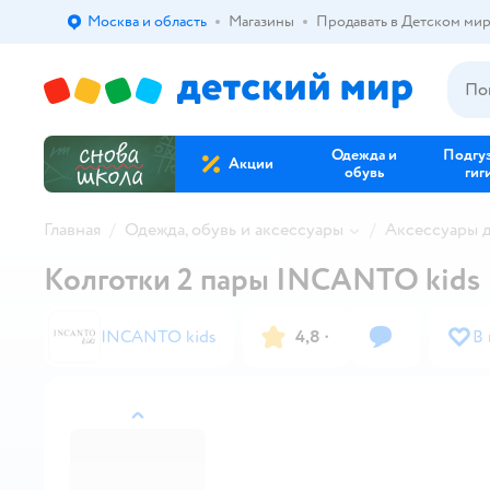
Москва и область
Магазины
Продавать в Детском ми
Выбор адреса доставки.
Одежда и
Подгу
Акции
обувь
гиг
Главная
Одежда, обувь и аксессуары
Аксессуары 
Колготки 2 пары INCANTO kids
INCANTO kids
4,8
·
В
назад