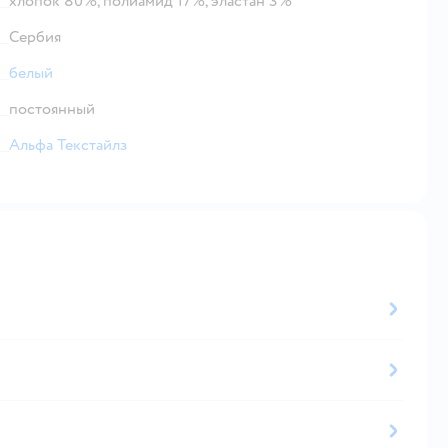
хлопок 80%, полиамид 17%, эластан 3%
Сербия
белый
постоянный
Альфа Текстайлз