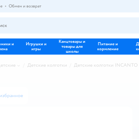
ре
Обмен и возврат
Канцтовары и
зники и
Игрушки и
Питание и
Д
товары для
иена
игры
кормление
к
школы
детские
Детские колготки
Детские колготки INCANTO 
 избранное