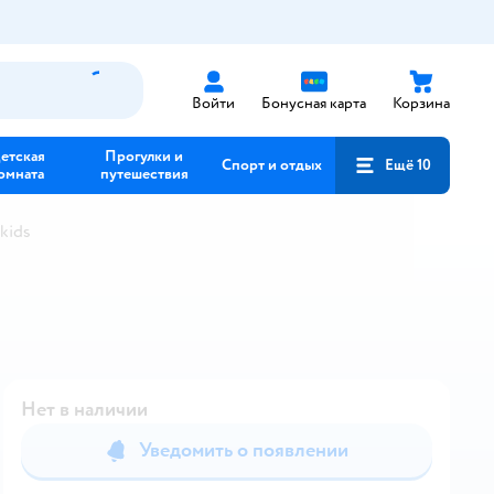
Войти
Бонусная карта
Корзина
етская
Прогулки и
Спорт и отдых
Ещё 10
омната
путешествия
kids
Нет в наличии
Уведомить о появлении