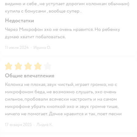
видимо и себе , не уступает дорогим колонкам обычным)
купила с бонусами , вообще супер .
Недостатки
Через Микрофон эхо не очень нравится. Но ребенку
думаю хватит побаловаться.
11 июля 2024
·
Ирина О.
Рейтинг:
4
Общие впечатления
Колонка не плохая, звук чистый, играет громко, но с
микрофоном беда, не возможно слушать, эхо очень
сильное, пробовали всячески настроить и на самом
микрофоне убрать кнопкой эхо и звук громче тише,
ничего не помогает. Дочке нравится и так, поет песни
17 января 2025
·
Лидия К.