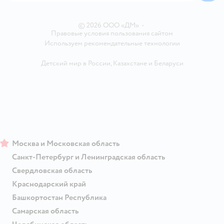
Ветаптека
Контакты
Магазины сети
© 2026 ООО «ДМ»
•
Правовые условия пользования сайтом
Используем рекомендательные технологии
Детский мир в России
,
Казахстане
и
Беларуси
Москва и Московская область
Санкт-Петербург и Ленинградская область
Свердловская область
Краснодарский край
Башкортостан Республика
Самарская область