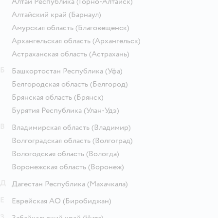
Алтай Республика
(Горно-Алтайск)
Алтайский край
(Барнаул)
Амурская область
(Благовещенск)
Архангельская область
(Архангельск)
Астраханская область
(Астрахань)
Б
Башкортостан Республика
(Уфа)
Белгородская область
(Белгород)
Брянская область
(Брянск)
Бурятия Республика
(Улан-Удэ)
В
Владимирская область
(Владимир)
Волгоградская область
(Волгоград)
Вологодская область
(Вологда)
Воронежская область
(Воронеж)
Д
Дагестан Республика
(Махачкала)
Е
Еврейская АО
(Биробиджан)
З
Забайкальский край
(Чита)