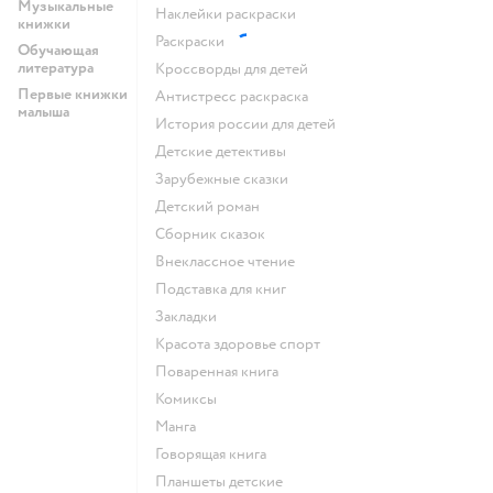
Музыкальные
наклейки раскраски
книжки
раскраски
Обучающая
литература
кроссворды для детей
Первые книжки
антистресс раскраска
малыша
история россии для детей
детские детективы
зарубежные сказки
детский роман
сборник сказок
внеклассное чтение
подставка для книг
закладки
красота здоровье спорт
поваренная книга
комиксы
манга
говорящая книга
Планшеты детские