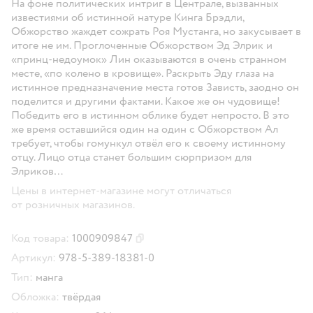
На фоне политических интриг в Централе, вызванных
известиями об истинной натуре Кинга Брэдли,
Обжорство жаждет сожрать Роя Мустанга, но закусывает в
итоге не им. Проглоченные Обжорством Эд Элрик и
«принц-недоумок» Лин оказываются в очень странном
месте, «по колено в кровище». Раскрыть Эду глаза на
истинное предназначение места готов Зависть, заодно он
поделится и другими фактами. Какое же он чудовище!
Победить его в истинном облике будет непросто. В это
же время оставшийся один на один с Обжорством Ал
требует, чтобы гомункул отвёл его к своему истинному
отцу. Лицо отца станет большим сюрпризом для
Элриков…
Цены в интернет-магазине могут отличаться
от розничных магазинов.
Код товара:
1000909847
Скопировать код товара
Артикул:
978-5-389-18381-0
Тип:
манга
Обложка:
твёрдая