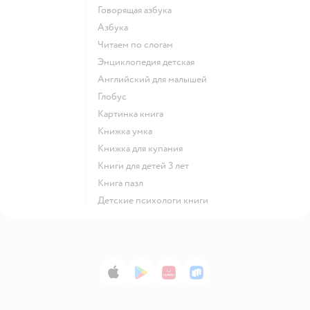
говорящая азбука
азбука
читаем по слогам
энциклопедия детская
английский для малышей
глобус
картинка книга
книжка умка
книжка для купания
книги для детей 3 лет
книга пазл
детские психологи книги
App Store
Google Play
AppGallery
RuStore