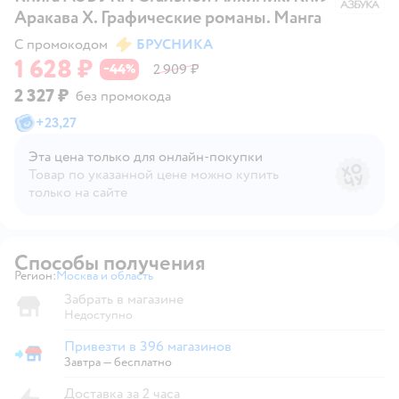
Аракава Х. Графические романы. Манга
С промокодом
БРУСНИКА
1 628 ₽
44
2 909 ₽
−
%
2 327 ₽
без промокода
+
23,27
Эта цена только для онлайн‑покупки
Товар по указанной цене можно купить
только на сайте
Способы получения
Регион:
Москва и область
Выбор адреса доставки.
Забрать в магазине
Недоступно
Привезти в 396 магазинов
Привезти в магазин
Завтра
—
бесплатно
Доставка за 2 часа