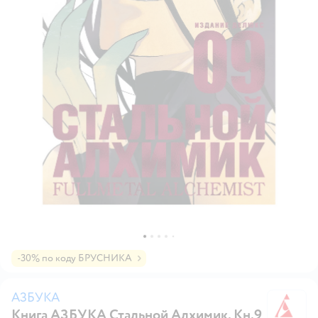
-30% по коду БРУСНИКА
АЗБУКА
Книга АЗБУКА Стальной Алхимик. Кн.9
А