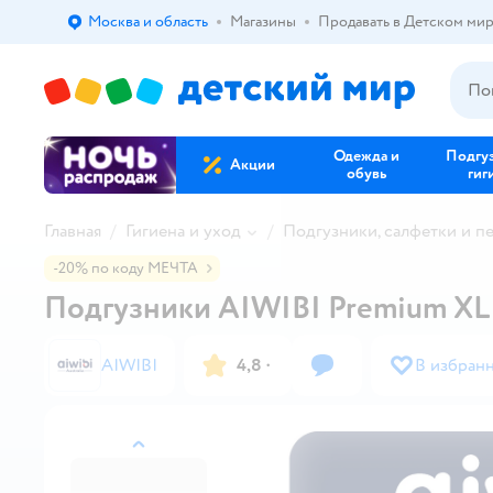
Москва и область
Магазины
Продавать в Детском ми
Выбор адреса доставки.
Одежда и
Подгу
Акции
обувь
гиг
Главная
Гигиена и уход
Подгузники, салфетки и п
-20% по коду МЕЧТА
Подгузники AIWIBI Premium XL 
AIWIBI
4,8
·
В избран
назад