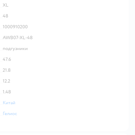
XL
48
1000910200
AWB07-XL-48
подгузники
47.6
21.8
12.2
1.48
Китай
Гелиос