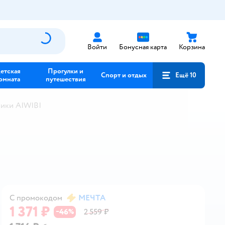
Войти
Бонусная карта
Корзина
етская
Прогулки и
Спорт и отдых
Ещё 10
омната
путешествия
ики AIWIBI
С промокодом
МЕЧТА
1 371 ₽
46
2 559 ₽
−
%