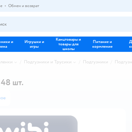
ре
Обмен и возврат
Канцтовары и
зники и
Игрушки и
Питание и
Д
товары для
иена
игры
кормление
к
школы
еленки
Подгузники и Трусики
Подгузники
Подгузн
48 шт.
ное