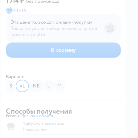
1 714 ₽
без промокода
+
17,14
Эта цена только для онлайн‑покупки
Товар по указанной цене можно купить
только на сайте
В корзину
Вариант
S
XL
NB
L
M
Способы получения
Регион:
Москва и область
Выбор адреса доставки.
Забрать в магазине
Недоступно