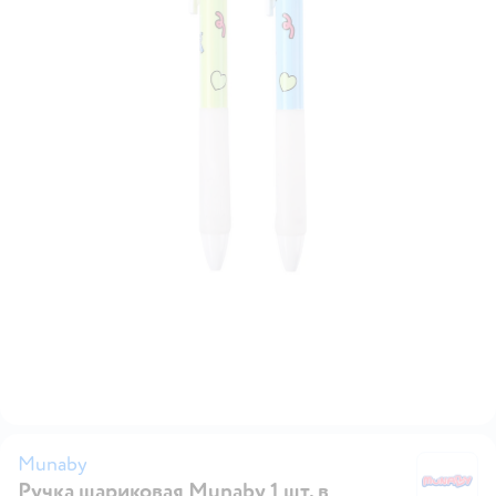
Munaby
Ручка шариковая Munaby 1 шт. в
M