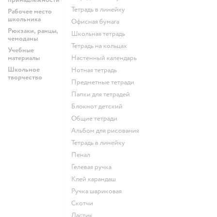
Тетрадь в линейку
Рабочее место
школьника
Офисная бумага
Рюкзаки, ранцы,
Школьная тетрадь
чемоданы
Тетрадь на кольцах
Учебные
материалы
Настенный календарь
Школьное
Нотная тетрадь
творчество
Предметные тетради
Папки для тетрадей
Блокнот детский
Общие тетради
Альбом для рисования
Тетрадь в линейку
Пенал
Гелевая ручка
Клей карандаш
Ручка шариковая
Скотчи
Ластик