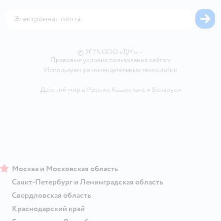
Корм для собак
Горячая линия безопасности
Карта возврата
Обратная связь
Одежда для собак
Вакансии
Блог
Карта сайта
Ветаптека
Контакты
Магазины сети
© 2026 ООО «ДМ»
•
Правовые условия пользования сайтом
Используем рекомендательные технологии
Детский мир в России
,
Казахстане
и
Беларуси
Москва и Московская область
Санкт-Петербург и Ленинградская область
Свердловская область
Краснодарский край