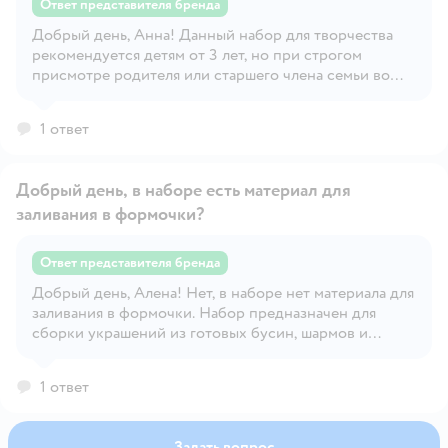
Ответ представителя бренда
Добрый день, Анна! Данный набор для творчества
Открыть вопрос
рекомендуется детям от 3 лет, но при строгом
присмотре родителя или старшего члена семьи во
избежание различных неприятных ситуаций!
Позвольте ребенку проявить фантазию и развить
1 ответ
творческие способности вместе с набором бусин
для создания украшений и детского творчества
BRAUBERG KIDS! Желаем Вам хорошего дня и
Добрый день, в наборе есть материал для
настроения! :)
заливания в формочки?
Ответ представителя бренда
Добрый день, Алена! Нет, в наборе нет материала для
Открыть вопрос
заливания в формочки. Набор предназначен для
сборки украшений из готовых бусин, шармов и
металлических основ (застёжек, цепочек). Все
элементы уже сформированы, никаких жидких или
1 ответ
заливочных компонентов не предусмотрено.
Задать вопрос