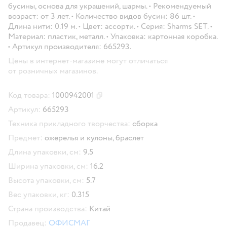
бусины, основа для украшений, шармы. • Рекомендуемый
возраст: от 3 лет. • Количество видов бусин: 86 шт. •
Длина нити: 0.19 м. • Цвет: ассорти. • Серия: Sharms SET. •
Материал: пластик, металл. • Упаковка: картонная коробка.
• Артикул производителя: 665293.
Цены в интернет-магазине могут отличаться
от розничных магазинов.
Код товара:
1000942001
Скопировать код товара
Артикул:
665293
Техника прикладного творчества:
сборка
Предмет:
ожерелья и кулоны,
браслет
Длина упаковки, см:
9.5
Ширина упаковки, см:
16.2
Высота упаковки, см:
5.7
Вес упаковки, кг:
0.315
Страна производства:
Китай
Продавец:
ОФИСМАГ