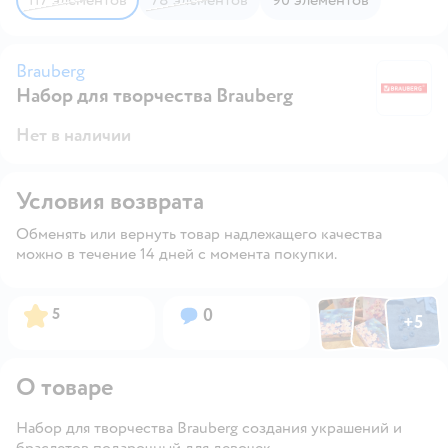
Brauberg
Набор для творчества Brauberg
Br
Нет в наличии
Условия возврата
Обменять или вернуть товар надлежащего качества
можно в течение 14 дней с момента покупки.
Фото по
Фото пользовател
Фото пользо
Рейтинг:
Вопросов:
5
0
+
5
Открыть га
О товаре
Набор для творчества Brauberg создания украшений и
браслетов подарочный для девочек