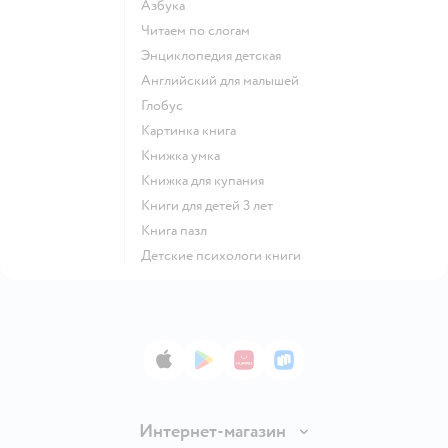
азбука
читаем по слогам
энциклопедия детская
английский для малышей
глобус
картинка книга
книжка умка
книжка для купания
книги для детей 3 лет
книга пазл
детские психологи книги
App Store
Google Play
AppGallery
RuStore
Интернет-магазин