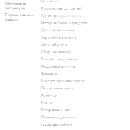
раскраски
Обучающая
литература
кроссворды для детей
Первые книжки
антистресс раскраска
малыша
история россии для детей
детские детективы
зарубежные сказки
детский роман
сборник сказок
внеклассное чтение
подставка для книг
закладки
красота здоровье спорт
поваренная книга
комиксы
манга
говорящая книга
Планшеты детские
говорящая азбука