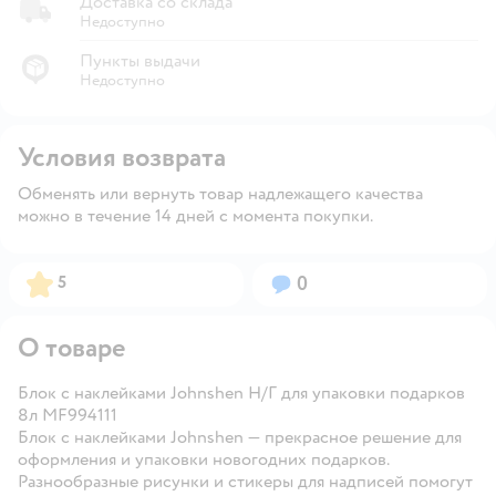
Доставка со склада
Недоступно
Пункты выдачи
Недоступно
Условия возврата
Обменять или вернуть товар надлежащего качества
можно в течение 14 дней с момента покупки.
Рейтинг:
Вопросов:
5
0
О товаре
Блок c наклейками Johnshen Н/Г для упаковки подарков
8л MF994111
Блок c наклейками Johnshen — прекрасное решение для
оформления и упаковки новогодних подарков.
Разнообразные рисунки и стикеры для надписей помогут