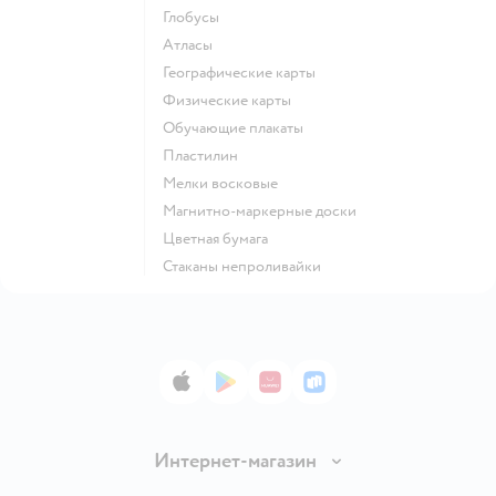
Глобусы
Атласы
Географические карты
Физические карты
Обучающие плакаты
Пластилин
Мелки восковые
Магнитно-маркерные доски
Цветная бумага
Стаканы непроливайки
App Store
Google Play
AppGallery
RuStore
Интернет-магазин