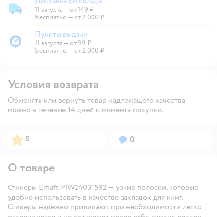
Доставка со склада
11 августа
—
от 149 ₽
Доставка со склада
Бесплатно — от 2 000 ₽
Пункты выдачи
11 августа
—
от 99 ₽
Пункты выдачи
Бесплатно — от 2 000 ₽
Условия возврата
Обменять или вернуть товар надлежащего качества
можно в течение 14 дней с момента покупки.
Рейтинг:
Вопросов:
5
0
О товаре
Стикеры Erhaft MW24031592 — узкие полоски, которые
удобно использовать в качестве закладок для книг.
Стикеры надежно прилипают, при необходимости легко
отклеиваются и не оставляют после себя липких следов.