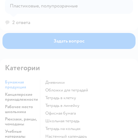
Открыть вопрос
Пластиковые, полупрозрачные
2 ответа
Задать вопрос
Категории
Бумажная
Дневники
продукция
Обложки для тетрадей
Канцелярские
Тетрадь в клетку
принадлежности
Тетрадь в линейку
Рабочее место
школьника
Офисная бумага
Рюкзаки, ранцы,
Школьная тетрадь
чемоданы
Тетрадь на кольцах
Учебные
материалы
Настенный календарь