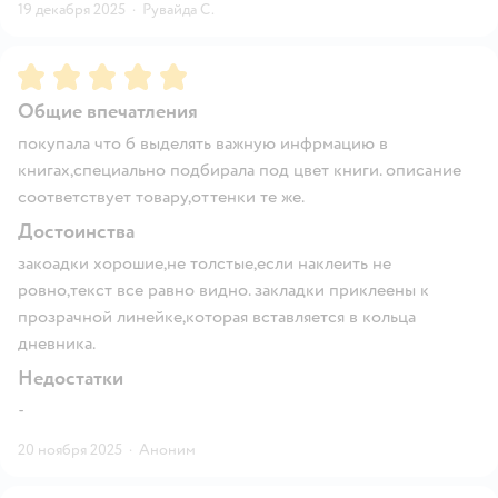
19 декабря 2025
·
Рувайда С.
Рейтинг:
5
Общие впечатления
покупала что б выделять важную инфрмацию в
книгах,специально подбирала под цвет книги. описание
соответствует товару,оттенки те же.
Достоинства
закоадки хорошие,не толстые,если наклеить не
ровно,текст все равно видно. закладки приклеены к
прозрачной линейке,которая вставляется в кольца
дневника.
Недостатки
-
20 ноября 2025
·
Аноним