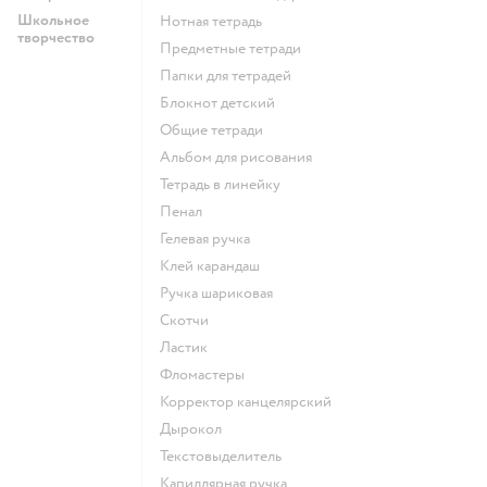
Школьное
Нотная тетрадь
творчество
Предметные тетради
Папки для тетрадей
Блокнот детский
Общие тетради
Альбом для рисования
Тетрадь в линейку
Пенал
Гелевая ручка
Клей карандаш
Ручка шариковая
Скотчи
Ластик
Фломастеры
Корректор канцелярский
Дырокол
Текстовыделитель
Капиллярная ручка