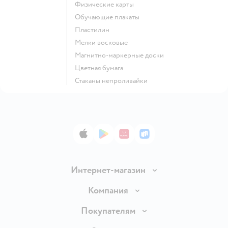
Физические карты
Обучающие плакаты
Пластилин
Мелки восковые
Магнитно-маркерные доски
Цветная бумага
Стаканы непроливайки
App Store
Google Play
AppGallery
RuStore
Интернет-магазин
Доставка и оплата
Компания
Продавать в Детском мире
О компании
Покупателям
Обмен и возврат товара
Раскрытие информации