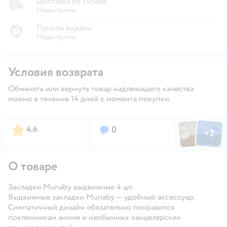
Доставка со склада
Недоступно
Пункты выдачи
Недоступно
Условия возврата
Обменять или вернуть товар надлежащего качества
можно в течение 14 дней с момента покупки.
Фото пользов
Фото по
Рейтинг:
Вопросов:
4,6
0
+
2
Открыть
О товаре
Закладки Munaby выдвижные 4 шт.
Выдвижные закладки Munaby — удобный аксессуар.
Симпатичный дизайн обязательно понравится
поклонникам аниме и необычных канцелярских