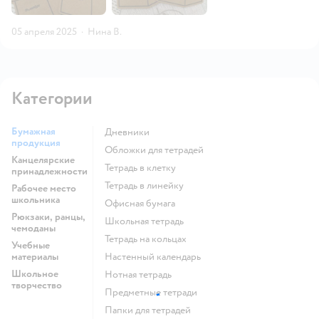
05 апреля 2025
·
Нина В.
Категории
Бумажная
Дневники
продукция
Обложки для тетрадей
Канцелярские
Тетрадь в клетку
принадлежности
Тетрадь в линейку
Рабочее место
школьника
Офисная бумага
Рюкзаки, ранцы,
Школьная тетрадь
чемоданы
Тетрадь на кольцах
Учебные
материалы
Настенный календарь
Школьное
Нотная тетрадь
творчество
Предметные тетради
Папки для тетрадей