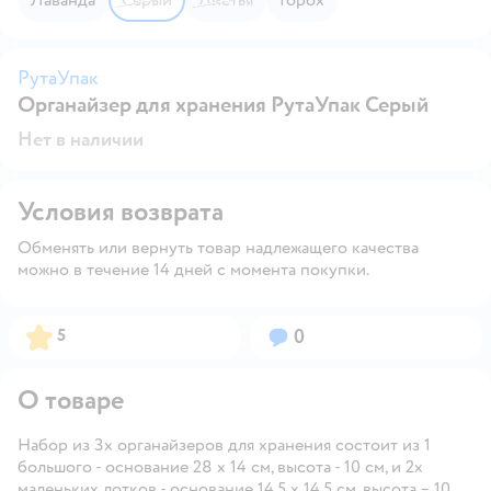
РутаУпак
Р
Органайзер для хранения РутаУпак Серый
Нет в наличии
Условия возврата
Обменять или вернуть товар надлежащего качества
можно в течение 14 дней с момента покупки.
Рейтинг:
Вопросов:
5
0
О товаре
Набор из 3х органайзеров для хранения состоит из 1
большого - основание 28 х 14 см, высота - 10 см, и 2х
маленьких лотков - основание 14,5 х 14,5 см, высота – 10