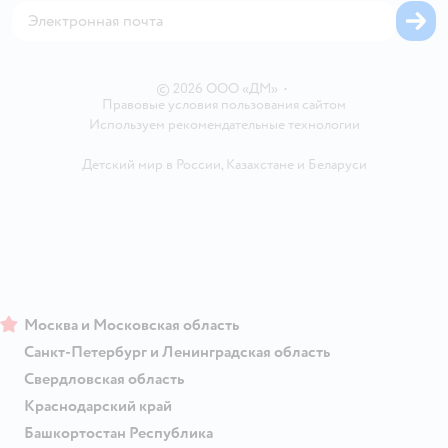
Карта возврата
Обратная связь
Одежда для собак
Вакансии
Блог
Карта сайта
Ветаптека
Контакты
Магазины сети
© 2026 ООО «ДМ»
•
Правовые условия пользования сайтом
Используем рекомендательные технологии
Детский мир в России
,
Казахстане
и
Беларуси
Москва и Московская область
Санкт-Петербург и Ленинградская область
Свердловская область
Краснодарский край
Башкортостан Республика