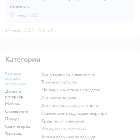
новинок!
29 января 2025
24 января 2025
·
Polina K.
Категории
Бытовая
Хозтовары и бытовая химия
химия и
Товары для уборки
хозтовары
моющие и чистящие средства
Декор и
интерьер
для мытья посуды
Мебель
детское средство для стирки
Освещение
освежитель воздуха для квартиры
Посуда
средство от грызунов
Сад и огород
хоз сумка на колесиках
Текстиль
Товары для ухода за одеждой