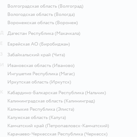
Волгоградская область
(Волгоград)
Вологодская область
(Вологда)
Воронежская область
(Воронеж)
Д
Дагестан Республика
(Махачкала)
Е
Еврейская АО
(Биробиджан)
З
Забайкальский край
(Чита)
И
Ивановская область
(Иваново)
Ингушетия Республика
(Магас)
Иркутская область
(Иркутск)
К
Кабардино-Балкарская Республика
(Нальчик)
Калининградская область
(Калининград)
Калмыкия Республика
(Элиста)
Калужская область
(Калуга)
Камчатский край
(Петропавловск-Камчатский)
Карачаево-Черкесская Республика
(Черкесск)