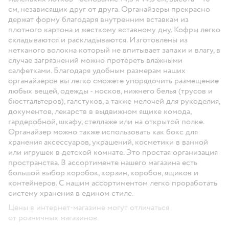
см, независящих друг от друга. Органайзеры прекрасно
держат форму благодаря внутренним вставкам из
плотного картона и жесткому вставному дну. Кофры легко
складываются и раскладываются. Изготовлены из
нетканого волокна который не впитывает запахи и влагу, в
случае загрязнений можно протереть влажными
салфетками. Благодаря удобным размерам наших
органайзеров вы легко сможете упорядочить размещение
любых вещей, одежды - носков, нижнего белья (трусов и
бюстгальтеров), галстуков, а также мелочей для рукоделия,
документов, лекарств в выдвижном ящике комода,
гардеробной, шкафу, стеллаже или на открытой полке.
Органайзер можно также использовать как бокс для
хранения аксессуаров, украшений, косметики в ванной
или игрушек в детской комнате. Это простая организация
пространства. В ассортименте нашего магазина есть
большой выбор коробок, корзин, коробов, ящиков и
контейнеров. С нашим ассортиментом легко проработать
систему хранения в едином стиле.
Цены в интернет-магазине могут отличаться
от розничных магазинов.