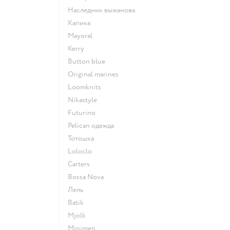
Наследник выжанова
Капика
Mayoral
Kerry
Button blue
Original marines
Loomknits
Nikastyle
Futurino
Pelican одежда
Тотошка
Loloclo
Сarters
Bossa Nova
Лель
Batik
Mjolk
Minimen