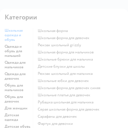
Категории
Школьная
Школьная форма
одежда и
Школьная форма для девочек
обувь
Рюкзак школьный grizzly
Одежда и
обувь для
Школьная форма для мальчиков
малышей
Школьные брюки для мальчика
Одежда для
Детские блузки для школы
мальчиков
Рюкзак школьный для мальчика
Одежда для
девочек
Школьные юбки для девочек
Обувь для
Школьная форма для девочек синяя
мальчиков
Школьные платья для девочек
Обувь для
девочек
Рубашка школьная для мальчика
Для женщин
Серая школьная форма для девочек
Детская
Сарафаны для девочек
одежда
Фартук для девочки
Детская обувь