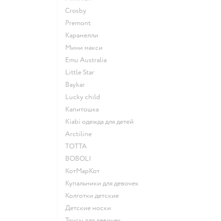
Crosby
Premont
Карамелли
Мини макси
Emu Australia
Little Star
Baykar
Lucky child
Капитошка
Kiabi одежда для детей
Arctiline
ТОТТА
BOBOLI
КотМарКот
Купальники для девочек
Колготки детские
Детские носки
Трусы для девочек