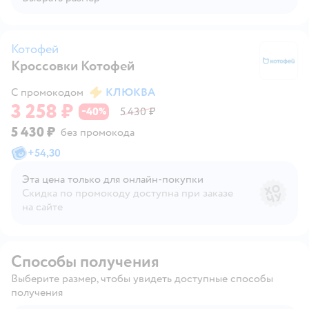
Котофей
Кроссовки Котофей
К
С промокодом
КЛЮКВА
3 258 ₽
40
5 430 ₽
−
%
5 430 ₽
без промокода
+
54,30
Эта цена только для онлайн‑покупки
Скидка по промокоду доступна при заказе
на сайте
Способы получения
Выберите размер, чтобы увидеть доступные способы
получения