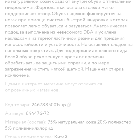
из натуральной кожи создают внутри обуви оптимальный
микроклимат. Формованная основа стельки мягко
поддерживает стопу. Обувь надежно фиксируется на
ногах при помощи системы быстрой шнуровки, которая
позволяет легко обуваться и разуваться. Анатомическая
подошва выполнена из невесомого ЭВА и усилена
накладками из термопластичной резины для придания
износостойкости и устойчивости. Не оставляет следов на
напольных покрытиях. Для поддержания внешнего вида
белой обуви рекомендуем время от времени
обрабатывать её защитными спреями, а по мере
загрязнения чистить мягкой щеткой. Машинная стирка
исключена.
Цены в интернет-магазине могут отличаться
от розничных магазинов.
Код товара:
2467885001sup
Скопировать код товара
Артикул:
644476-72
Материал (состав):
75% натуральная кожа 20% полиэстер
5% поливинилхлорид
Страна производства:
Китай