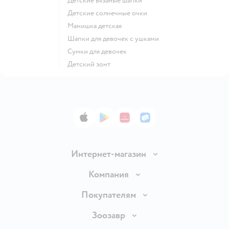
Детские вязаные шапки
Детские солнечные очки
Манишка детская
Шапки для девочек с ушками
Сумки для девочек
Детский зонт
App Store
Google Play
AppGallery
RuStore
Интернет-магазин
Доставка и оплата
Компания
Продавать в Детском мире
О компании
Покупателям
Обмен и возврат товара
Раскрытие информации
Бонусные карты
Зоозавр
Правила продажи
Инвесторам
Электронные подарочные карты