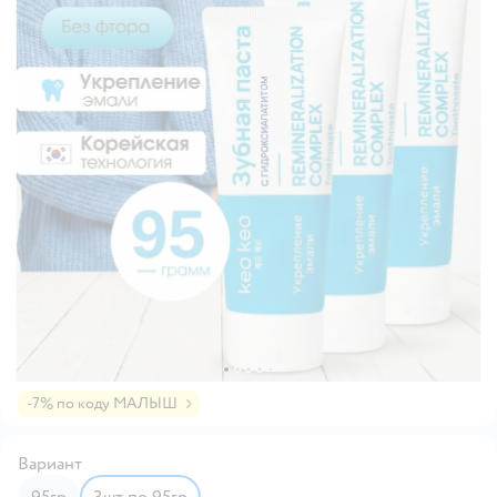
-7% по коду МАЛЫШ
Вариант
95гр
3шт по 95гр