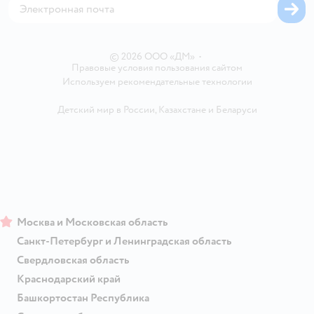
Обратная связь
Одежда для собак
Вакансии
Блог
Карта сайта
Ветаптека
Контакты
Магазины сети
© 2026 ООО «ДМ»
•
Правовые условия пользования сайтом
Используем рекомендательные технологии
Детский мир в России
,
Казахстане
и
Беларуси
Москва и Московская область
Санкт-Петербург и Ленинградская область
Свердловская область
Краснодарский край
Башкортостан Республика