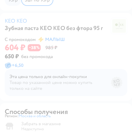
KEO KEO
Зубная паста KEO KEO без фтора 95 г
K
С промокодом
МАЛЫШ
604 ₽
38
985 ₽
−
%
650 ₽
без промокода
+
6,50
Эта цена только для онлайн‑покупки
Товар по указанной цене можно купить
только на сайте
Способы получения
Регион:
Москва и область
Выбор адреса доставки.
Забрать в магазине
Недоступно