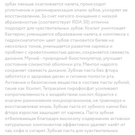
зубах меньше скапливается налета, происходит
уплотнение и реминерализация эмали зубов, ускоряет ее
восстановление. За счет мягкого очищения с низкой
абразивностью (соответствует RDA 50) отлично
подходит для чувствительных зубов. Ксилит уничтожает
бактерии, уменьшается образование налета, в комплексе с
гидроксиапатитом цвет зубов становится белее на
несколько тонов, уменьшается развитие кариеса и
проблем с кровоточивостью десен, сохраняется свежесть
дыхания. Мумиё - природный биостимулятор, улучшает
состояние слизистой оболочки рта. Ментол надолго
сохраняет свежесть дыхания. Зубная паста без фтора
заботится о здоровье десен и гигиене полости рта.
Активные и безопасные вещества в составе пасты зубной,
такие как Ксилит, Тетракалия пирофосфат усиливают
сопротивляемость к воздействию кислот, борются с
очагами размножения микроорганизмов, не травмируя и
восстанавливая эмаль. Зубная паста от зубного камня без
фтора взрослая защищает от кариеса. Паста зубная
отбеливающая благодаря высокому содержанию активных
натуральных компонентов эффективно удаляет налёт от
чая, кофе и сигарет. Зубная паста для чувствительных