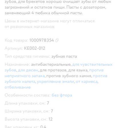
зубов, для брекетов хорошо очищает зубы от любых
загрязнений и остатков пищи. Пасты с дозатором,
заменяющий 4 тюбика обычной пасты.
Цены в интернет-магазине могут отличаться
от розничных магазинов.
Код товара:
1000978354
Скопировать код товара
Артикул:
КЕ002-012
Тип средства гигиены:
зубная паста
Назначение:
антибактериальные,
для чувствительных
зубов
,
для десен
,
для протезов,
для языка,
против
неприятного запаха
,
против зубного камня,
против
зубного налета
,
укрепление эмали
,
от кариеса
,
отбеливание
Особенности состава:
без фтора
Длина упаковки, см:
7
Ширина упаковки, см:
7
Высота упаковки, см:
12
Вес упаковки, кг:
0.4