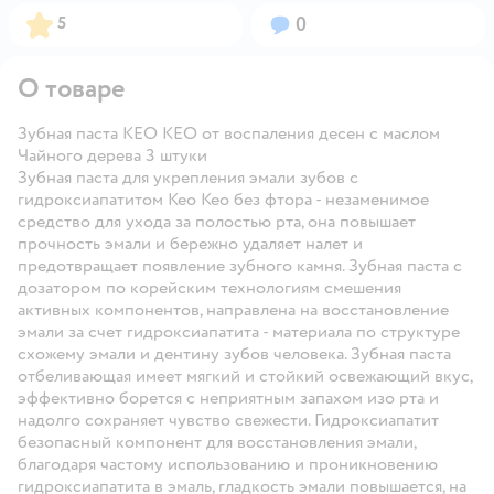
Рейтинг:
Вопросов:
5
0
О товаре
Зубная паста KEO KEO от воспаления десен с маслом
Чайного дерева 3 штуки
Зубная паста для укрепления эмали зубов с
гидроксиапатитом Кео Кео без фтора - незаменимое
средство для ухода за полостью рта, она повышает
прочность эмали и бережно удаляет налет и
предотвращает появление зубного камня. Зубная паста с
дозатором по корейским технологиям смешения
активных компонентов, направлена на восстановление
эмали за счет гидроксиапатита - материала по структуре
схожему эмали и дентину зубов человека. Зубная паста
отбеливающая имеет мягкий и стойкий освежающий вкус,
эффективно борется с неприятным запахом изо рта и
надолго сохраняет чувство свежести. Гидроксиапатит
безопасный компонент для восстановления эмали,
благодаря частому использованию и проникновению
гидроксиапатита в эмаль, гладкость эмали повышается, на