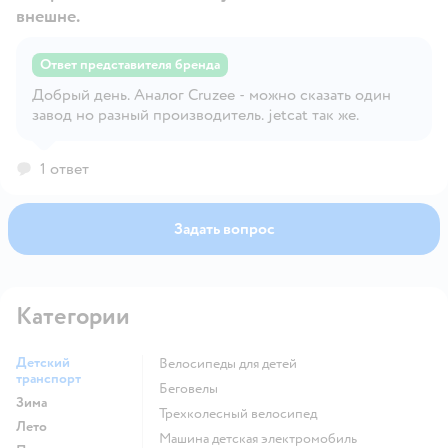
внешне.
Ответ представителя бренда
Открыть вопрос
Добрый день. Аналог Cruzee - можно сказать один
завод но разный производитель. jetcat так же.
1 ответ
Задать вопрос
Категории
Детский
Велосипеды для детей
транспорт
Беговелы
Зима
Трехколесный велосипед
Лето
Машина детская электромобиль