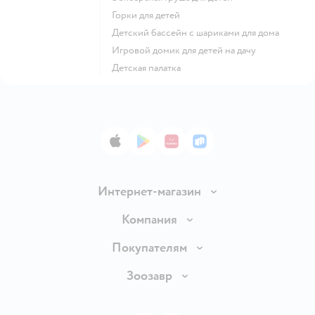
Горки для детей
Детский бассейн с шариками для дома
Игровой домик для детей на дачу
Детская палатка
App Store
Google Play
AppGallery
RuStore
Интернет-магазин
Доставка и оплата
Компания
Продавать в Детском мире
О компании
Покупателям
Обмен и возврат товара
Раскрытие информации
Бонусные карты
Зоозавр
Правила продажи
Инвесторам
Электронные подарочные карты
Промокоды
Товары для кошек
Пресс-центр
Подарочные карты