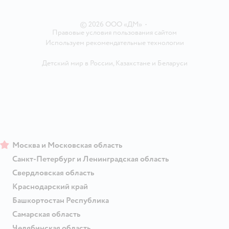
Ветаптека
Контакты
Магазины сети
© 2026 ООО «ДМ»
•
Правовые условия пользования сайтом
Используем рекомендательные технологии
Детский мир в России
,
Казахстане
и
Беларуси
Москва и Московская область
Санкт-Петербург и Ленинградская область
Свердловская область
Краснодарский край
Башкортостан Республика
Самарская область
Челябинская область