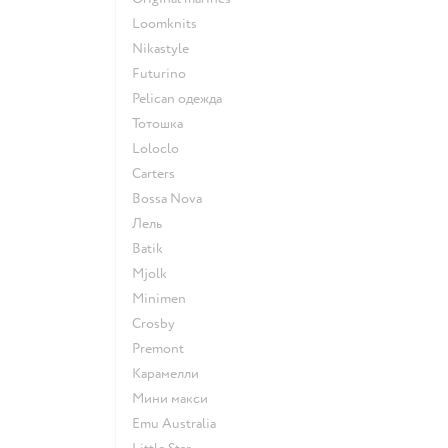
Loomknits
Nikastyle
Futurino
Pelican одежда
Тотошка
Loloclo
Сarters
Bossa Nova
Лель
Batik
Mjolk
Minimen
Crosby
Premont
Карамелли
Мини макси
Emu Australia