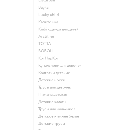
Little Star
Baykar
Lucky child
Капитошка
Kiabi одежда для детей
Arctiline
ТОТТА
BOBOLI
КотМарКот
Купальники для девочек
Колготки детские
Детские носки
Трусы для девочек
Пижама детская
Детские халаты
Трусы для мальчиков
Детское нижнее белье
Детские трусы