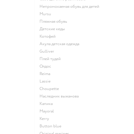
Непромокаемая обувь для детей
Mursu
Пляжная обувь
Детские кеды
Котофей
Акула детская одежда
Gulliver
Плей тудей
Олдос
Reima
Lassie
Choupette
Наследник выжанова
Капика
Mayoral
Kerry
Button blue
Original marines