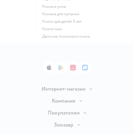
книжка умка
книжка для купания
книги для детей 3 лет
книга пазл
детские психологи книги
App Store
Google Play
AppGallery
RuStore
Интернет-магазин
Доставка и оплата
Компания
Продавать в Детском мире
О компании
Покупателям
Обмен и возврат товара
Раскрытие информации
Бонусные карты
Зоозавр
Правила продажи
Инвесторам
Электронные подарочные карты
Промокоды