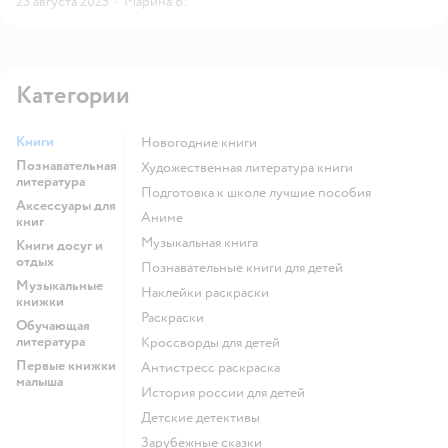
23 августа 2025
·
Марина Б.
Категории
Книги
новогодние книги
Познавательная
художественная литература книги
литература
подготовка к школе лучшие пособия
Аксессуары для
Аниме
книг
музыкальная книга
Книги досуг и
отдых
познавательные книги для детей
Музыкальные
наклейки раскраски
книжки
раскраски
Обучающая
литература
кроссворды для детей
Первые книжки
антистресс раскраска
малыша
история россии для детей
детские детективы
зарубежные сказки