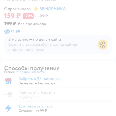
С промокодом
ЗЕМЛЯНИКА
159 ₽
20
199 ₽
−
%
199 ₽
без промокода
+
1,99
В магазине — по ценам сайта
Скажите на кассе «Хочу как на сайте»
и промокод у цены
В магазине — по ценам сайта
Способы получения
Регион:
Москва и область
Выбор адреса доставки.
Забрать в 97 магазинах
Забрать в магазине
Через час — бесплатно
Привезти в магазин
Недоступно
Доставка за 2 часа
Доставка за 2 часа
Сегодня
—
от 99 ₽