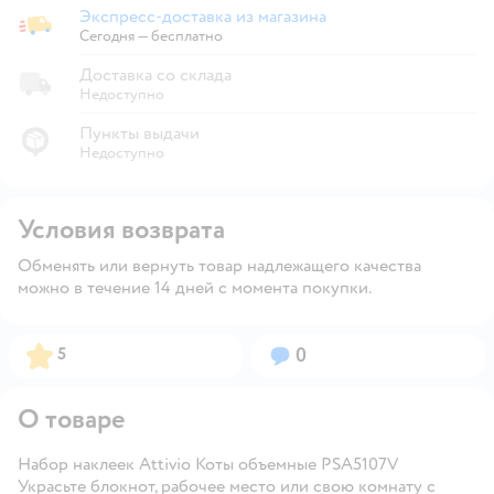
Экспресс-доставка из магазина
Экспресс-доставка из магазина
Сегодня
—
бесплатно
Доставка со склада
Недоступно
Пункты выдачи
Недоступно
Условия возврата
Обменять или вернуть товар надлежащего качества
можно в течение 14 дней с момента покупки.
Рейтинг:
Вопросов:
5
0
О товаре
Набор наклеек Attivio Коты объемные PSA5107V
Украсьте блокнот, рабочее место или свою комнату с