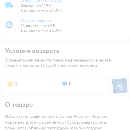
Доставка со склада
Завтра
—
от 149 ₽
Доставка со склада
Бесплатно — от 2 000 ₽
Пункты выдачи
12 августа
—
от 99 ₽
Пункты выдачи
Бесплатно — от 2 000 ₽
Условия возврата
Обменять или вернуть товар надлежащего качества
можно в течение 14 дней с момента покупки.
Фото пол
Рейтинг:
Вопросов:
5
0
+
1
Откры
О товаре
Набор голографических наклеек Attivio «Пираты»
подойдет для украшения ноутбуков, смартфонов,
планшетов, обложек тетрадей и других гладких