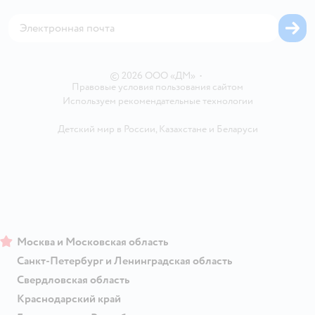
Корм для собак
Горячая линия безопасности
Карта возврата
Обратная связь
Одежда для собак
Вакансии
Блог
Карта сайта
Ветаптека
Контакты
Магазины сети
© 2026 ООО «ДМ»
•
Правовые условия пользования сайтом
Используем рекомендательные технологии
Детский мир в России
,
Казахстане
и
Беларуси
Москва и Московская область
Санкт-Петербург и Ленинградская область
Свердловская область
Краснодарский край