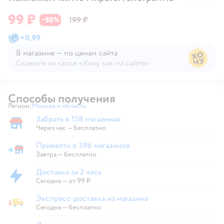
99 ₽
50
199 ₽
−
%
+
0,99
В магазине — по ценам сайта
Скажите на кассе «Хочу как на сайте»
В магазине — по ценам сайта
Способы получения
Регион:
Москва и область
Выбор адреса доставки.
Забрать в 158 магазинах
Забрать в магазине
Через час — бесплатно
Привезти в 396 магазинов
Привезти в магазин
Завтра
—
бесплатно
Доставка за 2 часа
Доставка за 2 часа
Сегодня
—
от 99 ₽
Экспресс-доставка из магазина
Экспресс-доставка из магазина
Сегодня
—
бесплатно