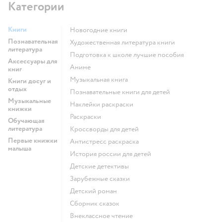
Категории
Книги
новогодние книги
Познавательная
художественная литература книги
литература
подготовка к школе лучшие пособия
Аксессуары для
Аниме
книг
музыкальная книга
Книги досуг и
отдых
познавательные книги для детей
Музыкальные
наклейки раскраски
книжки
раскраски
Обучающая
литература
кроссворды для детей
Первые книжки
антистресс раскраска
малыша
история россии для детей
детские детективы
зарубежные сказки
детский роман
сборник сказок
внеклассное чтение