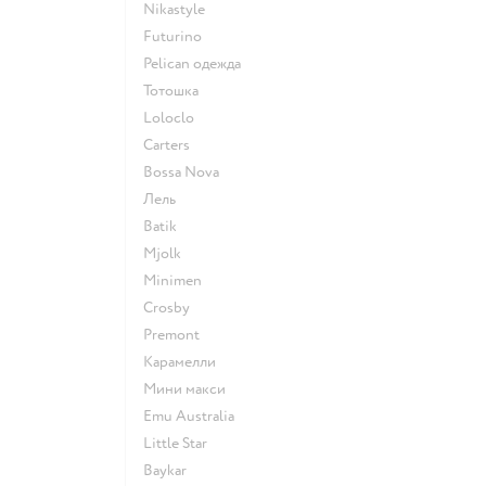
Nikastyle
Futurino
Pelican одежда
Тотошка
Loloclo
Сarters
Bossa Nova
Лель
Batik
Mjolk
Minimen
Crosby
Premont
Карамелли
Мини макси
Emu Australia
Little Star
Baykar