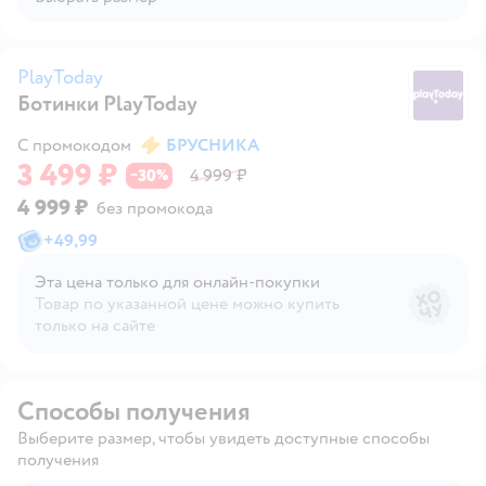
PlayToday
Ботинки PlayToday
Pl
С промокодом
БРУСНИКА
3 499 ₽
30
4 999 ₽
−
%
4 999 ₽
без промокода
+
49,99
Эта цена только для онлайн‑покупки
Товар по указанной цене можно купить
только на сайте
Способы получения
Выберите размер, чтобы увидеть доступные способы
получения