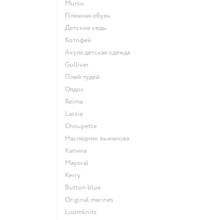
Mursu
Пляжная обувь
Детские кеды
Котофей
Акула детская одежда
Gulliver
Плей тудей
Олдос
Reima
Lassie
Choupette
Наследник выжанова
Капика
Mayoral
Kerry
Button blue
Original marines
Loomknits