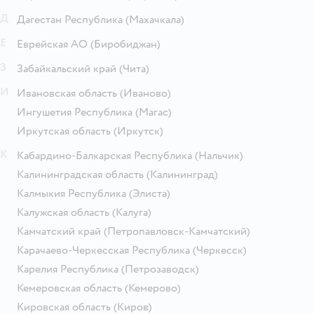
Д
Дагестан Республика
(Махачкала)
Е
Еврейская АО
(Биробиджан)
З
Забайкальский край
(Чита)
И
Ивановская область
(Иваново)
Ингушетия Республика
(Магас)
Иркутская область
(Иркутск)
К
Кабардино-Балкарская Республика
(Нальчик)
Калининградская область
(Калининград)
Калмыкия Республика
(Элиста)
Калужская область
(Калуга)
Камчатский край
(Петропавловск-Камчатский)
Карачаево-Черкесская Республика
(Черкесск)
Карелия Республика
(Петрозаводск)
Кемеровская область
(Кемерово)
Кировская область
(Киров)