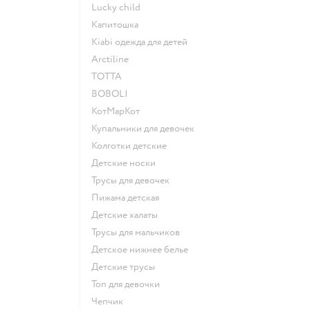
Lucky child
Капитошка
Kiabi одежда для детей
Arctiline
ТОТТА
BOBOLI
КотМарКот
Купальники для девочек
Колготки детские
Детские носки
Трусы для девочек
Пижама детская
Детские халаты
Трусы для мальчиков
Детское нижнее белье
Детские трусы
Топ для девочки
Чепчик