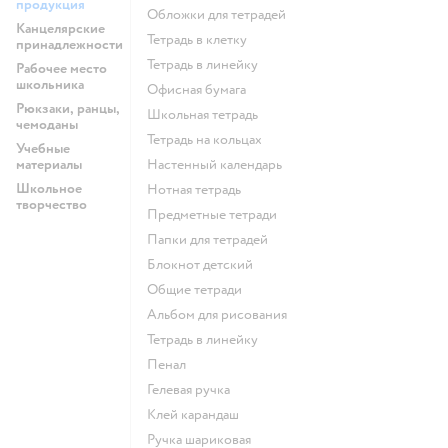
продукция
Обложки для тетрадей
Канцелярские
Тетрадь в клетку
принадлежности
Тетрадь в линейку
Рабочее место
школьника
Офисная бумага
Рюкзаки, ранцы,
Школьная тетрадь
чемоданы
Тетрадь на кольцах
Учебные
материалы
Настенный календарь
Школьное
Нотная тетрадь
творчество
Предметные тетради
Папки для тетрадей
Блокнот детский
Общие тетради
Альбом для рисования
Тетрадь в линейку
Пенал
Гелевая ручка
Клей карандаш
Ручка шариковая