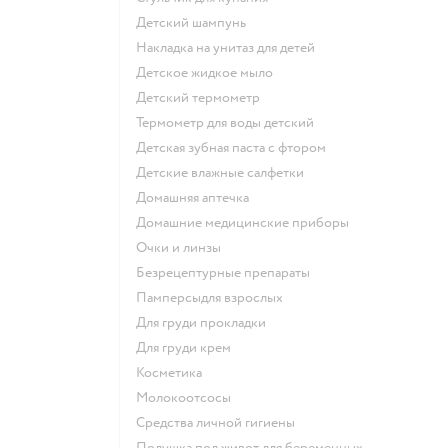
детский шампунь
накладка на унитаз для детей
детское жидкое мыло
детский термометр
термометр для воды детский
детская зубная паста с фтором
детские влажные салфетки
домашняя аптечка
домашние медицинские приборы
очки и линзы
безрецептурные препараты
памперсыдля взрослых
для груди прокладки
для груди крем
косметика
Молокоотсосы
средства личной гигиены
подушка под живот для беременных