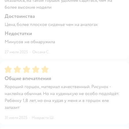
оказалось, на такой Горшок удобнее садиться, чем на
более высокие модели
Достоинства
Цена, более плоское сиденье чем на аналогах
Недостатки
Минусов не обнаружила
27 июля 2025
·
Оксана С.
Рейтинг:
5
Общие впечатления
Хороший горшок, материал качественный. Рисунок -
наклейка обычная. Но на худенькую не особо подойдёт.
Ребёнку 1,8 лет, но она худая у меня и в горшок еле
залазит
31 июля 2025
·
Новраста Ш.