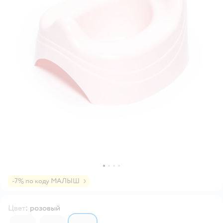
-7% по коду МАЛЫШ
Цвет
:
розовый
6633877
6633876
6633878