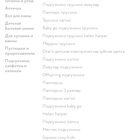
Гигиена и уход
подгузники трусики ловулар
Аптечка
памперс трусики
Все для мамы
трусики хаггис
Детская
baby go подгузники трусики
бытовая химия
Для купания и
подгузники трусики helen harper
ванны
меррис трусики
Пустышки и
oral b детская электрическая зубная щетка
прорезыватели
подгузники хэппи
Подгузники,
салфетки и
ловулар подгузники
пеленки
offspring подгузники
памперсы
памперсы 3 размер
памперсы хаггис
подгузники baby go
helen harper
подгузники мепси
merries подгузники
горшок roxy kids