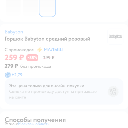
Babyton
Горшок Babyton средний розовый
B
С промокодом
МАЛЫШ
259 ₽
35
399 ₽
−
%
279 ₽
без промокода
+
2,79
Эта цена только для онлайн‑покупки
Скидка по промокоду доступна при заказе
на сайте
Способы получения
Регион:
Москва и область
Выбор адреса доставки.