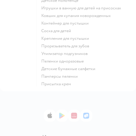
детское полотенце
игрушки в ванную для детей на присосках
ковшик для купания новорожденных
контейнер для пустышки
соска для детей
крепление для пустышки
прорезыватель для зубов
утилизатор подгузников
пеленки одноразовые
детские бумажные салфетки
памперсы пеленки
присыпка крем
App Store
Google Play
AppGallery
RuStore