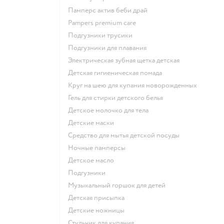
памперс актив беби драй
pampers premium care
подгузники трусики
подгузники для плавания
электрическая зубная щетка детская
детская гигиеническая помада
круг на шею для купания новорожденных
гель для стирки детского белья
детское молочко для тела
детские маски
средство для мытья детской посуды
ночные памперсы
детское масло
подгузники
музыкальный горшок для детей
детская присыпка
детские ножницы
стульчик для купания