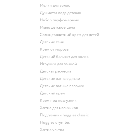
мелки для волос
душистая вода детская
набор парфюмерный
мыло детское цена
солнцезащитный крем для детей
детские тени
крем от мороза
детский бальзам для волос
игрушки для ванной
детская расческа
детские ватные диски
детские ватные палочки
детский крем
крем под подгузник
хаггис для мальчиков
подгузники huggies classic
huggies drynites
хаггис ультра