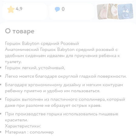
Фото по
Фото пользовател
Фото пользо
Рейтинг:
Вопросов:
4,9
0
+
4
Открыть га
О товаре
Горшок Babyton средний Розовый
Анатомический Горшок Babyton средний розовый с
удобным сиденьем идеален для приучения ребенка к
туалету.
Горшок легкий, устойчивый,
Легко моется благодаря округлой гладкой поверхности.
Благодаря эргономичному дизайну и мягким контурам
ребенку приятно и удобно им пользоваться.
Горшок выполнен из пластичного сополимера, который
даже при разломе не образует острых краев.
При производстве горшка использовались пищевые
красители.
Характеристики:
Материал : сополимер