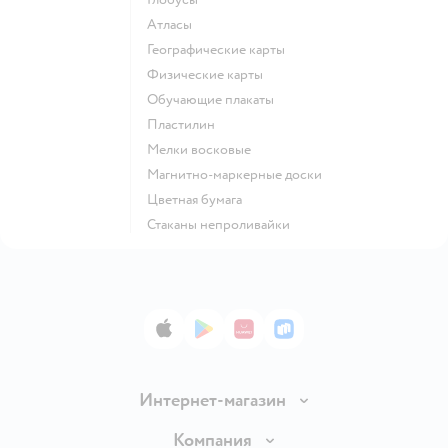
Атласы
Географические карты
Физические карты
Обучающие плакаты
Пластилин
Мелки восковые
Магнитно-маркерные доски
Цветная бумага
Стаканы непроливайки
App Store
Google Play
AppGallery
RuStore
Интернет-магазин
Доставка и оплата
Компания