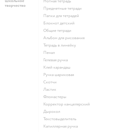
Школьное
Нотная тетрадь
творчество
Предметные тетради
Папки для тетрадей
Блокнот детский
Общие тетради
Альбом для рисования
Тетрадь в линейку
Пенал
Гелевая ручка
Клей карандаш
Ручка шариковая
Скотчи
Ластик
Фломастеры
Корректор канцелярский
Дырокол
Текстовыделитель
Капиллярная ручка