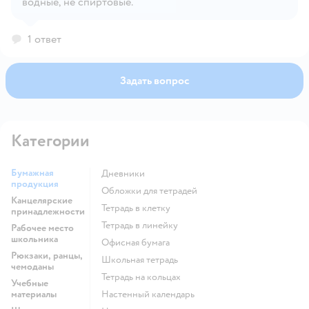
водные, не спиртовые.
Открыть вопрос
1 ответ
Задать вопрос
Категории
Бумажная
Дневники
продукция
Обложки для тетрадей
Канцелярские
Тетрадь в клетку
принадлежности
Тетрадь в линейку
Рабочее место
школьника
Офисная бумага
Рюкзаки, ранцы,
Школьная тетрадь
чемоданы
Тетрадь на кольцах
Учебные
материалы
Настенный календарь