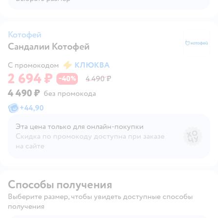
Котофей
Сандалии Котофей
К
С промокодом
КЛЮКВА
2 694 ₽
40
4 490 ₽
−
%
4 490 ₽
без промокода
+
44,90
Эта цена только для онлайн‑покупки
Скидка по промокоду доступна при заказе
на сайте
Способы получения
Выберите размер, чтобы увидеть доступные способы
получения