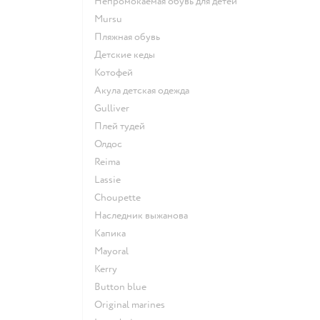
Непромокаемая обувь для детей
Mursu
Пляжная обувь
Детские кеды
Котофей
Акула детская одежда
Gulliver
Плей тудей
Олдос
Reima
Lassie
Choupette
Наследник выжанова
Капика
Mayoral
Kerry
Button blue
Original marines