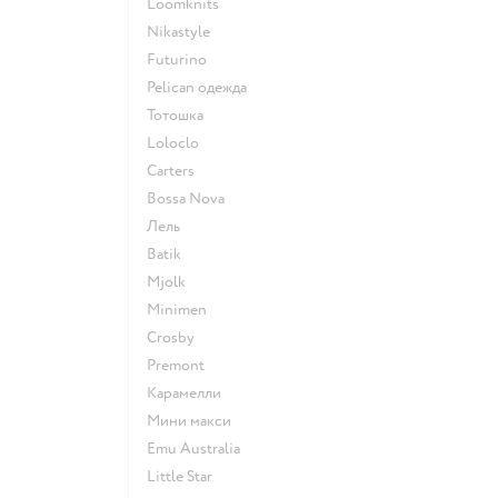
Loomknits
Nikastyle
Futurino
Pelican одежда
Тотошка
Loloclo
Сarters
Bossa Nova
Лель
Batik
Mjolk
Minimen
Crosby
Premont
Карамелли
Мини макси
Emu Australia
Little Star