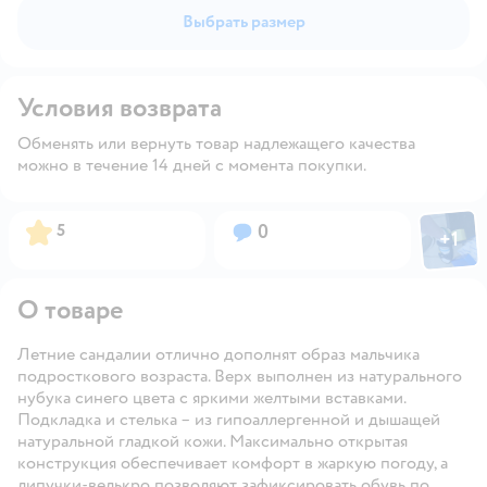
Выбрать размер
Условия возврата
Обменять или вернуть товар надлежащего качества
можно в течение 14 дней с момента покупки.
Фото пол
Рейтинг:
Вопросов:
5
0
+
1
Откры
О товаре
Летние сандалии отлично дополнят образ мальчика
подросткового возраста. Верх выполнен из натурального
нубука синего цвета с яркими желтыми вставками.
Подкладка и стелька – из гипоаллергенной и дышащей
натуральной гладкой кожи. Максимально открытая
конструкция обеспечивает комфорт в жаркую погоду, а
липучки-велькро позволяют зафиксировать обувь по