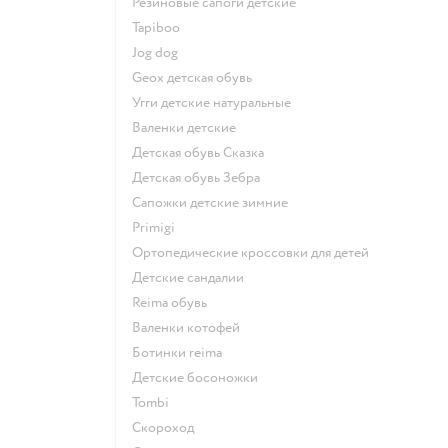
Резиновые сапоги детские
Tapiboo
Jog dog
Geox детская обувь
Угги детские натуральные
Валенки детские
Детская обувь Сказка
Детская обувь Зебра
Сапожки детские зимние
Primigi
Ортопедические кроссовки для детей
Детские сандалии
Reima обувь
Валенки котофей
Ботинки reima
Детские босоножки
Tombi
Скороход