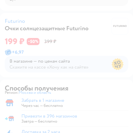
Futurino
Очки солнцезащитные Futurino
Fu
199 ₽
50
399 ₽
−
%
+
6,97
В магазине — по ценам сайта
Скажите на кассе «Хочу как на сайте»
В магазине — по ценам сайта
Способы получения
Регион:
Москва и область
Выбор адреса доставки.
Забрать в 1 магазине
Забрать в магазине
Через час — бесплатно
Привезти в 396 магазинов
Привезти в магазин
Завтра
—
бесплатно
Доставка за 2 часа