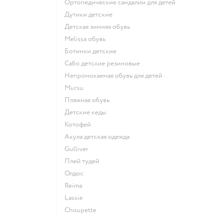
Ортопедические сандалии для детей
Дутики детские
Детская зимняя обувь
Melissa обувь
Ботинки детские
Сабо детские резиновые
Непромокаемая обувь для детей
Mursu
Пляжная обувь
Детские кеды
Котофей
Акула детская одежда
Gulliver
Плей тудей
Олдос
Reima
Lassie
Choupette