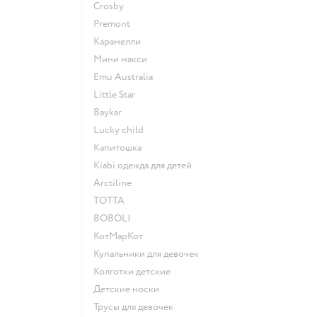
Crosby
Premont
Карамелли
Мини макси
Emu Australia
Little Star
Baykar
Lucky child
Капитошка
Kiabi одежда для детей
Arctiline
ТОТТА
BOBOLI
КотМарКот
Купальники для девочек
Колготки детские
Детские носки
Трусы для девочек