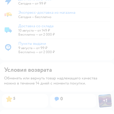
Доставка за 2 часа
Сегодня
—
от 99 ₽
Экспресс-доставка из магазина
Экспресс-доставка из магазина
Сегодня
—
бесплатно
Доставка со склада
10 августа
—
от 149 ₽
Доставка со склада
Бесплатно — от 2 000 ₽
Пункты выдачи
9 августа
—
от 99 ₽
Пункты выдачи
Бесплатно — от 2 000 ₽
Условия возврата
Обменять или вернуть товар надлежащего качества
можно в течение 14 дней с момента покупки.
Фото пол
Рейтинг:
Вопросов:
5
0
+
1
Откры