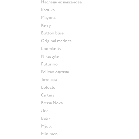
Наследник выжанова
Капика
Mayoral
Kerry
Button blue
Original marines
Loomknits
Nikastyle
Futurino
Pelican одежда
Тотошка
Loloclo
Сarters
Bossa Nova
Лель
Batik
Mjolk
Minimen