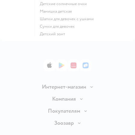
Детские солнечные очки
Манишка детская
Шапки для девочек с ушками
Сумки для девочек
Детский зонт
App Store
Google Play
AppGallery
RuStore
Интернет-магазин
Доставка и оплата
Компания
Продавать в Детском мире
О компании
Покупателям
Обмен и возврат товара
Раскрытие информации
Бонусные карты
Зоозавр
Правила продажи
Инвесторам
Электронные подарочные карты
Промокоды
Товары для кошек