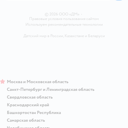
Ветаптека
Контакты
Магазины сети
© 2026 ООО «ДМ»
•
Правовые условия пользования сайтом
Используем рекомендательные технологии
Детский мир в России
,
Казахстане
и
Беларуси
Москва и Московская область
Санкт-Петербург и Ленинградская область
Свердловская область
Краснодарский край
Башкортостан Республика
Самарская область
Челябинская область