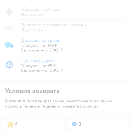
Доставка за 2 часа
Недоступно
Экспресс-доставка из магазина
Недоступно
Доставка со склада
15 августа
—
от 149 ₽
Доставка со склада
Бесплатно — от 2 000 ₽
Пункты выдачи
15 августа
—
от 99 ₽
Пункты выдачи
Бесплатно — от 2 000 ₽
Условия возврата
Обменять или вернуть товар надлежащего качества
можно в течение 14 дней с момента покупки.
Рейтинг:
Вопросов:
5
0