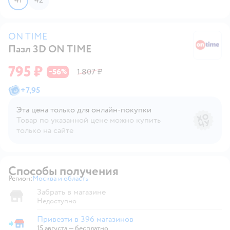
ON TIME
Пазл 3D ON TIME
O
795 ₽
56
1 807 ₽
−
%
+
7,95
Эта цена только для онлайн‑покупки
Товар по указанной цене можно купить
только на сайте
Способы получения
Регион:
Москва и область
Выбор адреса доставки.
Забрать в магазине
Недоступно
Привезти в 396 магазинов
Привезти в магазин
15 августа
—
бесплатно