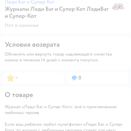
Леди Баг и Супер Кот
Журналы Леди Баг и Супер Кот ЛедиБаг
Ле
и Супер-Кот
Нет в наличии
Условия возврата
Обменять или вернуть товар надлежащего качества
можно в течение 14 дней с момента покупки.
Рейтинг:
Вопросов:
–
0
О товаре
Журнал «Леди Баг и Супер-Кот»: всё о приключениях
любимых героев
Если ваш ребёнок любит мультфильм «Леди Баг и Супер-
Кот», то журнал с любимыми героями станет для него