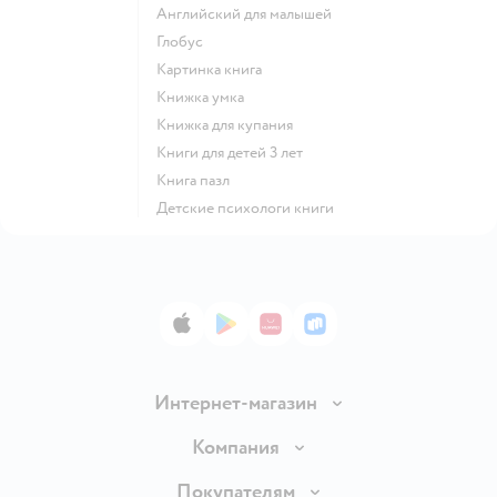
английский для малышей
глобус
картинка книга
книжка умка
книжка для купания
книги для детей 3 лет
книга пазл
детские психологи книги
App Store
Google Play
AppGallery
RuStore
Интернет-магазин
Доставка и оплата
Компания
Продавать в Детском мире
О компании
Покупателям