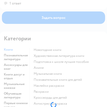
1 ответ
Задать вопрос
Категории
Книги
новогодние книги
Познавательная
художественная литература книги
литература
подготовка к школе лучшие пособия
Аксессуары для
Аниме
книг
музыкальная книга
Книги досуг и
отдых
познавательные книги для детей
Музыкальные
наклейки раскраски
книжки
раскраски
Обучающая
литература
кроссворды для детей
Первые книжки
антистресс раскраска
малыша