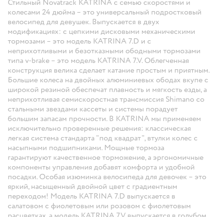
Стильный Novatrack KATRINA с семью скоростями и
колесами 24 дюйма – это универсальный подростковый
велосипед для девушек. Выпускается в двух
модификациях: с цепкими дисковыми механическими
тормозами – это модель KATRINA 7.D и с
неприхотливыми и безотказными ободными тормозами
типа v-brake – это модель KATRINA 7.V. Облегченная
конструкция велика сделает катание простым и приятным.
Большие колеса на двойных алюминиевых ободах вкупе с
широкой резиной обеспечат плавность и мягкость езды, а
неприхотливая семискоростная трансмиссия Shimano со
стальными звездами кассеты и системы порадует
большим запасам прочности. В KATRINA мы применяем
исключительно проверенные решения: классическая
легкая система стандарта "под квадрат", втулки колес с
насыпными подшипниками. Мощные тормоза
гарантируют качественное торможение, а эргономичные
компоненты управления добавят комфорта и удобной
посадки. Особая изюминка велосипеда для девочек – это
яркий, насыщенный двойной цвет с градиентным
переходом! Модель KATRINA 7.D выпускается в
салатовом с фиолетовым или розовом с фиолетовым
расцветках, а модель KATRINA 7.V выпускается в голубом