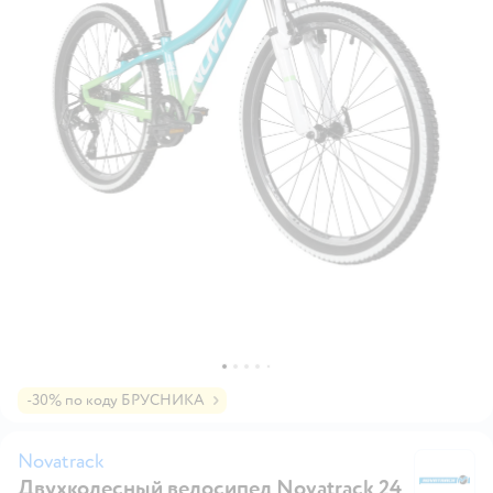
-30% по коду БРУСНИКА
Novatrack
Двухколесный велосипед Novatrack 24
No