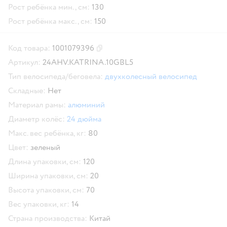
Рост ребёнка мин., см:
130
Рост ребёнка макс., см:
150
Код товара:
1001079396
Скопировать код товара
Артикул:
24AHV.KATRINA.10GBL5
Тип велосипеда/беговела:
двухколесный велосипед
Складные:
Нет
Материал рамы:
алюминий
Диаметр колёс:
24 дюйма
Макс. вес ребёнка, кг:
80
Цвет:
зеленый
Длина упаковки, см:
120
Ширина упаковки, см:
20
Высота упаковки, см:
70
Вес упаковки, кг:
14
Страна производства:
Китай