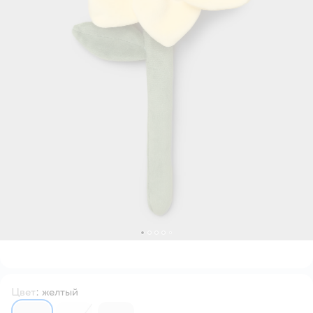
Цвет
:
желтый
6753456
6753457
6753455