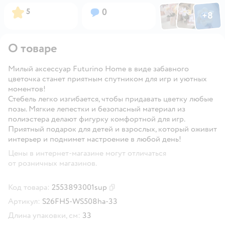
Фото по
Фото пользовател
Фото пользо
Рейтинг:
Вопросов:
5
0
+
8
Открыть га
О товаре
Милый аксессуар Futurino Home в виде забавного
цветочка станет приятным спутником для игр и уютных
моментов!
Стебель легко изгибается, чтобы придавать цветку любые
позы. Мягкие лепестки и безопасный материал из
полиэстера делают фигурку комфортной для игр.
Приятный подарок для детей и взрослых, который оживит
интерьер и поднимет настроение в любой день!
Цены в интернет-магазине могут отличаться
от розничных магазинов.
Код товара:
2553893001sup
Скопировать код товара
Артикул:
S26FH5-WS508ha-33
Длина упаковки, см:
33