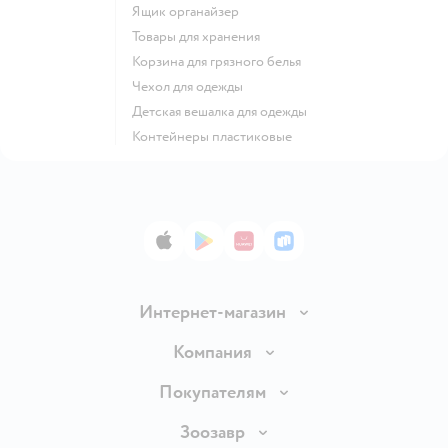
Ящик органайзер
Товары для хранения
Корзина для грязного белья
Чехол для одежды
Детская вешалка для одежды
Контейнеры пластиковые
App Store
Google Play
AppGallery
RuStore
Интернет-магазин
Доставка и оплата
Компания
Продавать в Детском мире
О компании
Покупателям
Обмен и возврат товара
Раскрытие информации
Бонусные карты
Зоозавр
Правила продажи
Инвесторам