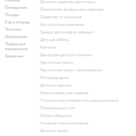
Мебель
детское средство для стирки
Освещение
освежитель воздуха для квартиры
Посуда
средство от грызунов
Сад и огород
хоз сумка на колесиках
Текстиль
Товары для ухода за одеждой
Освещение
Детская мебель
Товары для
Копилка
праздников
Декор для детской комнаты
Хранение
Настенное панно
Настольные часы с термометром
Интерьер дома
Детское зеркало
Кресло диван раскладное
Письменный угловой стол для школьника
Пеленальный стол
Стулья табуретки
Книжная полка напольная
Детские тумбы