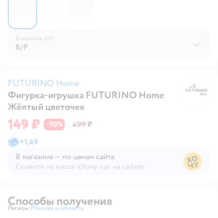
В наличии
Б/Р
Б/Р
FUTURINO Home
Фигурка-игрушка FUTURINO Home
F
Жёлтый цветочек
149 ₽
70
499 ₽
−
%
+
1,49
В магазине — по ценам сайта
Скажите на кассе «Хочу как на сайте»
В магазине — по ценам сайта
Способы получения
Регион:
Москва и область
Выбор адреса доставки.