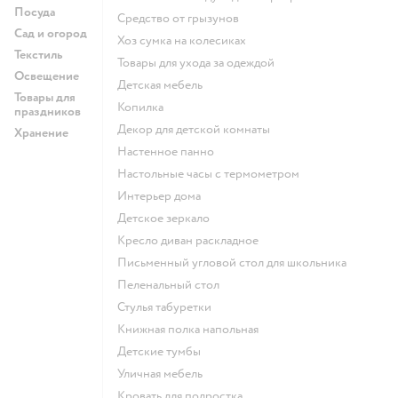
Посуда
средство от грызунов
Сад и огород
хоз сумка на колесиках
Текстиль
Товары для ухода за одеждой
Освещение
Детская мебель
Товары для
Копилка
праздников
Декор для детской комнаты
Хранение
Настенное панно
Настольные часы с термометром
Интерьер дома
Детское зеркало
Кресло диван раскладное
Письменный угловой стол для школьника
Пеленальный стол
Стулья табуретки
Книжная полка напольная
Детские тумбы
Уличная мебель
Кровать для подростка