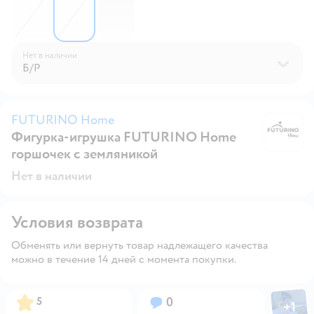
Нет в наличии
Б/Р
FUTURINO Home
Фигурка-игрушка FUTURINO Home
F
горшочек с земляникой
Нет в наличии
Условия возврата
Обменять или вернуть товар надлежащего качества
можно в течение 14 дней с момента покупки.
Фото пол
Рейтинг:
Вопросов:
5
0
+
1
Откры