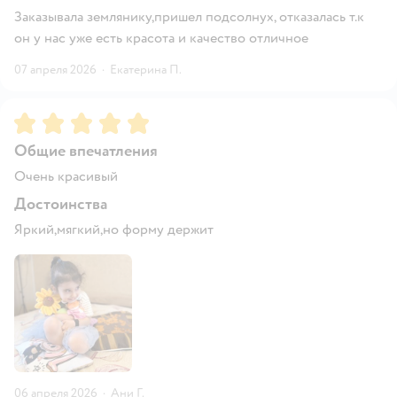
Заказывала землянику,пришел подсолнух, отказалась т.к
он у нас уже есть красота и качество отличное
07 апреля 2026
·
Екатерина П.
Рейтинг:
5
Общие впечатления
Очень красивый
Достоинства
Яркий,мягкий,но форму держит
06 апреля 2026
·
Ани Г.