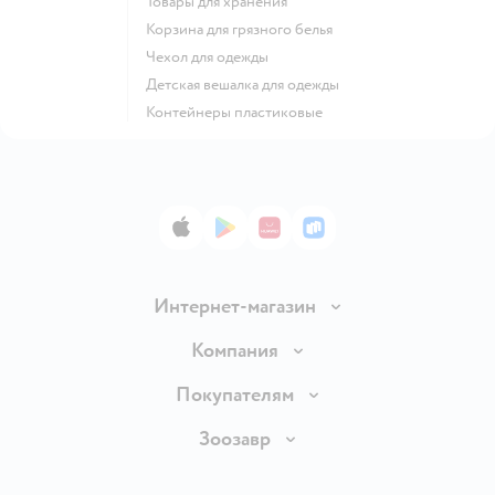
Товары для хранения
Корзина для грязного белья
Чехол для одежды
Детская вешалка для одежды
Контейнеры пластиковые
App Store
Google Play
AppGallery
RuStore
Интернет-магазин
Доставка и оплата
Компания
Продавать в Детском мире
О компании
Покупателям
Обмен и возврат товара
Раскрытие информации
Бонусные карты
Зоозавр
Правила продажи
Инвесторам
Электронные подарочные карты
Промокоды
Товары для кошек
Пресс-центр