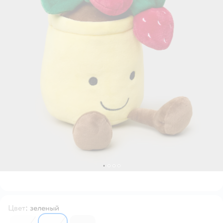
Цвет
:
зеленый
6753459
6753461
6753460