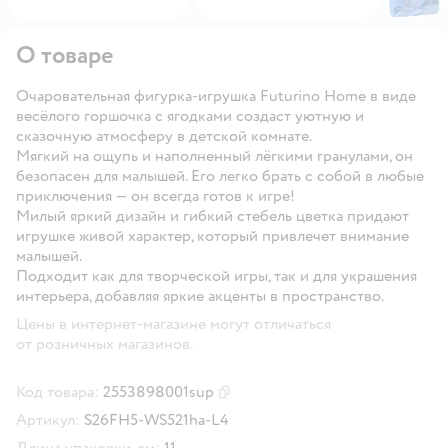
О товаре
Очаровательная фигурка-игрушка Futurino Home в виде
весёлого горшочка с ягодками создаст уютную и
сказочную атмосферу в детской комнате.
Мягкий на ощупь и наполненный лёгкими гранулами, он
безопасен для малышей. Его легко брать с собой в любые
приключения — он всегда готов к игре!
Милый яркий дизайн и гибкий стебель цветка придают
игрушке живой характер, который привлечет внимание
малышей.
Подходит как для творческой игры, так и для украшения
интерьера, добавляя яркие акценты в пространство.
Цены в интернет-магазине могут отличаться
от розничных магазинов.
Код товара:
2553898001sup
Скопировать код товара
Артикул:
S26FH5-WS521ha-L4
Длина упаковки, см:
11