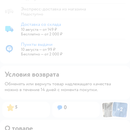
Экспресс-доставка из магазина
Недоступно
Доставка со склада
10 августа
—
от 149 ₽
Доставка со склада
Бесплатно — от 2 000 ₽
Пункты выдачи
10 августа
—
от 99 ₽
Пункты выдачи
Бесплатно — от 2 000 ₽
Условия возврата
Обменять или вернуть товар надлежащего качества
можно в течение 14 дней с момента покупки.
Фото пользов
Фото по
Рейтинг:
Вопросов:
5
0
+
2
Открыть
О товаре