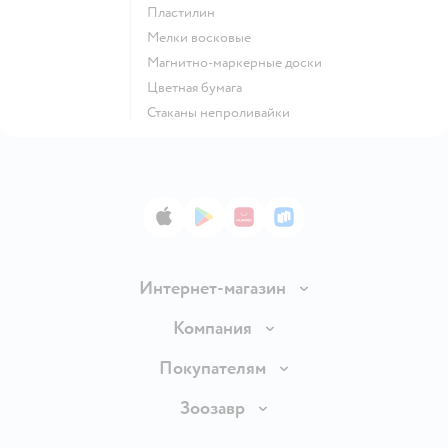
Пластилин
Мелки восковые
Магнитно-маркерные доски
Цветная бумага
Стаканы непроливайки
App Store
Google Play
AppGallery
RuStore
Интернет-магазин
Доставка и оплата
Компания
Продавать в Детском мире
О компании
Покупателям
Обмен и возврат товара
Раскрытие информации
Бонусные карты
Зоозавр
Правила продажи
Инвесторам
Электронные подарочные карты
Промокоды
Товары для кошек