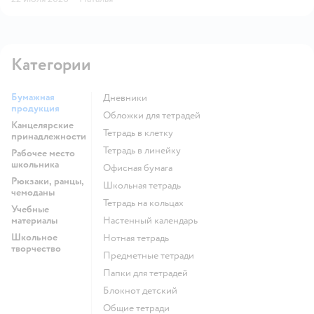
Категории
Бумажная
Дневники
продукция
Обложки для тетрадей
Канцелярские
Тетрадь в клетку
принадлежности
Тетрадь в линейку
Рабочее место
школьника
Офисная бумага
Рюкзаки, ранцы,
Школьная тетрадь
чемоданы
Тетрадь на кольцах
Учебные
материалы
Настенный календарь
Школьное
Нотная тетрадь
творчество
Предметные тетради
Папки для тетрадей
Блокнот детский
Общие тетради