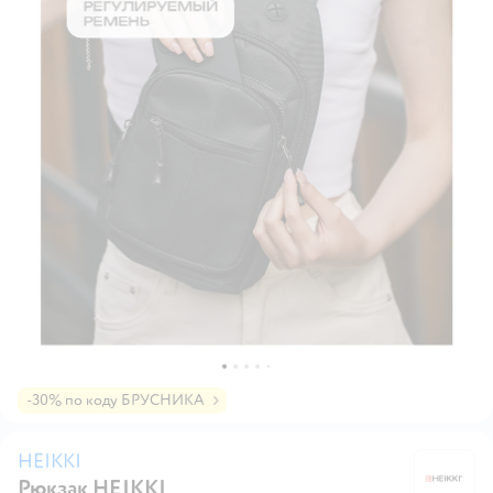
-30% по коду БРУСНИКА
HEIKKI
Рюкзак HEIKKI
H