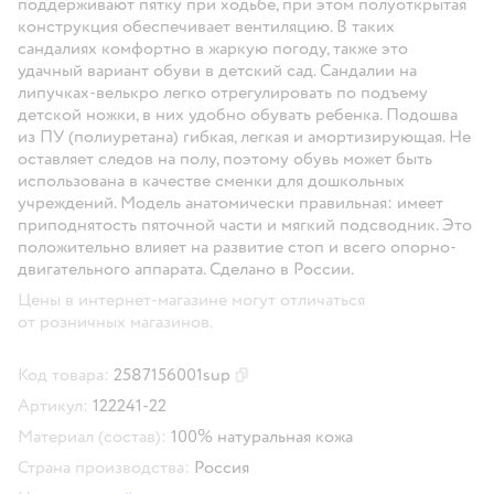
поддерживают пятку при ходьбе, при этом полуоткрытая
конструкция обеспечивает вентиляцию. В таких
сандалиях комфортно в жаркую погоду, также это
удачный вариант обуви в детский сад. Сандалии на
липучках-велькро легко отрегулировать по подъему
детской ножки, в них удобно обувать ребенка. Подошва
из ПУ (полиуретана) гибкая, легкая и амортизирующая. Не
оставляет следов на полу, поэтому обувь может быть
использована в качестве сменки для дошкольных
учреждений. Модель анатомически правильная: имеет
приподнятость пяточной части и мягкий подсводник. Это
положительно влияет на развитие стоп и всего опорно-
двигательного аппарата. Сделано в России.
Цены в интернет-магазине могут отличаться
от розничных магазинов.
Код товара:
2587156001sup
Скопировать код товара
Артикул:
122241-22
Материал (состав):
100% натуральная кожа
Страна производства:
Россия