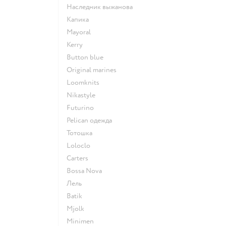
Наследник выжанова
Капика
Mayoral
Kerry
Button blue
Original marines
Loomknits
Nikastyle
Futurino
Pelican одежда
Тотошка
Loloclo
Сarters
Bossa Nova
Лель
Batik
Mjolk
Minimen