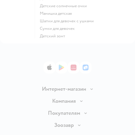
Детские солнечные очки
Манишка детская
Шапки для девочек с ушками
Сумки для девочек
Детский зонт
App Store
Google Play
AppGallery
RuStore
Интернет-магазин
Доставка и оплата
Компания
Продавать в Детском мире
О компании
Покупателям
Обмен и возврат товара
Раскрытие информации
Бонусные карты
Зоозавр
Правила продажи
Инвесторам
Электронные подарочные карты
Промокоды