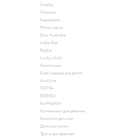
Crosby
Premont
Карамелли
Мини макси
Emu Australia
Little Star
Baykar
Lucky child
Капитошка
Kiabi одежда для детей
Arctiline
ТОТТА
BOBOLI
КотМарКот
Купальники для девочек
Колготки детские
Детские носки
Трусы для девочек