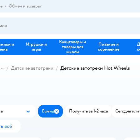
ре
Обмен и возврат
Канцтовары и
зники и
Игрушки и
Питание и
Д
товары для
иена
игры
кормление
к
школы
Детские автотреки
Детские автотреки Hot Wheels
ые
Бренд
Получить за 1-2 часа
Сегодня или 
Популярные
Закрыть
ь всё