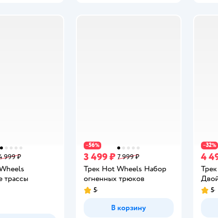
56
32
−
%
−
%
3 499 ₽
4 4
4 999 ₽
7 999 ₽
 Wheels
Трек Hot Wheels Набор
Трек
е трассы
огненных трюков
Двой
5
5
Рейтинг:
Рейт
В корзину