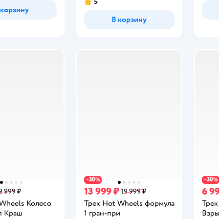
5
Рейтинг:
 корзину
В корзину
30
30
−
%
−
%
13 999 ₽
6 9
9 999 ₽
19 999 ₽
 Wheels Колесо
Трек Hot Wheels формула
Трек
п Краш
1 гран-при
Взры