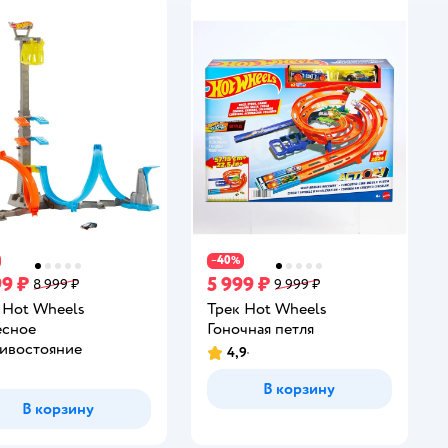
40
−
%
99 ₽
5 999 ₽
8 999 ₽
9 999 ₽
 Hot Wheels
Трек Hot Wheels
есное
Гоночная петля
ивостояние
4,9
Рейтинг:
инг:
В корзину
В корзину