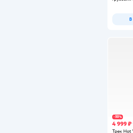
Буба
Гибкий Трек
В
Десятое королевство
Игроленд
Краснокамская игрушка
Наша Игрушка
Пламенный мотор
Технодрайв
Трюк-трек
Фиксики
50
−
%
Форма
4 999 ₽
Трек Hot