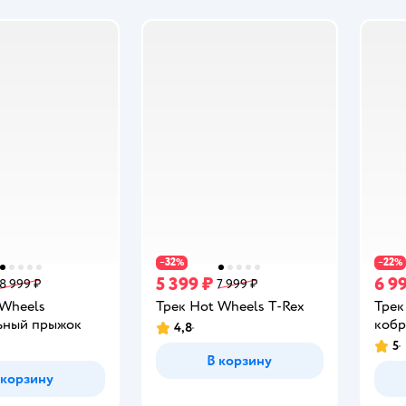
32
22
−
%
−
%
5 399 ₽
6 9
8 999 ₽
7 999 ₽
 Wheels
Трек Hot Wheels T-Rex
Трек
ьный прыжок
коб
4,8
Рейтинг:
5
Рейт
В корзину
 корзину