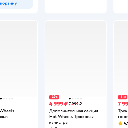
 корзину
37
11
−
%
−
%
4 999 ₽
7 9
7 999 ₽
 Wheels
Дополнительная секция
Трек
ская
Hot Wheels Трюковая
гоно
канистра
4,
Рейт