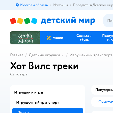
Москва и область
Магазины
Продавать в Детском ми
Выбор адреса доставки.
Одежда и
Подгу
Акции
обувь
гиг
Главная
Детские игрушки
Игрушечный транспорт
Хот Вилс треки
62
товара
Популярн
Игрушки и игры
Очистит
Игрушечный транспорт
Треки