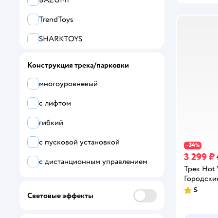
BAZUMI
TrendToys
SHARKTOYS
Givito
Конструкция трека/парковки
Щенячий патруль
многоуровневый
HTI
с лифтом
Гибкий Трек
гибкий
Все
с пусковой установкой
34
−
%
3 299 ₽
Hot Wheels
с дистанционным управлением
Трек Hot
Abtoys
Городски
5
Рейтинг:
Световые эффекты
Artin
BAZUMI