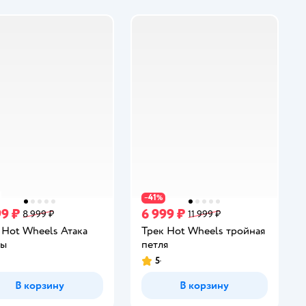
41
−
%
99 ₽
6 999 ₽
8 999 ₽
11 999 ₽
 Hot Wheels Атака
Трек Hot Wheels тройная
ры
петля
5
инг:
Рейтинг:
В корзину
В корзину