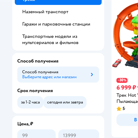
Наземный транспорт
Гаражи и парковочные станции
Транспортные модели из
мультсериалов и фильмов
Способ получения
Способ получения
Выберите адрес или магазин
Способ получения
30
−
%
6 999 ₽
Срок получения
Трек Hot
Пылающая
за 1-2 часа
сегодня или завтра
5
Рейтинг:
В
Цена, ₽