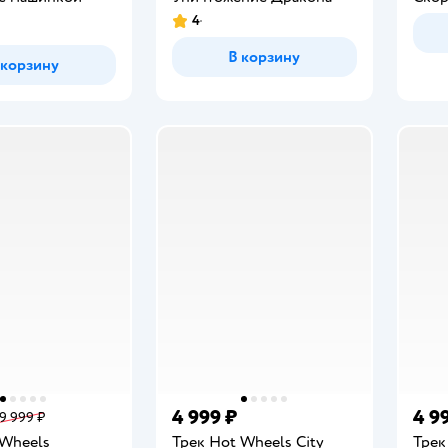
4
Рейтинг:
В корзину
 корзину
4 999 ₽
4 9
9 999 ₽
 Wheels
Трек Hot Wheels City
Трек