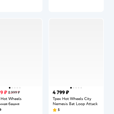
99 ₽
4 799 ₽
8 999 ₽
 Hot Wheels
Трек Hot Wheels City
чная башня
Nemesis Bat Loop Attack
9
5
инг:
Рейтинг: