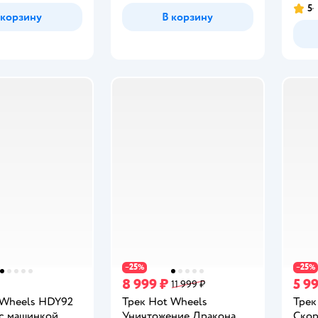
5
Рейт
 корзину
В корзину
25
25
−
%
−
%
8 999 ₽
5 9
11 999 ₽
 Wheels HDY92
Трек Hot Wheels
Трек
 с машинкой
Уничтожение Дракона
Скор