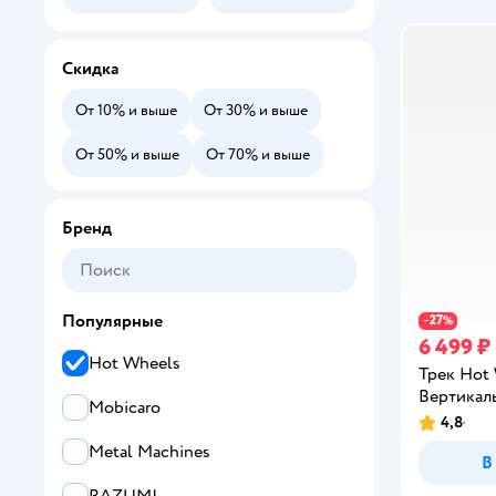
Скидка
От 10% и выше
От 30% и выше
От 50% и выше
От 70% и выше
Бренд
Популярные
27
−
%
6 499 ₽
Hot Wheels
Трек Hot
Вертикал
Mobicaro
4,8
Рейтинг:
Metal Machines
В