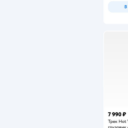
New Classic Toys
В
Scratch
SHARKTOYS
Sitstep
Tooky Toy
TrendToys
Turbosky
Veld Co
VILLI
WOOD BLOCKS
7 990 ₽
Автоград
Трек Hot
грузовик