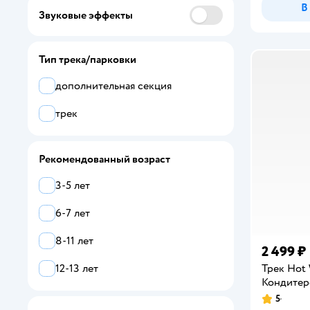
В
Звуковые эффекты
BBurago
Bondibon
Тип трека/парковки
BY
дополнительная секция
BYKO
трек
Cars
Рекомендованный возраст
Disney
3-5 лет
Exost
6-7 лет
Givito
8-11 лет
GRACE HOUSE
2 499 ₽
Трек Hot
12-13 лет
Handers
Кондитер
5
Hape
Рейтинг: