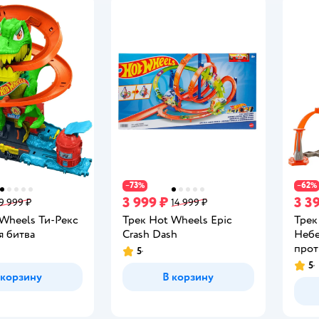
73
62
−
%
−
%
3 999 ₽
3 3
9 999 ₽
14 999 ₽
 Wheels Ти-Рекс
Трек Hot Wheels Epic
Трек
 битва
Crash Dash
Неб
прот
5
Рейтинг:
5
Рейт
 корзину
В корзину