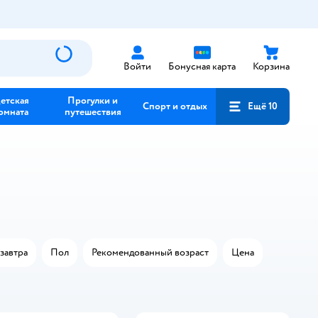
Войти
Бонусная карта
Корзина
етская
Прогулки и
Спорт и отдых
Ещё 10
омната
путешествия
завтра
Пол
Рекомендованный возраст
Цена