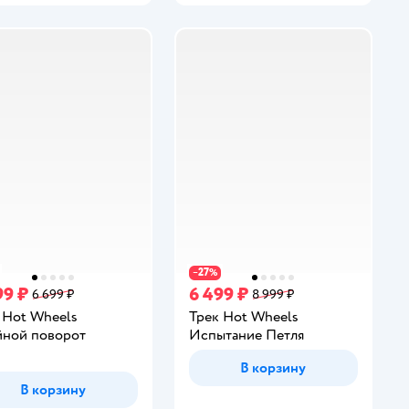
27
−
%
99 ₽
6 499 ₽
6 699 ₽
8 999 ₽
 Hot Wheels
Трек Hot Wheels
ной поворот
Испытание Петля
инг:
В корзину
В корзину