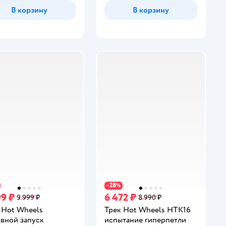
В корзину
В корзину
28
−
%
99 ₽
6 472 ₽
9 999 ₽
8 990 ₽
 Hot Wheels
Трек Hot Wheels HTK16
вной запуск
испытание гиперпетли