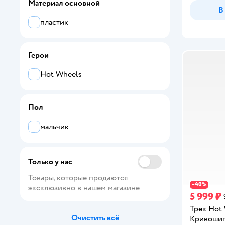
Материал основной
В
Homkey
пластик
HTI
Junfa
Герои
Lucy and Leo
Hot Wheels
Majorette
Пол
Mattel
мальчик
Metal Machines
Mobicaro
Только у нас
Monster Jam
Товары, которые продаются 
40
−
%
эксклюзивно в нашем магазине
ND PLAY
5 999 ₽
Трек Hot
NEOTRACK
Очистить всё
Кривоши