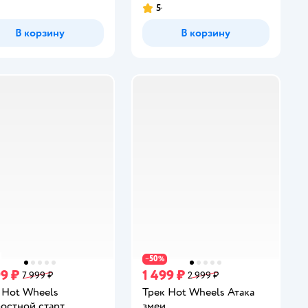
5
инг:
Рейтинг:
В корзину
В корзину
50
−
%
99 ₽
1 499 ₽
7 999 ₽
2 999 ₽
 Hot Wheels
Трек Hot Wheels Атака
остной старт
змеи