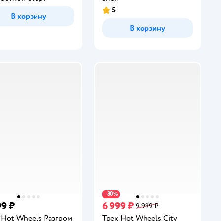
5
Рейтинг:
В корзину
В корзину
30
−
%
99 ₽
6 999 ₽
9 999 ₽
 Hot Wheels Разгром
Трек Hot Wheels City