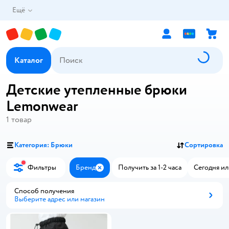
Ещё
Каталог
Детские утепленные брюки
Lemonwear
1
товар
Категория: Брюки
Сортировка
Фильтры
Бренд
Получить за 1-2 часа
Сегодня ил
Закрыть
Способ получения
Выберите адрес или магазин
Способ получения