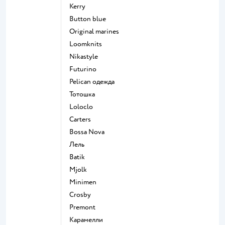
Kerry
Button blue
Original marines
Loomknits
Nikastyle
Futurino
Pelican одежда
Тотошка
Loloclo
Сarters
Bossa Nova
Лель
Batik
Mjolk
Minimen
Crosby
Premont
Карамелли