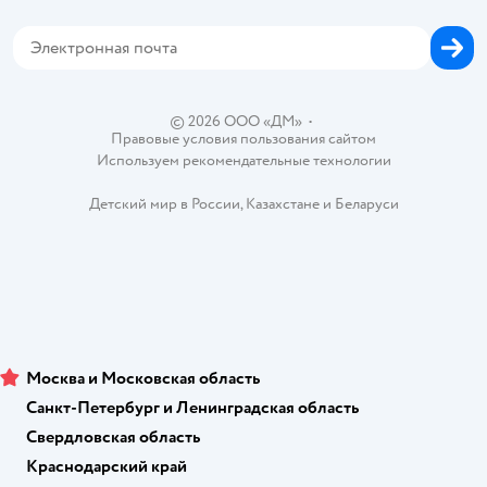
Сертификат АКИТ
Корм для собак
Горячая линия безопасности
Карта возврата
Обратная связь
Одежда для собак
Вакансии
Блог
Карта сайта
Ветаптека
Контакты
Магазины сети
© 2026 ООО «ДМ»
•
Правовые условия пользования сайтом
Используем рекомендательные технологии
Детский мир в России
,
Казахстане
и
Беларуси
Москва и Московская область
Санкт-Петербург и Ленинградская область
Свердловская область
Краснодарский край