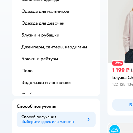
Одежда для мальчиков
Одежда для девочек
Блузки и рубашки
Джемперы, свитеры, кардиганы
Брюки и рейтузы
29
−
%
1 199 ₽
1
Поло
Блузка Ch
Водолазки и лонгсливы
122
128
13
Футболки и топы
В
Способ получения
Жилеты
Способ получения
Спортивная одежда
Выберите адрес или магазин
Способ получения
Толстовки, свитшоты, худи