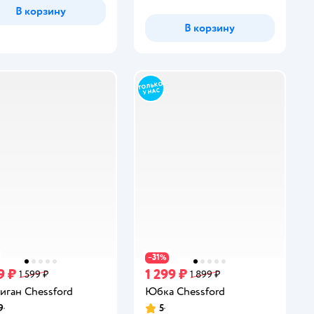
В корзину
В корзину
31
−
%
9 ₽
1 299 ₽
1 599 ₽
1 899 ₽
иган Chessford
Юбка Chessford
9
5
инг:
Рейтинг: