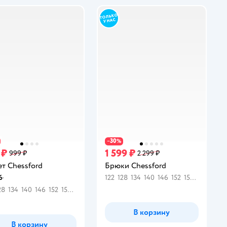
30
−
%
 ₽
1 599 ₽
999 ₽
2 299 ₽
т Chessford
Брюки Chessford
6
122
128
134
140
146
152
158
164
инг:
28
134
140
146
152
158
164
В корзину
В корзину