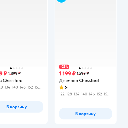
25
−
%
9 ₽
1 199 ₽
1 899 ₽
1 599 ₽
 Chessford
Джемпер Chessford
6
28
146
134
146
140
152
146
152
152
158
158
158
164
164
5
Рейтинг:
122
128
134
140
146
152
158
164
В корзину
В корзину