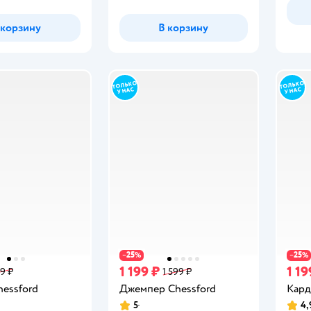
 корзину
В корзину
25
25
−
%
−
%
1 199 ₽
1 19
9 ₽
1 599 ₽
hessford
Джемпер Chessford
Кард
5
4,
Рейтинг:
Рейт