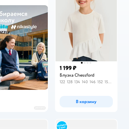
1 199 ₽
Блузка Chessford
122
128
134
140
146
152
158
164
В корзину
реклама