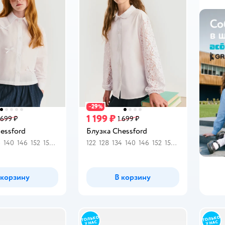
29
−
%
1 199 ₽
 699 ₽
1 699 ₽
essford
Блузка Chessford
4
140
146
152
158
164
122
128
134
140
146
152
158
164
 корзину
В корзину