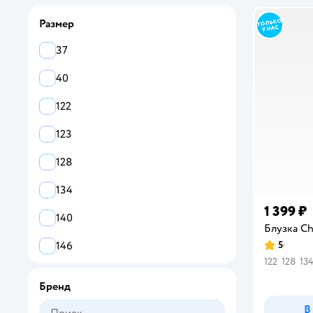
Размер
37
40
122
123
128
134
1 399 ₽
140
Блузка Ch
5
146
Рейтинг:
122
128
13
152
Бренд
158
В