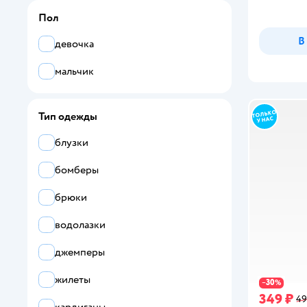
Пол
Aleida
В
девочка
бордовый
Alex
мальчик
ALEX YVN
Aliciia
Тип одежды
Alir
блузки
ALISIA FIORI
бомберы
Alisse dreams
брюки
Allini
водолазки
AllisZhuk
джемперы
AltraNatura
жилеты
30
−
%
Amarobaby
349 ₽
49