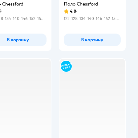
 Chessford
Поло Chessford
9
4,8
инг:
Рейтинг:
28
134
140
146
152
158
164
122
128
134
140
146
152
158
164
В корзину
В корзину