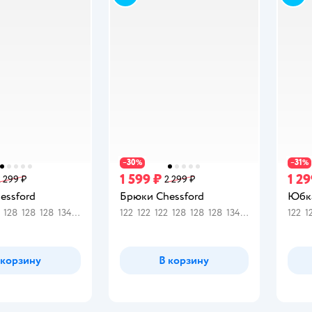
30
31
−
%
−
%
1 599 ₽
1 29
2 299 ₽
2 299 ₽
essford
Брюки Chessford
Юбка
128
128
128
134
134
140
140
122
146
122
146
122
146
128
152
128
152
128
158
134
158
134
164
140
140
122
14
1
 корзину
В корзину