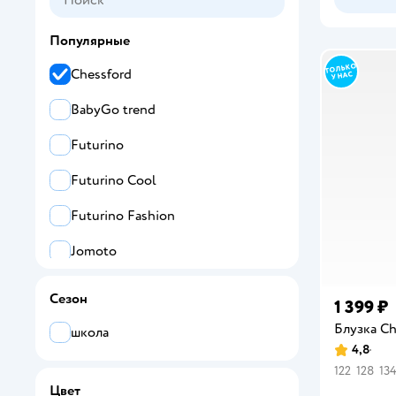
164
Популярные
Chessford
BabyGo trend
Futurino
Futurino Cool
Futurino Fashion
Jomoto
Котофей
Сезон
1 399 ₽
Futurino School
Блузка Ch
школа
4,8
Рейтинг:
BabyGo
122
128
13
Цвет
Acoola