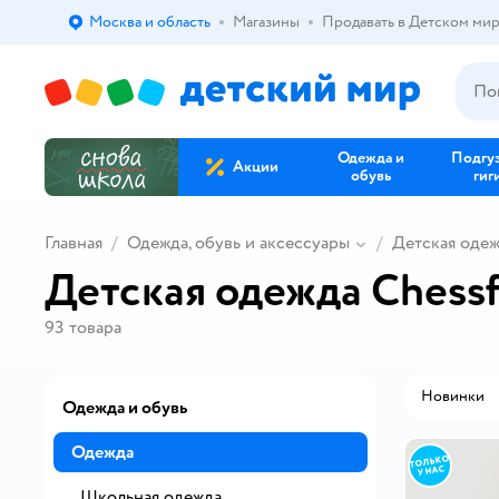
Москва и область
Магазины
Продавать в Детском ми
Выбор адреса доставки.
Одежда и
Подгу
Акции
обувь
гиг
Главная
Одежда, обувь и аксессуары
Детская оде
Детская одежда Chess
93
товара
Новинки
Одежда и обувь
Одежда
Школьная одежда