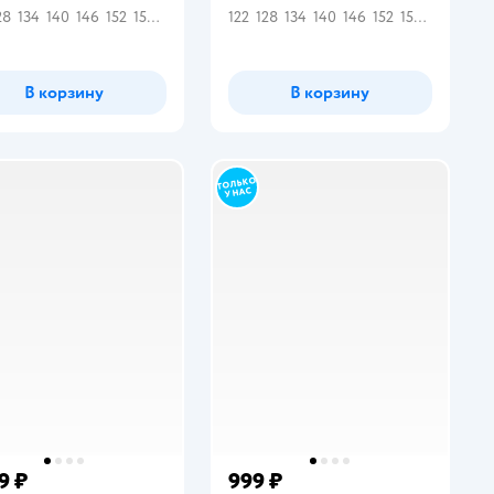
28
134
140
146
152
158
164
122
128
134
140
146
152
158
164
В корзину
В корзину
9 ₽
999 ₽