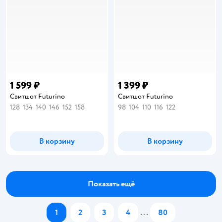
1 599 ₽
1 399 ₽
Свитшот Futurino
Свитшот Futurino
128
134
140
146
152
158
98
104
110
116
122
В корзину
В корзину
Показать ещё
1
2
3
4
...
80