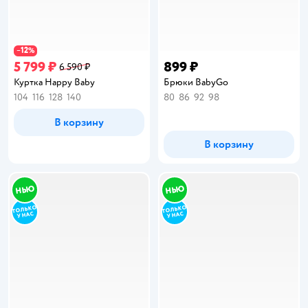
12
−
%
5 799 ₽
899 ₽
6 590 ₽
Куртка Happy Baby
Брюки BabyGo
104
116
128
140
80
86
92
98
В корзину
В корзину