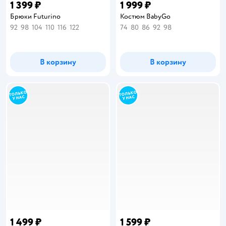
1 399 ₽
1 999 ₽
Брюки Futurino
Костюм BabyGo
92
98
104
110
116
122
74
80
86
92
98
В корзину
В корзину
1 499 ₽
1 599 ₽