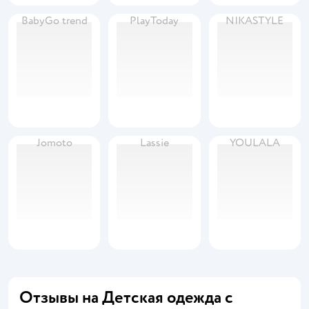
BabyGo trend
PlayToday
NIKASTYLE
Jomoto
Lassie
YOULALA
Отзывы на Детская одежда с