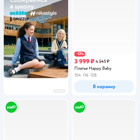
12
−
%
3 999 ₽
4 545 ₽
Платье Happy Baby
104
116
128
В корзину
реклама