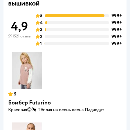
вышивкой
5
999+
4,9
4
999+
3
999+
591521 отзыв
2
999+
1
999+
5
Бомбер Futurino
Красивая😍💓 Тëплая на осень весна Падаедут