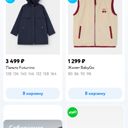
3 499 ₽
1 299 ₽
Пальто Futurino
Жилет BabyGo
128
134
140
146
152
158
164
80
86
92
98
В корзину
В корзину