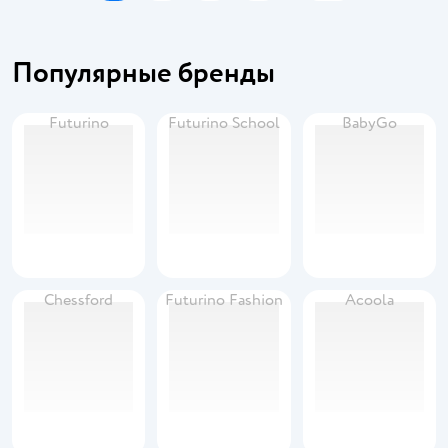
Популярные бренды
Futurino
Futurino School
BabyGo
Chessford
Futurino Fashion
Acoola