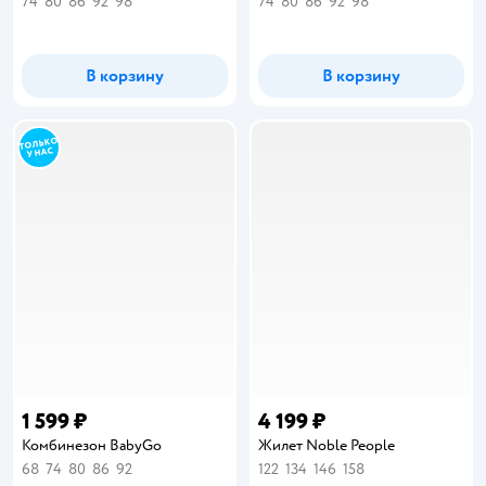
74
80
86
92
98
74
80
86
92
98
В корзину
В корзину
1 599 ₽
4 199 ₽
Комбинезон BabyGo
Жилет Noble People
68
74
80
86
92
122
134
146
158