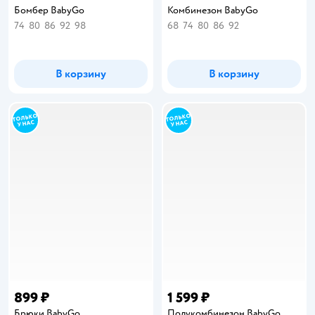
Бомбер BabyGo
Комбинезон BabyGo
74
80
86
92
98
68
74
80
86
92
В корзину
В корзину
899 ₽
1 599 ₽
Брюки BabyGo
Полукомбинезон BabyGo