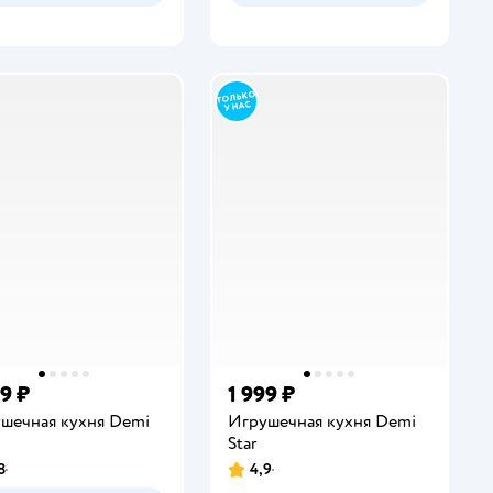
99 ₽
1 999 ₽
шечная кухня Demi
Игрушечная кухня Demi
Star
8
4,9
инг:
Рейтинг: