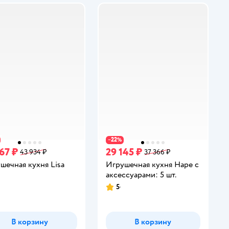
22
−
%
67 ₽
29 145 ₽
43 934 ₽
37 366 ₽
шечная кухня Lisa
Игрушечная кухня Hape с
аксессуарами: 5 шт.
5
инг:
Рейтинг:
В корзину
В корзину