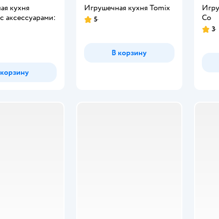
ая кухня
Игрушечная кухня Tomix
Игру
 аксессуарами:
Co
5
Рейтинг:
3
Рейт
В корзину
 корзину