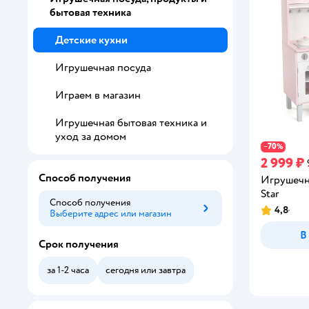
бытовая техника
Детские кухни
Игрушечная посуда
Играем в магазин
Игрушечная бытовая техника и
уход за домом
70
−
%
2 999 ₽
Способ получения
Игрушечн
Star
Способ получения
4,8
Выберите адрес или магазин
Способ получения
Рейтинг:
В
Срок получения
за 1-2 часа
сегодня или завтра