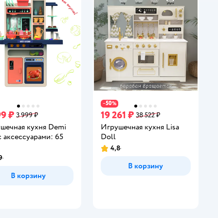
50
−
%
99 ₽
19 261 ₽
3 999 ₽
38 522 ₽
шечная кухня Demi
Игрушечная кухня Lisa
 с аксессуарами: 65
Doll
4,8
Рейтинг:
9
инг:
В корзину
В корзину