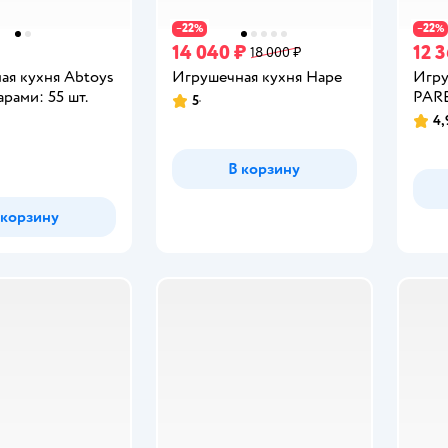
22
22
−
%
−
%
14 040 ₽
12 
18 000 ₽
ая кухня Abtoys
Игрушечная кухня Hape
Игру
арами: 55 шт.
PAR
5
Рейтинг:
4,
Рейт
В корзину
 корзину