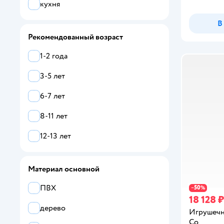
кухня
Altacto
В
AMORE BELLO
Рекомендованный возраст
Babyton
1-2 года
Boehringer Ingelheim
3-5 лет
bonbela
6-7 лет
Bondibon
8-11 лет
Coloma Y Pastor
12-13 лет
Demi Star
Faro
Материал основной
Funky Toys
ПВХ
50
−
%
18 128 ₽
GirlsClub
дерево
Игрушечн
Co