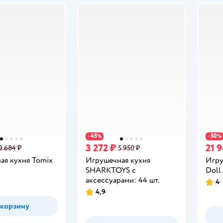
45
50
−
%
−
%
3 272 ₽
21 9
9 684 ₽
5 950 ₽
ая кухня Tomix
Игрушечная кухня
Игру
SHARKTOYS с
Doll
аксессуарами: 44 шт.
4
Рейт
4,9
Рейтинг:
 корзину