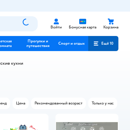
Войти
Бонусная карта
Корзина
етская
Прогулки и
Спорт и отдых
Ещё 10
омната
путешествия
ские кухни
енд
Цена
Рекомендованный возраст
Только у нас