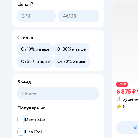
Цена, ₽
Скидка
От 10% и выше
От 30% и выше
От 50% и выше
От 70% и выше
Бренд
29
−
%
6 875 ₽
Игрушечн
5
Популярные
Рейтинг:
Demi Star
В
Lisa Doll