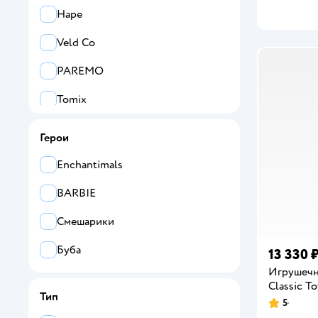
Hape
Veld Co
PAREMO
Tomix
SHARKTOYS
Герои
KidKraft
Enchantimals
Alatoys
BARBIE
New Classic Toys
Смешарики
Все
Буба
13 330 
Игрушечн
Abtoys
Classic To
Тип
Alatoys
5
Рейтинг: