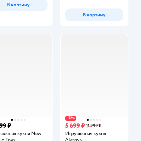
В корзину
В корзину
52
−
%
999 ₽
5 699 ₽
11 999 ₽
шечная кухня New
Игрушечная кухня
ic Toys
Alatoys