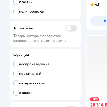
GRACE HOUSE
пластик
4,5
Рейтинг:
Green Plast
полипропилен
В
GUMBY
Только у нас
Hape
Товары, которые продаются 
Happy Valley
эксклюзивно в нашем магазине
KAIDILE
Функции
KidKraft
воспроизведение
Klein
портативный
Lisa Doll
интерактивный
LittleWoodHome
с водой
MING JIA LONG
30
−
%
20 314 