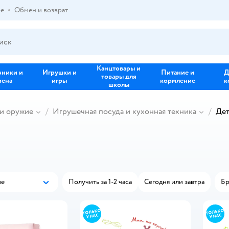
ре
Обмен и возврат
Канцтовары и
зники и
Игрушки и
Питание и
Д
товары для
иена
игры
кормление
к
школы
и оружие
Игрушечная посуда и кухонная техника
Дет
ые
Получить за 1-2 часа
Сегодня или завтра
Бр
Популярные