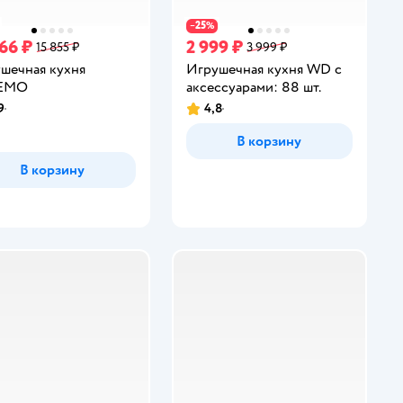
25
−
%
366 ₽
2 999 ₽
15 855 ₽
3 999 ₽
шечная кухня
Игрушечная кухня WD с
EMO
аксессуарами: 88 шт.
9
4,8
инг:
Рейтинг:
В корзину
В корзину