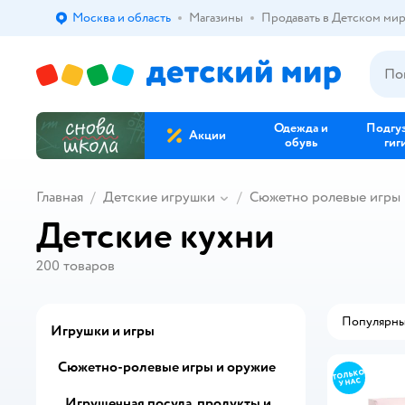
Москва и область
Магазины
Продавать в Детском ми
Выбор адреса доставки.
Одежда и
Подгу
Акции
обувь
гиг
Главная
Детские игрушки
Сюжетно ролевые игры 
Детские кухни
200
товаров
Популярн
Игрушки и игры
Сюжетно-ролевые игры и оружие
Игрушечная посуда, продукты и