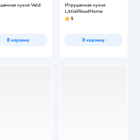
шечная кухня Veld
Игрушечная кухня
LittleWoodHome
5
инг:
Рейтинг:
В корзину
В корзину