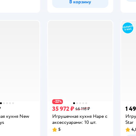
В корзину
22
−
%
₽
35 972 ₽
1 4
46 118 ₽
ая кухня New
Игрушечная кухня Hape с
Игру
ys
аксессуарами: 10 шт.
Star
5
4,
Рейтинг:
Рейт