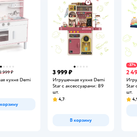
37
−
%
3 999 ₽
2 4
9 999 ₽
ая кухня Demi
Игрушечная кухня Demi
Игру
Star с аксессуарами: 89
Star
шт.
шт.
4,7
4,
Рейтинг:
Рейт
 корзину
В корзину