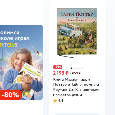
24
−
%
2 193 ₽
2 899 ₽
Книга Махаон Гарри
Поттер и Тайная комната
Роулинг Дж.К. с цветными
иллюстрациями
4,9
Рейтинг: