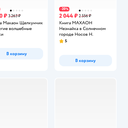
20
−
%
0 ₽
2 044 ₽
3 263 ₽
2 556 ₽
а Махаон Щелкунчик
Книга МАХАОН
угие волшебные
Незнайка в Солнечном
ки
городе Носов Н.
5
Рейтинг:
В корзину
В корзину