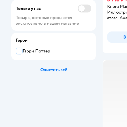
Abumba
Книга Ма
Только у нас
Иллюстр
Afi Design
Товары, которые продаются 
атлас. Ан
эксклюзивно в нашем магазине
ALBUS CORVUS
В
Amabook
Герои
ArtFox
Гарри Поттер
ArtFox STUDY
Очистить всё
Attache
Attache Selection
Attivio
AXLER
B and H