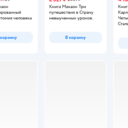
хаон
Книга Махаон Три
Книг
ированный
путешествия в Страну
Карл
атомия человека
невыученных уроков.
Четы
Стал
 корзину
В корзину