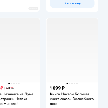
В корзину
реклама
 ₽
1 099 ₽
1 403 ₽
а Незнайка на Луне
Книга Махаон Большая
страции Челака
книга сказок Волшебного
в Николай
леса