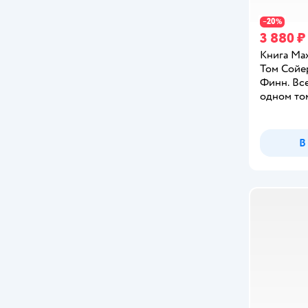
Baby Honey
20
−
%
BabyGo
3 880 ₽
Книга Мах
Bambinic
Том Сойе
Финн. Вс
Barbie
одном то
BAZUMI
В
BELLA VISTA
Belles Lettres
BertToys
BHV
Bondibon
Brauberg