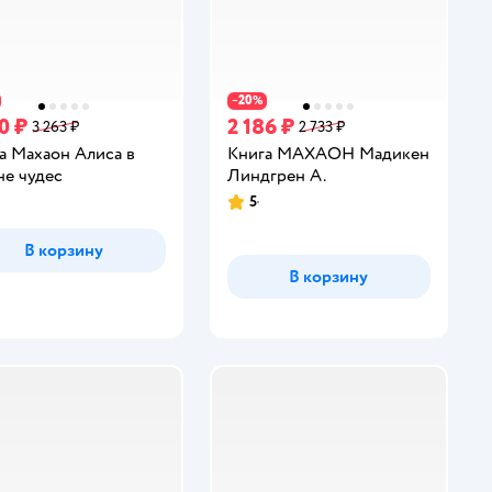
20
−
%
0 ₽
2 186 ₽
3 263 ₽
2 733 ₽
а Махаон Алиса в
Книга МАХАОН Мадикен
не чудес
Линдгрен А.
5
Рейтинг:
В корзину
В корзину