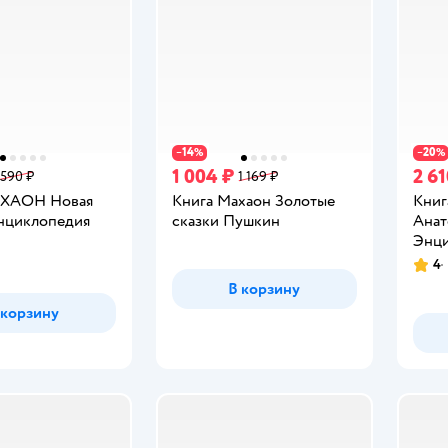
14
20
−
%
−
%
1 004 ₽
2 61
 590 ₽
1 169 ₽
АХАОН Новая
Книга Махаон Золотые
Кни
энциклопедия
сказки Пушкин
Анат
Энц
4
Рейт
В корзину
 корзину