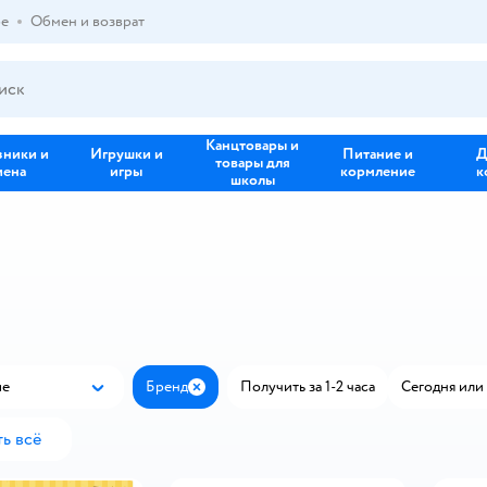
ре
Обмен и возврат
Канцтовары и
зники и
Игрушки и
Питание и
Д
товары для
иена
игры
кормление
к
школы
ые
Бренд
Получить за 1-2 часа
Сегодня или 
Популярные
Закрыть
ь всё