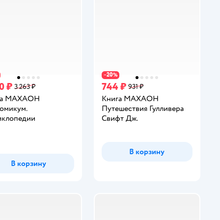
20
−
%
0 ₽
744 ₽
3 263 ₽
931 ₽
га МАХАОН
Книга МАХАОН
омикум.
Путешествия Гулливера
иклопедии
Свифт Дж.
инг:
В корзину
В корзину