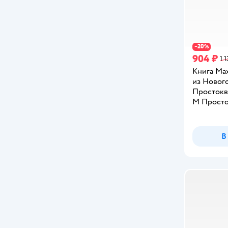
BrawlStars
Bright Kids
Candy Corn
20
−
%
904 ₽
1 1
Cars
Книга Ма
Cave Club
из Новог
Простокв
CENTRUM
М Прост
Chicco
В
Clever
Coverlis
Crayola
Daisy Design
DeAgostini