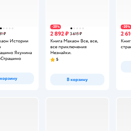
20
20
−
%
−
%
2 892 ₽
2 61
31 ₽
3 615 ₽
хаон Истории
Книга Махаон Все, все,
Книг
о
все приключения
стра
ашино Якунина
Незнайки.
оСтрашино
5
Рейтинг:
 корзину
В корзину