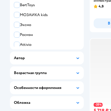
иллюстра
BertToys
4,8
Рейтинг:
МОЗАИКА kids
В
Эксмо
Росмэн
Attivio
АСТ
Автор
УМка
Возрастная группа
Проф-Пресс
Школа Семи Гномов
Особенности оформления
Все
Обложка
Махаон
20
−
%
5 718 ₽
7