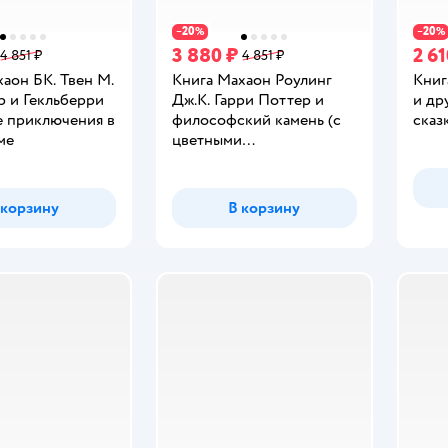
20
20
−
%
−
%
3 880 ₽
2 61
4 851 ₽
4 851 ₽
аон БК. Твен М.
Книга Махаон Роулинг
Книг
р и Гекльберри
Дж.К. Гарри Поттер и
и др
е приключения в
философский камень (с
сказ
ме
цветными
иллюстрациями)
 корзину
В корзину