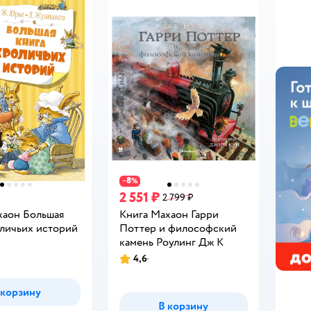
8
−
%
2 551 ₽
2 799 ₽
хаон Большая
Книга Махаон Гарри
оличьих историй
Поттер и философский
камень Роулинг Дж К
4,6
Рейтинг:
 корзину
В корзину