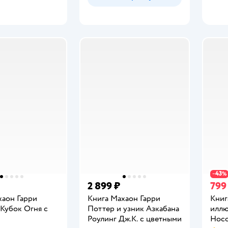
43
−
%
2 899 ₽
799
хаон Гарри
Книга Махаон Гарри
Книг
 Кубок Огня с
Поттер и узник Азкабана
иллю
Роулинг Дж.К. с цветными
Носо