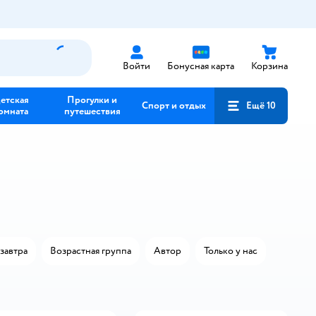
Войти
Бонусная карта
Корзина
етская
Прогулки и
Спорт и отдых
Ещё 10
омната
путешествия
завтра
Возрастная группа
Автор
Только у нас