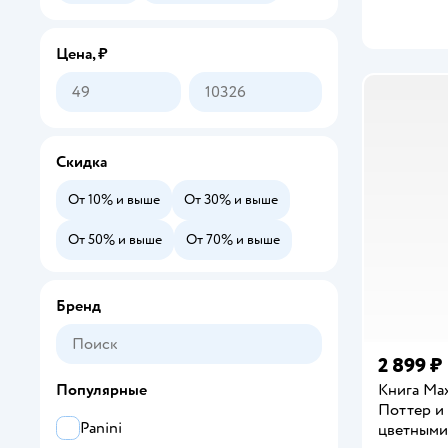
Цена, ₽
Скидка
От 10% и выше
От 30% и выше
От 50% и выше
От 70% и выше
Бренд
2 899 ₽
Книга Ма
Популярные
Поттер и
Panini
цветными