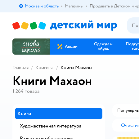
Москва и область
Магазины
Продавать в Детском ми
Выбор адреса доставки.
Одежда и
Подгу
Акции
обувь
гиг
Главная
Книги
Книги Махаон
Книги Махаон
1 264
товара
Популярн
Книги
Очистит
Художественная литература
Развитие и образование