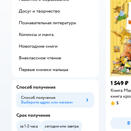
Досуг и творчество
Познавательная литература
Комиксы и манга
Новогодние книги
Внеклассное чтение
Первые книжки малыша
1 549 ₽
Способ получения
Книга Ма
книга кр
Способ получения
Выберите адрес или магазин
Способ получения
5
Рейтинг:
Срок получения
В
за 1-2 часа
сегодня или завтра