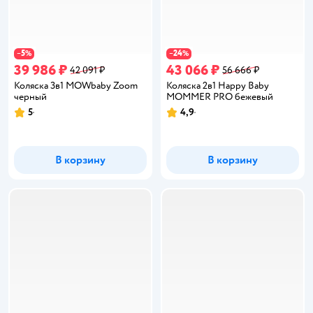
5
24
−
%
−
%
39 986 ₽
43 066 ₽
42 091 ₽
56 666 ₽
Коляска 3в1 MOWbaby Zoom
Коляска 2в1 Happy Baby
черный
MOMMER PRO бежевый
5
4,9
Рейтинг:
Рейтинг:
В корзину
В корзину