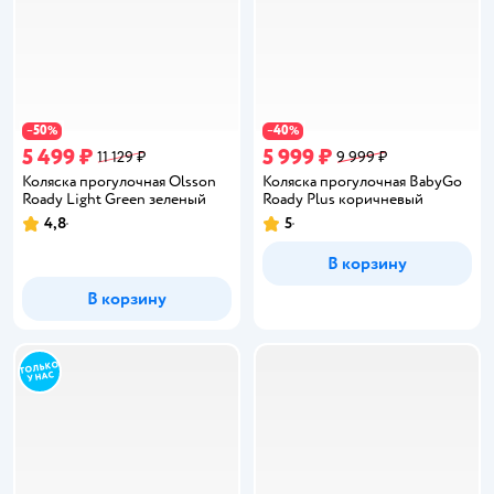
50
40
−
%
−
%
5 499 ₽
5 999 ₽
11 129 ₽
9 999 ₽
Коляска прогулочная Olsson
Коляска прогулочная BabyGo
Roady Light Green зеленый
Roady Plus коричневый
4,8
5
Рейтинг:
Рейтинг:
В корзину
В корзину