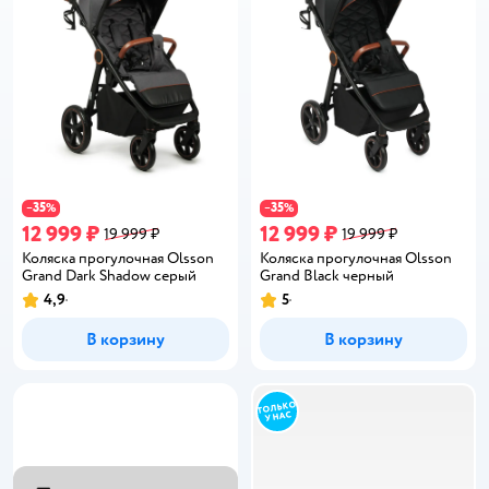
35
35
−
%
−
%
12 999 ₽
12 999 ₽
19 999 ₽
19 999 ₽
Коляска прогулочная Olsson
Коляска прогулочная Olsson
Grand Dark Shadow серый
Grand Black черный
4,9
5
Рейтинг:
Рейтинг:
В корзину
В корзину