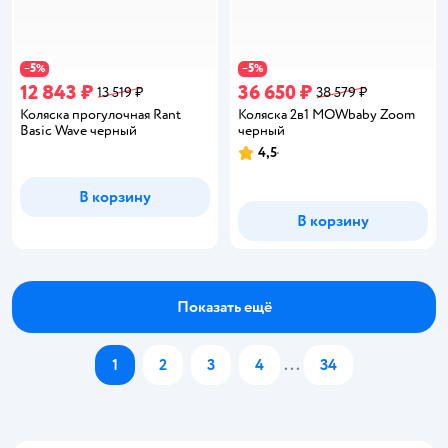
5
5
−
%
−
%
12 843 ₽
36 650 ₽
13 519 ₽
38 579 ₽
Коляска прогулочная Rant
Коляска 2в1 MOWbaby Zoom
Basic Wave черный
черный
4,5
Рейтинг:
В корзину
В корзину
Показать ещё
1
2
3
4
...
34