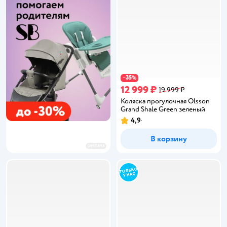
35
−
%
12 999 ₽
19 999 ₽
Коляска прогулочная Olsson
Grand Shale Green зеленый
4,9
Рейтинг:
В корзину
реклама