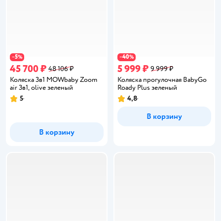
5
40
−
%
−
%
45 700 ₽
5 999 ₽
48 106 ₽
9 999 ₽
Коляска 3в1 MOWbaby Zoom
Коляска прогулочная BabyGo
air 3в1, olive зеленый
Roady Plus зеленый
5
4,8
Рейтинг:
Рейтинг:
В корзину
В корзину