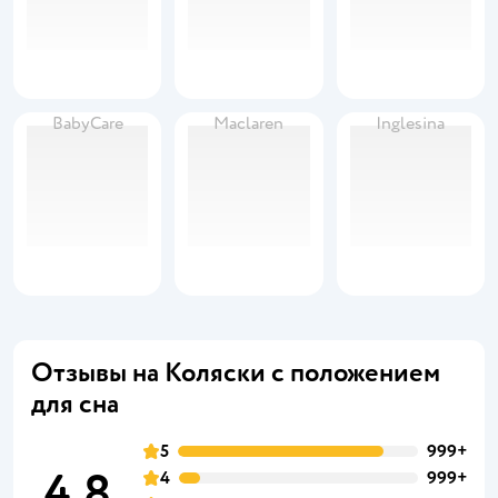
BabyCare
Maclaren
Inglesina
Отзывы на Коляски с положением
для сна
5
999+
4,8
4
999+