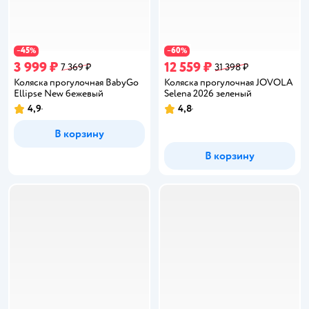
45
60
−
%
−
%
3 999 ₽
12 559 ₽
7 369 ₽
31 398 ₽
Коляска прогулочная BabyGo
Коляска прогулочная JOVOLA
Ellipse New бежевый
Selena 2026 зеленый
4,9
4,8
Рейтинг:
Рейтинг:
В корзину
В корзину