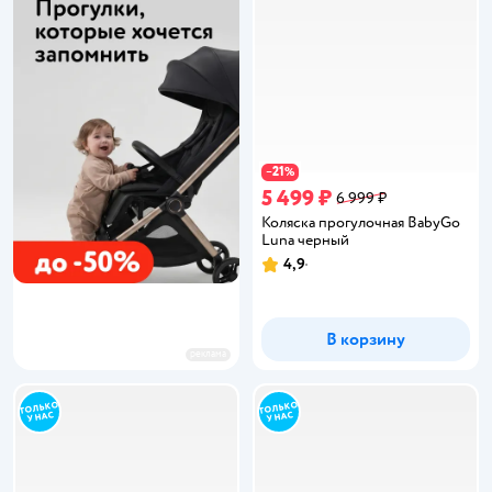
21
−
%
5 499 ₽
6 999 ₽
Коляска прогулочная BabyGo
Luna черный
4,9
Рейтинг:
В корзину
реклама