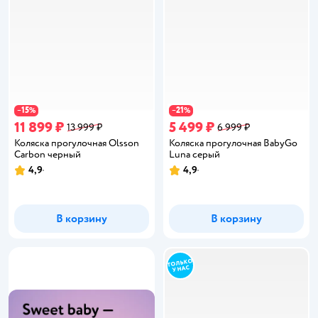
15
21
−
%
−
%
11 899 ₽
5 499 ₽
13 999 ₽
6 999 ₽
Коляска прогулочная Olsson
Коляска прогулочная BabyGo
Carbon черный
Luna серый
4,9
4,9
Рейтинг:
Рейтинг:
В корзину
В корзину