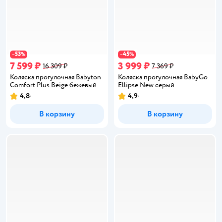
53
45
−
%
−
%
7 599 ₽
3 999 ₽
16 309 ₽
7 369 ₽
Коляска прогулочная Babyton
Коляска прогулочная BabyGo
Comfort Plus Beige бежевый
Ellipse New серый
4,8
4,9
Рейтинг:
Рейтинг:
В корзину
В корзину