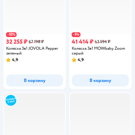
52
5
−
%
−
%
32 255 ₽
41 414 ₽
67 198 ₽
43 594 ₽
Коляска 3в1 JOVOLA Pepper
Коляска 3в1 MOWbaby Zoom
зеленый
серый
4,9
4,9
Рейтинг:
Рейтинг:
В корзину
В корзину