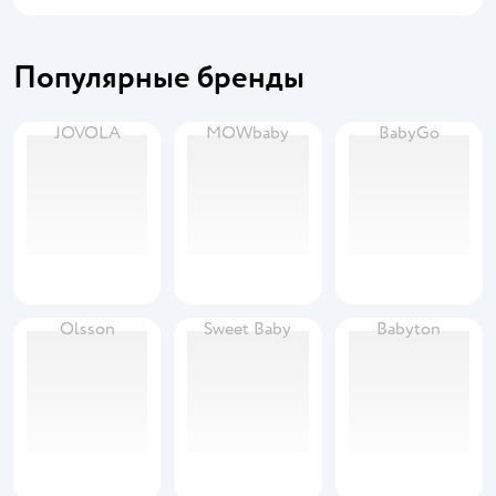
Популярные бренды
JOVOLA
MOWbaby
BabyGo
Olsson
Sweet Baby
Babyton