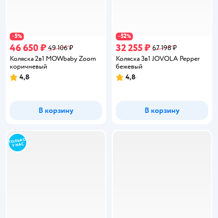
5
52
−
%
−
%
46 650 ₽
32 255 ₽
49 106 ₽
67 198 ₽
Коляска 2в1 MOWbaby Zoom
Коляска 3в1 JOVOLA Pepper
коричневый
бежевый
4,8
4,8
Рейтинг:
Рейтинг:
В корзину
В корзину