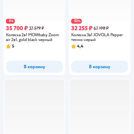
5
52
−
%
−
%
35 700 ₽
32 255 ₽
37 579 ₽
67 198 ₽
Коляска 2в1 MOWbaby Zoom
Коляска 3в1 JOVOLA Pepper
air 2в1, gold black черный
темно-серый
5
4,4
Рейтинг:
Рейтинг:
В корзину
В корзину