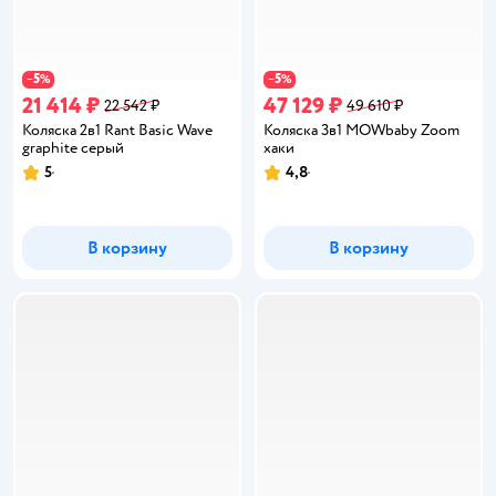
5
5
−
%
−
%
21 414 ₽
47 129 ₽
22 542 ₽
49 610 ₽
Коляска 2в1 Rant Basic Wave
Коляска 3в1 MOWbaby Zoom
graphite серый
хаки
5
4,8
Рейтинг:
Рейтинг:
В корзину
В корзину