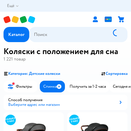
Ещё
Каталог
Коляски с положением для сна
1 221
товар
Категория: Детские коляски
Сортировка
Фильтры
Спинка
Получить за 1-2 часа
Сегодня и
Закрыть
Способ получения
Выберите адрес или магазин
Способ получения