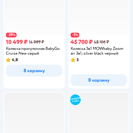
29
5
−
%
−
%
10 499 ₽
45 700 ₽
14 989 ₽
48 106 ₽
Коляска прогулочная BabyGo
Коляска 3в1 MOWbaby Zoom
Cruise New серый
air 3в1, silver black черный
4,8
5
Рейтинг:
Рейтинг:
В корзину
В корзину