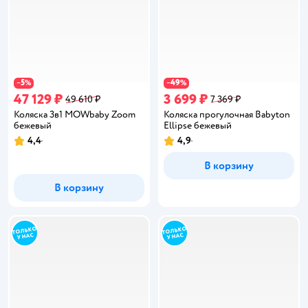
5
49
−
%
−
%
47 129 ₽
3 699 ₽
49 610 ₽
7 369 ₽
Коляска 3в1 MOWbaby Zoom
Коляска прогулочная Babyton
бежевый
Ellipse бежевый
4,4
4,9
Рейтинг:
Рейтинг:
В корзину
В корзину