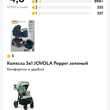
3
999+
40924 отзыва
2
555
1
537
5
Коляска 3в1 JOVOLA Pepper зеленый
Комфортно и удобно