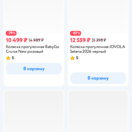
29
60
−
%
−
%
10 499 ₽
12 559 ₽
14 989 ₽
31 398 ₽
Коляска прогулочная BabyGo
Коляска прогулочная JOVOLA
Cruise New розовый
Selena 2026 черный
5
5
Рейтинг:
Рейтинг:
В корзину
В корзину