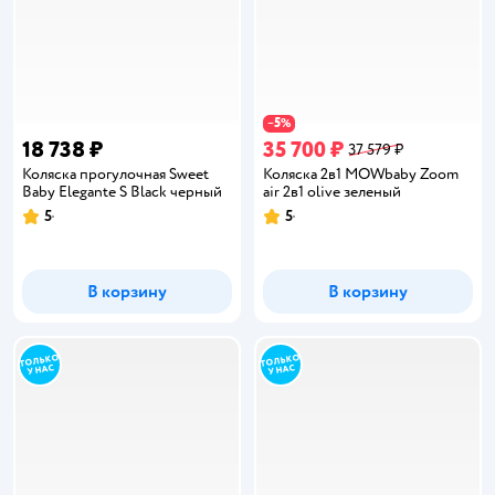
5
−
%
18 738 ₽
35 700 ₽
37 579 ₽
Коляска прогулочная Sweet
Коляска 2в1 MOWbaby Zoom
Baby Elegante S Black черный
air 2в1 olive зеленый
5
5
Рейтинг:
Рейтинг:
В корзину
В корзину