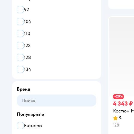
92
104
110
122
128
134
Бренд
20
−
%
4 343 ₽
Костюм M
Популярные
5
Рейтинг:
128
Futurino