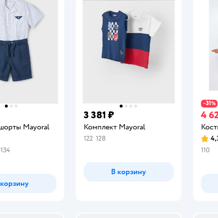
31
−
%
3 381 ₽
4 6
 шорты Mayoral
Комплект Mayoral
Кост
122
128
4,
Рейт
134
110
В корзину
 корзину