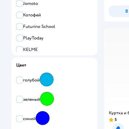
Jomoto
В
Котофей
Futurino School
PlayToday
KELME
Olmi
Цвет
CASTLELADY
голубой
Baltex
Bodo
зеленый
Все
Куртка и 
синий
Mayoral
5
Рейтинг: