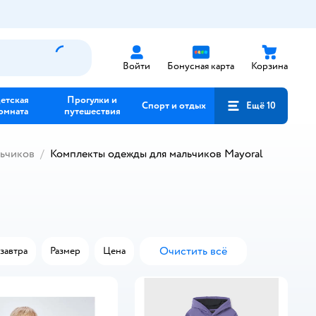
Войти
Бонусная карта
Корзина
етская
Прогулки и
Спорт и отдых
Ещё 10
омната
путешествия
льчиков
Комплекты одежды для мальчиков Mayoral
Очистить всё
завтра
Размер
Цена