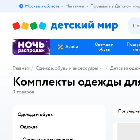
Москва и область
Магазины
Продавать в Детском ми
Выбор адреса доставки.
Одежда и
Подгу
Акции
обувь
гиг
Главная
Одежда, обувь и аксессуары
Детская оде
Комплекты одежды для
9
товаров
Популярн
Одежда и обувь
Одежда
Одежда для мальчиков