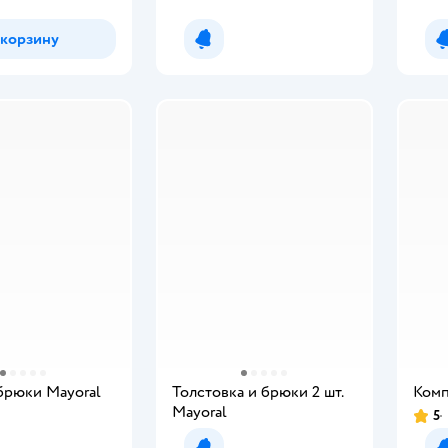
 корзину
Уведомить о появлении
брюки Mayoral
Толстовка и брюки 2 шт.
Комп
Mayoral
5
Рейт