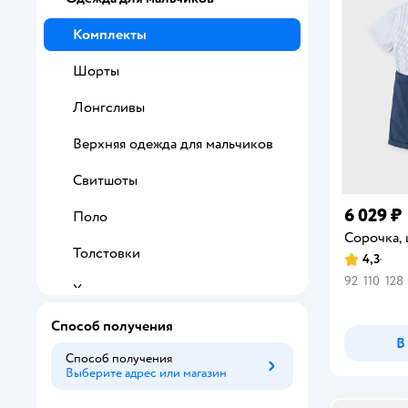
Комплекты
Шорты
Лонгсливы
Верхняя одежда для мальчиков
Свитшоты
6 029 ₽
Поло
Сорочка,
Толстовки
4,3
Рейтинг:
92
110
128
Худи
Способ получения
Джемперы
В
Способ получения
Джинсы
Выберите адрес или магазин
Способ получения
Рубашки