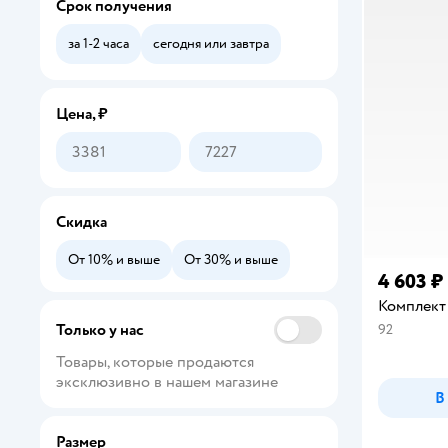
Срок получения
Брюки
за 1-2 часа
сегодня или завтра
Футболки
Пиджаки
Цена, ₽
Пляжная одежда для мальчиков
Жилеты
Скидка
Майки
От 10% и выше
От 30% и выше
4 603 ₽
Комплект
Только у нас
92
Товары, которые продаются 
эксклюзивно в нашем магазине
В
Размер