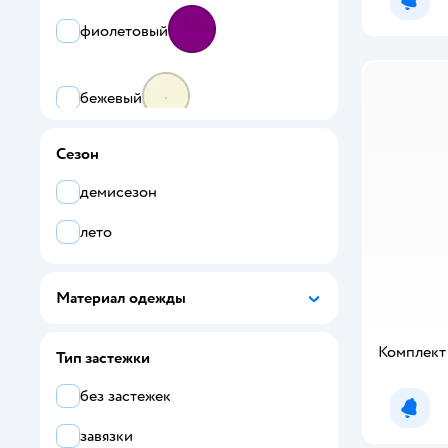
Acoola
Уведо
фиолетовый
Amelli
Arctic kids
бежевый
ARSPLAY
Сезон
Artcher kids
демисезон
AYUGI JEANS
лето
Baby boom
Baby Stylе
Материал одежды
Babycollection
Комплект
Тип застежки
BabyDreams
без застежек
babyglory
Уведо
завязки