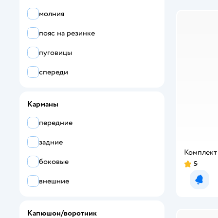
Baltex
молния
Bastimento
пояс на резинке
batik
пуговицы
Bebetto
спереди
Bodo
Bossa Nova
Карманы
BUNGLY
передние
Büyümüş
задние
Комплект
BYM Sport
боковые
5
Рейтинг:
Carrot
внешние
Уведо
Carters
Капюшон/воротник
CASTLELADY