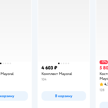
17
−
%
4 603 ₽
5 8
 Mayoral
Комплект Mayoral
Кост
Mayo
104
4,
Рейт
128
 корзину
В корзину