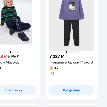
23 ₽
7 227 ₽
6 706 ₽
юм Mayoral
Пуловер и брюки Mayoral
3
3,7
инг:
Рейтинг:
128
В корзину
В корзину