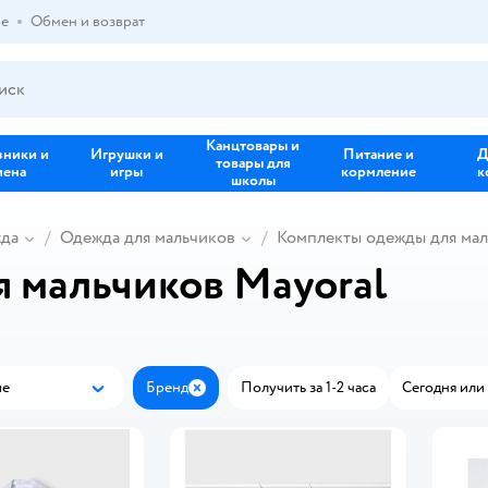
ре
Обмен и возврат
Канцтовары и
зники и
Игрушки и
Питание и
Д
товары для
иена
игры
кормление
к
школы
жда
Одежда для мальчиков
Комплекты одежды для ма
 мальчиков Mayoral
ые
Бренд
Получить за 1-2 часа
Сегодня или 
Популярные
Закрыть