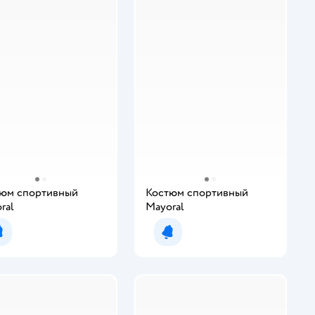
юм спортивный
Костюм спортивный
ral
Mayoral
Уведомить о появлении
Уведомить о появлении