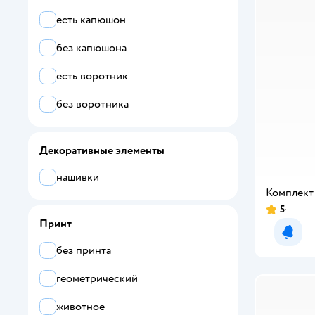
есть капюшон
Cherubino
без капюшона
Chicco
есть воротник
CHILDREAM
без воротника
Chilleasy
CHOUPETTE
Декоративные элементы
CklonniMillash
нашивки
CosmoTex
Комплект
5
Рейтинг:
Crazy and Lazy
Принт
Уведо
CRB
без принта
Crimea Baby
геометрический
DANKIDS
животное