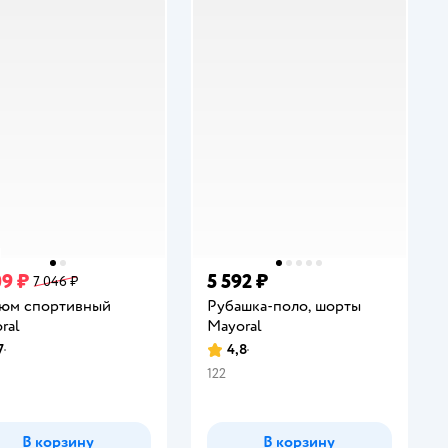
09 ₽
5 592 ₽
7 046 ₽
юм спортивный
Рубашка-поло, шорты
ral
Mayoral
7
4,8
инг:
Рейтинг:
122
В корзину
В корзину