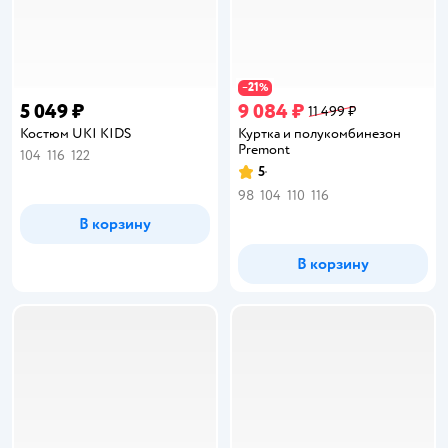
21
−
%
5 049 ₽
9 084 ₽
11 499 ₽
Костюм UKI KIDS
Куртка и полукомбинезон
Premont
104
116
122
5
Рейтинг:
98
104
110
116
В корзину
В корзину