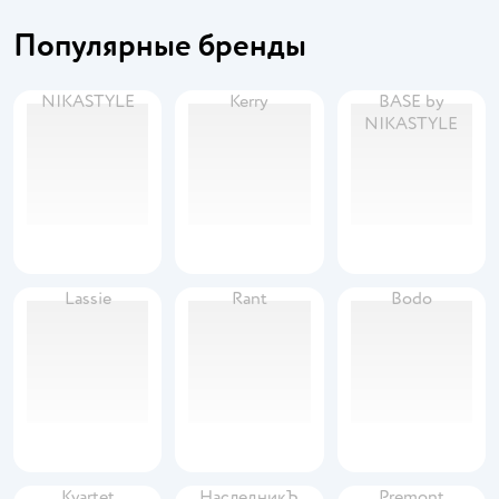
Популярные бренды
NIKASTYLE
Kerry
BASE by
NIKASTYLE
Lassie
Rant
Bodo
Kvartet
НаследникЪ
Premont