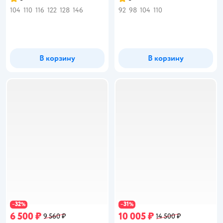
Рейтинг:
Рейтинг:
104
110
116
122
128
146
92
98
104
110
В корзину
В корзину
32
31
−
%
−
%
6 500 ₽
10 005 ₽
9 560 ₽
14 500 ₽