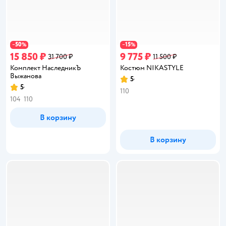
50
15
−
%
−
%
15 850 ₽
9 775 ₽
31 700 ₽
11 500 ₽
Комплект НаследникЪ
Костюм NIKASTYLE
Выжанова
5
Рейтинг:
5
Рейтинг:
110
104
110
В корзину
В корзину