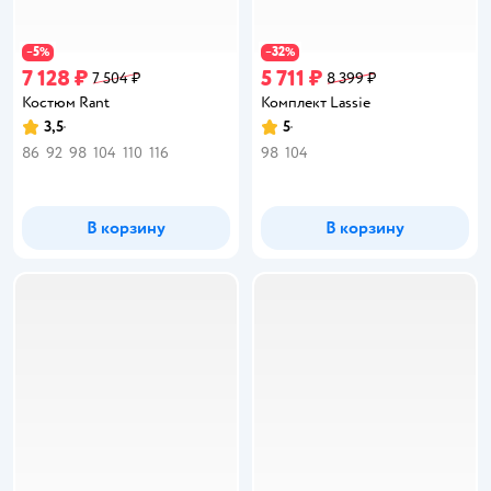
5
32
−
%
−
%
7 128 ₽
5 711 ₽
7 504 ₽
8 399 ₽
Костюм Rant
Комплект Lassie
3,5
5
Рейтинг:
Рейтинг:
86
92
98
104
110
116
98
104
В корзину
В корзину