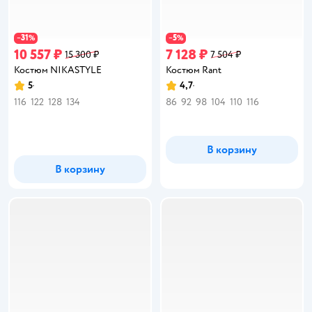
31
5
−
%
−
%
10 557 ₽
7 128 ₽
15 300 ₽
7 504 ₽
Костюм NIKASTYLE
Костюм Rant
5
4,7
Рейтинг:
Рейтинг:
116
122
128
134
86
92
98
104
110
116
В корзину
В корзину