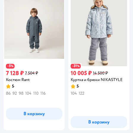
5
31
−
%
−
%
7 128 ₽
10 005 ₽
7 504 ₽
14 500 ₽
Костюм Rant
Куртка и брюки NIKASTYLE
5
5
Рейтинг:
Рейтинг:
86
92
98
104
110
116
104
122
В корзину
В корзину