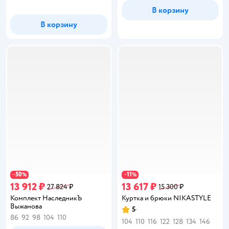
В корзину
В корзину
50
11
−
%
−
%
13 912 ₽
13 617 ₽
27 824 ₽
15 300 ₽
Комплект НаследникЪ
Куртка и брюки NIKASTYLE
Выжанова
5
Рейтинг:
86
92
98
104
110
104
110
116
122
128
134
146