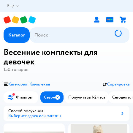
Ещё
Каталог
Весенние комплекты для
девочек
150
товаров
Категория: Комплекты
Сортировка
Фильтры
Сезон
Получить за 1-2 часа
Сегодня ил
Закрыть
Способ получения
Выберите адрес или магазин
Способ получения