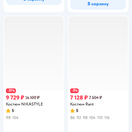
В корзину
31
5
−
%
−
%
9 729 ₽
7 128 ₽
14 100 ₽
7 504 ₽
Костюм NIKASTYLE
Костюм Rant
5
5
Рейтинг:
Рейтинг:
98
104
86
92
98
104
110
116