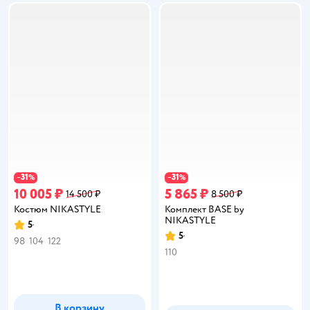
31
31
−
%
−
%
10 005 ₽
5 865 ₽
14 500 ₽
8 500 ₽
Костюм NIKASTYLE
Комплект BASE by
NIKASTYLE
5
Рейтинг:
5
Рейтинг:
98
104
122
110
В корзину