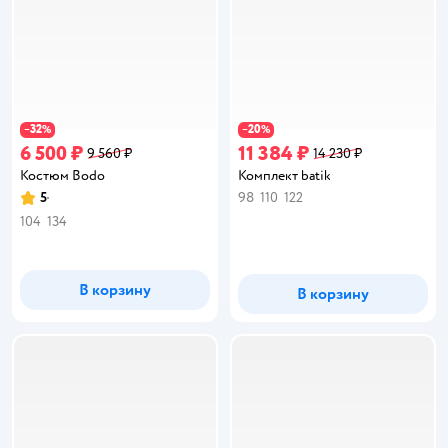
32
20
−
%
−
%
6 500 ₽
11 384 ₽
9 560 ₽
14 230 ₽
Костюм Bodo
Комплект batik
5
98
110
122
Рейтинг:
104
134
В корзину
В корзину