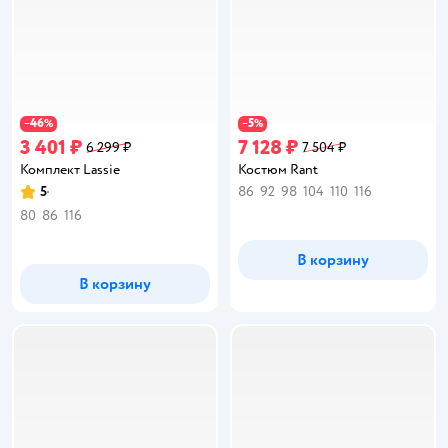
46
5
−
%
−
%
3 401 ₽
7 128 ₽
6 299 ₽
7 504 ₽
Комплект Lassie
Костюм Rant
5
86
92
98
104
110
116
Рейтинг:
80
86
116
В корзину
В корзину