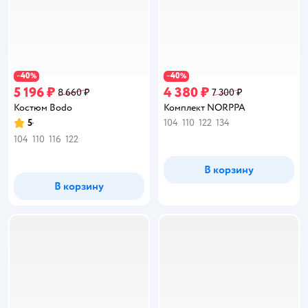
40
40
−
%
−
%
5 196 ₽
4 380 ₽
8 660 ₽
7 300 ₽
Костюм Bodo
Комплект NORPPA
5
104
110
122
134
Рейтинг:
104
110
116
122
В корзину
В корзину