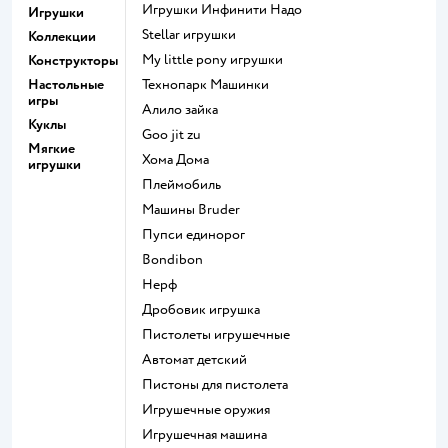
Игрушки Инфинити Надо
Игрушки
Stellar игрушки
Коллекции
my little pony игрушки
Конструкторы
Настольные
Технопарк Машинки
игры
Алило зайка
Куклы
Goo jit zu
Мягкие
Хома Дома
игрушки
Плеймобиль
Машины Bruder
Пупси единорог
Bondibon
Нерф
Дробовик игрушка
Пистолеты игрушечные
Автомат детский
Пистоны для пистолета
Игрушечные оружия
Игрушечная машина