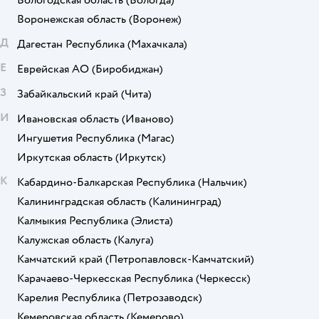
Вологодская область
(Вологда)
Воронежская область
(Воронеж)
Д
Дагестан Республика
(Махачкала)
Е
Еврейская АО
(Биробиджан)
З
Забайкальский край
(Чита)
И
Ивановская область
(Иваново)
Ингушетия Республика
(Магас)
Иркутская область
(Иркутск)
К
Кабардино-Балкарская Республика
(Нальчик)
Калининградская область
(Калининград)
Калмыкия Республика
(Элиста)
Калужская область
(Калуга)
Камчатский край
(Петропавловск-Камчатский)
Карачаево-Черкесская Республика
(Черкесск)
Карелия Республика
(Петрозаводск)
Кемеровская область
(Кемерово)