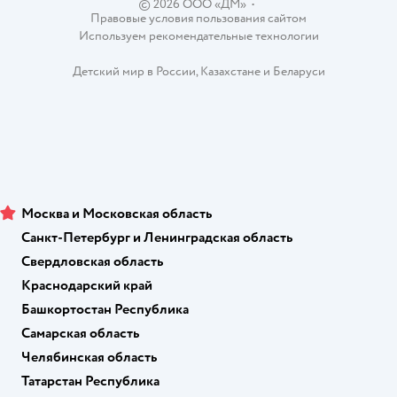
© 2026 ООО «ДМ»
•
Правовые условия пользования сайтом
Используем рекомендательные технологии
Детский мир в России
,
Казахстане
и
Беларуси
Москва и Московская область
Санкт-Петербург и Ленинградская область
Свердловская область
Краснодарский край
Башкортостан Республика
Самарская область
Челябинская область
Татарстан Республика