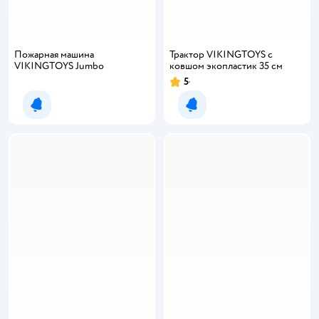
Пожарная машина
Трактор VIKINGTOYS с
VIKINGTOYS Jumbo
ковшом экопластик 35 см
5
Рейтинг:
Уведомить о появлении
Уведомить о появлении