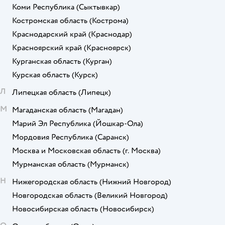
Коми Республика
(Сыктывкар)
Костромская область
(Кострома)
Краснодарский край
(Краснодар)
Красноярский край
(Красноярск)
Курганская область
(Курган)
Курская область
(Курск)
Л
Липецкая область
(Липецк)
М
Магаданская область
(Магадан)
Марий Эл Республика
(Йошкар-Ола)
Мордовия Республика
(Саранск)
Москва и Московская область
(г. Москва)
Мурманская область
(Мурманск)
Н
Нижегородская область
(Нижний Новгород)
Новгородская область
(Великий Новгород)
Новосибирская область
(Новосибирск)