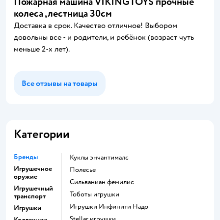
Пожарная машина VIKINGTOYS прочные
колеса ,лестница 30см
Доставка в срок. Качество отличное! Выбором
довольны все - и родители, и ребёнок (возраст чуть
меньше 2-х лет).
Все отзывы на товары
Категории
Бренды
Куклы энчантималс
Игрушечное
Полесье
оружие
Сильваниан фемилис
Игрушечный
Тоботы игрушки
транспорт
Игрушки Инфинити Надо
Игрушки
Stellar игрушки
Коллекции