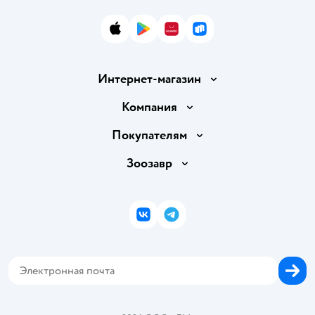
App Store
Google Play
AppGallery
RuStore
Интернет-магазин
Доставка и оплата
Компания
Продавать в Детском мире
О компании
Покупателям
Обмен и возврат товара
Раскрытие информации
Бонусные карты
Зоозавр
Правила продажи
Инвесторам
Электронные подарочные карты
Промокоды
Товары для кошек
Пресс-центр
Подарочные карты
Политика конфиденциальности
Корм для кошек
Закупки
ВКонтакте
Telegram
Проверка баланса подарочной карты
Политика использования файлов cookie
Товары для собак
Аренда торговых помещений
Оплата Мокка
Сертификат АКИТ
Корм для собак
Горячая линия безопасности
Карта возврата
Обратная связь
Одежда для собак
Вакансии
Блог
Карта сайта
Ветаптека
Контакты
Магазины сети