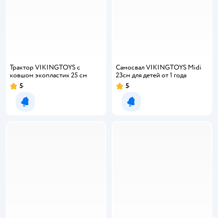
Трактор VIKINGTOYS с
Самосвал VIKINGTOYS Midi
ковшом экопластик 25 см
23см для детей от 1 года
5
5
Рейтинг:
Рейтинг:
Уведомить о появлении
Уведомить о появлении