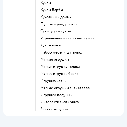
Куклы
Куклы Барби
Кукольный домик
Пупсики для девочек
Одежда для кукол
Игрушечная коляска для кукол
Куклы винкс
Набор мебели для кукол
Мягкие игрушки
Мягкая игрушка мишка
Мягкая игрушка басик
Игрушка котик
Мягкие игрушки антистресс
Игрушки подушки
Интерактивная кошка
Зайчик игрушка