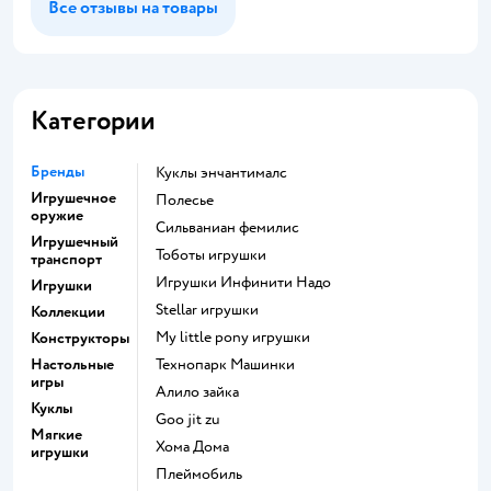
Все отзывы на товары
Категории
Бренды
Куклы энчантималс
Игрушечное
Полесье
оружие
Сильваниан фемилис
Игрушечный
Тоботы игрушки
транспорт
Игрушки Инфинити Надо
Игрушки
Stellar игрушки
Коллекции
my little pony игрушки
Конструкторы
Настольные
Технопарк Машинки
игры
Алило зайка
Куклы
Goo jit zu
Мягкие
Хома Дома
игрушки
Плеймобиль