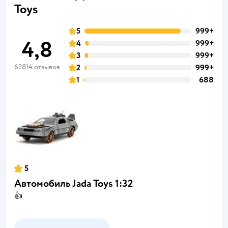
Toys
5
999+
4,8
4
999+
3
999+
62814 отзывов
2
999+
1
688
5
Автомобиль Jada Toys 1:32
👍