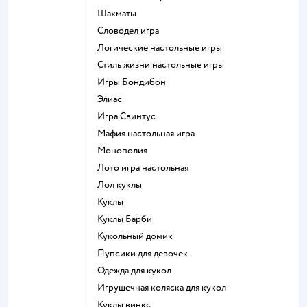
Шахматы
Словодел игра
Логические настольные игры
Стиль жизни настольные игры
Игры Бондибон
Элиас
Игра Свинтус
Мафия настольная игра
Монополия
Лото игра настольная
Лол куклы
Куклы
Куклы Барби
Кукольный домик
Пупсики для девочек
Одежда для кукол
Игрушечная коляска для кукол
Куклы винкс