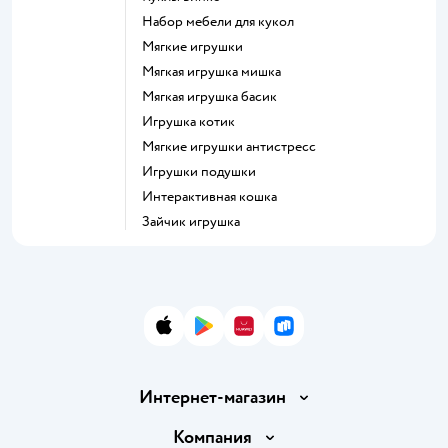
Набор мебели для кукол
Мягкие игрушки
Мягкая игрушка мишка
Мягкая игрушка басик
Игрушка котик
Мягкие игрушки антистресс
Игрушки подушки
Интерактивная кошка
Зайчик игрушка
App Store
Google Play
AppGallery
RuStore
Интернет-магазин
Доставка и оплата
Компания