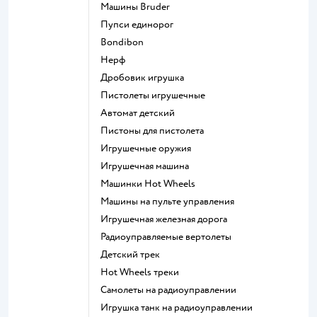
Машины Bruder
Пупси единорог
Bondibon
Нерф
Дробовик игрушка
Пистолеты игрушечные
Автомат детский
Пистоны для пистолета
Игрушечные оружия
Игрушечная машина
Машинки Hot Wheels
Машины на пульте управления
Игрушечная железная дорога
Радиоуправляемые вертолеты
Детский трек
Hot Wheels треки
Самолеты на радиоуправлении
Игрушка танк на радиоуправлении