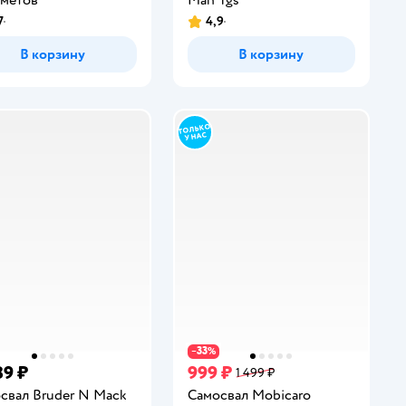
7
4,9
инг:
Рейтинг:
В корзину
В корзину
33
−
%
89 ₽
999 ₽
1 499 ₽
свал Bruder N Mack
Самосвал Mobicaro