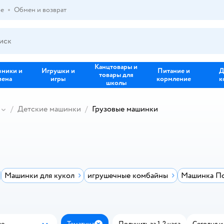
ре
Обмен и возврат
Канцтовары и
зники и
Игрушки и
Питание и
Д
товары для
иена
игры
кормление
к
школы
Детские машинки
Грузовые машинки
Машинки для кукол
игрушечные комбайны
Машинка П
ые
Тематика
Получить за 1-2 часа
Сегодня и