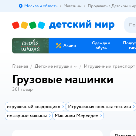
Москва и область
Магазины
Продавать в Детском ми
Выбор адреса доставки.
Одежда и
Подгу
Акции
обувь
гиг
Главная
Детские игрушки
Игрушечный транспорт
Грузовые машинки
361
товар
игрушечный квадроцикл
Игрушечная военная техника
пожарные машины
Машинки Мерседес
Популярн