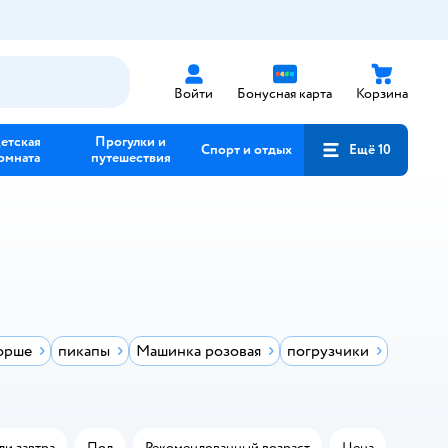
Войти
Бонусная карта
Корзина
етская
Прогулки и
Спорт и отдых
Ещё 10
омната
путешествия
орше
пикапы
Машинка розовая
погрузчики
ли завтра
Пол
Рекомендованный возраст
Цена