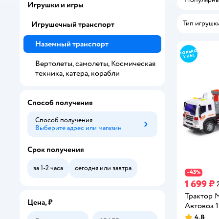
Игрушки и игры
Тип игрушк
Игрушечный транспорт
Наземный транспорт
Вертолеты, самолеты, Космическая
техника, катера, корабли
Способ получения
Способ получения
Выберите адрес или магазин
Способ получения
Срок получения
за 1-2 часа
сегодня или завтра
43
−
%
1 699 ₽
Трактор 
Цена, ₽
Автовоз 1
4,8