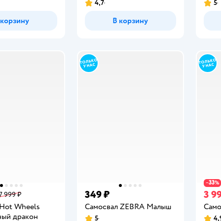
4,7
5
Рейтинг:
Рейт
 корзину
В корзину
33
−
%
349 ₽
3 9
7 999 ₽
 Hot Wheels
Самосвал ZEBRA Малыш
Само
ный дракон
5
4,