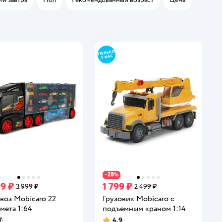
28
−
%
99 ₽
1 799 ₽
3 999 ₽
2 499 ₽
воз Mobicaro 22
Грузовик Mobicaro с
мета 1:64
подъемным краном 1:14
7
4,9