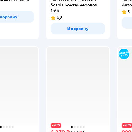
Scania Контейнеровоз
Авто
1:64
5
Рейт
 корзину
4,8
Рейтинг:
В корзину
20
28
−
%
−
%