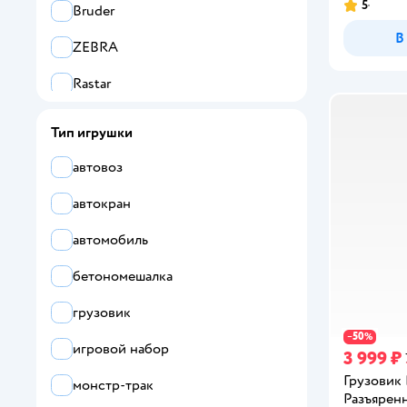
5
Bruder
Рейтинг:
В
ZEBRA
Rastar
Veld Co
Тип игрушки
Huada Toys
автовоз
MAISTO
автокран
TrendToys
автомобиль
Все
бетономешалка
Abtoys
грузовик
50
−
%
AUTODRIVE
игровой набор
3 999 ₽
Autoprofi
Грузовик
монстр-трак
Разъярен