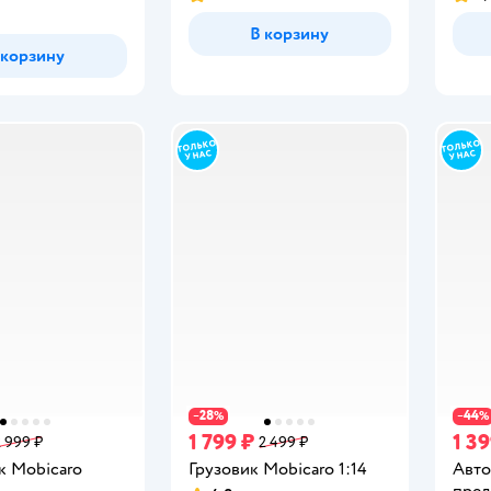
Рейтинг:
Рейт
В корзину
 корзину
28
44
−
%
−
%
1 799 ₽
1 39
2 999 ₽
2 499 ₽
к Mobicaro
Грузовик Mobicaro 1:14
Авто
пред