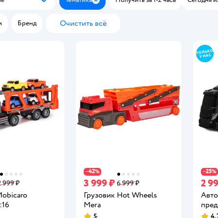
Популярные
Закрыть
Очистить всё
и
Бренд
42
25
−
%
−
%
3 999 ₽
2 9
2 999 ₽
6 999 ₽
Mobicaro
Грузовик Hot Wheels
Авто
:16
Мега
пред
5
4,