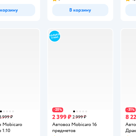
Рейтинг:
Рейт
 корзину
В корзину
20
31
−
%
−
%
2 399 ₽
8 2
3 999 ₽
2 999 ₽
р Mobicaro
Автовоз Mobicaro 16
Авто
 1:10
предметов
Драк