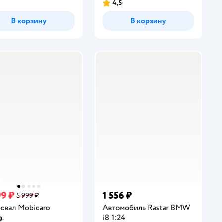
4,5
инг:
Рейтинг:
В корзину
В корзину
99 ₽
1 556 ₽
5 999 ₽
свал Mobicaro
Автомобиль Rastar BMW
i8 1:24
9