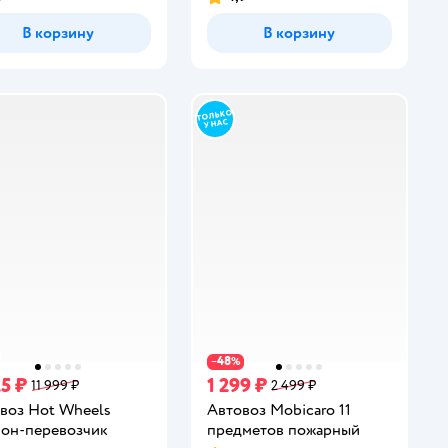
инг:
Рейтинг:
В корзину
В корзину
48
−
%
25 ₽
1 299 ₽
11 999 ₽
2 499 ₽
воз Hot Wheels
Автовоз Mobicaro 11
он-перевозчик
предметов пожарный