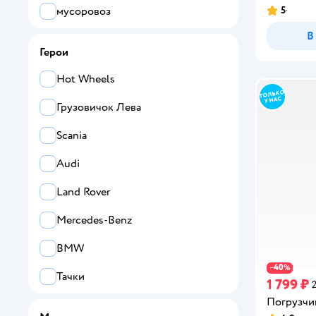
BBurago
5
мусоровоз
Рейтинг:
Bondibon
В
пикап
Герои
Bruder
погрузчик
Hot Wheels
Dede
поезд
Грузовичок Лева
Dolu
полицейская машина
Scania
Drift
прицеп
Audi
EFKO
самосвал
Land Rover
FORMA
трактор
Mercedes-Benz
Funky Toys
эвакуатор
BMW
Givito
экскаватор
40
−
%
Тачки
1 799 ₽
Green Plast
Погрузчи