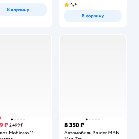
инг:
4,7
Рейтинг:
В корзину
В корзину
9 ₽
8 350 ₽
2 499 ₽
воз Mobicaro 11
Автомобиль Bruder MAN
метов
Man Tgs