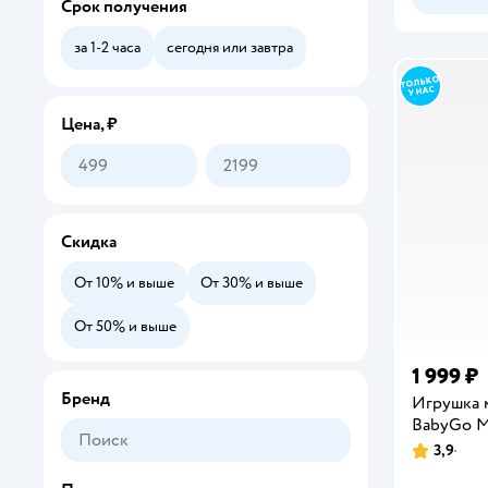
Срок получения
Мобили
за 1-2 часа
сегодня или завтра
Ночники и проекторы
Цена, ₽
Скидка
От 10% и выше
От 30% и выше
От 50% и выше
1 999 ₽
Бренд
Игрушка 
BabyGo М
3,9
Рейтинг: