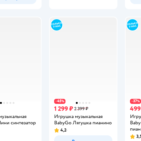
45
37
−
%
−
%
1 299 ₽
499
2 399 ₽
музыкальная
Игрушка музыкальная
Игру
ини синтезатор
BabyGo Лягушка пианино
Baby
пиан
4,2
Рейтинг:
3,
Рейт