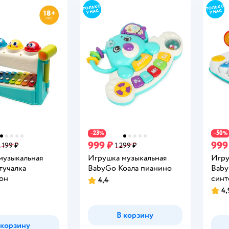
23
50
−
%
−
%
999 ₽
999
 199 ₽
1 299 ₽
музыкальная
Игрушка музыкальная
Игру
тучалка
BabyGo Коала пианино
Baby
он
синт
4,4
Рейтинг:
4,
Рейт
В корзину
 корзину