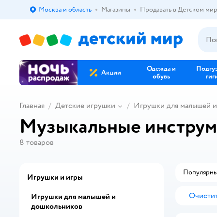
Москва и область
Магазины
Продавать в Детском ми
Выбор адреса доставки.
Одежда и
Подгу
Акции
обувь
гиг
Главная
Детские игрушки
Игрушки для малышей 
Музыкальные инструм
8
товаров
Популярн
Игрушки и игры
Очистит
Игрушки для малышей и
дошкольников