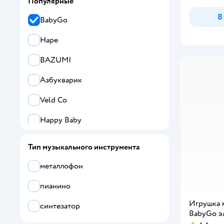
Популярные
В
BabyGo
Hape
BAZUMI
Азбукварик
Veld Co
Happy Baby
TrendToys
Тип музыкального инструмента
Zabiaka
металлофон
Alatoys
пианино
Five Stars
Игрушка 
синтезатор
BabyGo э
Все