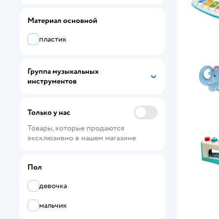
Five Stars
Материал основной
Flight
пластик
GUCLU
Группа музыкальных
Hape
инструментов
Happy Baby
HOLA
Только у нас
Товары, которые продаются 
Kiddieland
эксклюзивно в нашем магазине
Kids Harmony
Пол
LATS
девочка
Leader
мальчик
Little Tikes