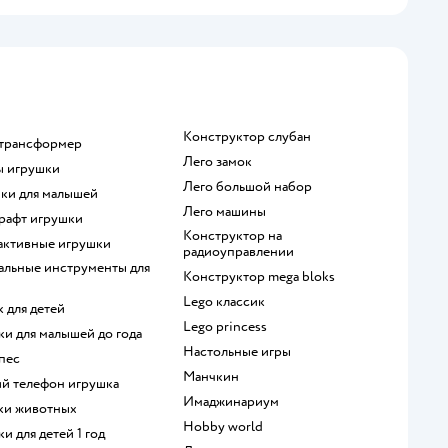
Конструктор слубан
 трансформер
Лего замок
ы игрушки
Лего большой набор
нки для малышей
Лего машины
крафт игрушки
Конструктор на
рактивные игрушки
радиоуправлении
Конструктор mega bloks
Lego классик
к для детей
Lego princess
шки для малышей до года
Настольные игры
 пес
Манчкин
кий телефон игрушка
Имаджинариум
рки животных
Hobby world
ки для детей 1 год