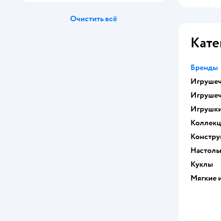
Mapacha
Очистить всё
Mattel
Кате
New Classic Toys
Бренды
Play Go
Игрушеч
Red Box
Игрушеч
RNToys
Игрушк
Коллек
Skip Hop
Констру
TrendToys
Настоль
Куклы
Uviton
Мягкие 
Veld Co
WowWee