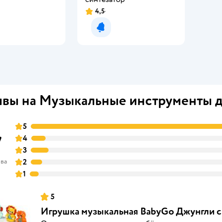
4,5
Рейтинг:
мить о появлении
Уведомить о появлении
вы на Музыкальные инструменты 
5
7
4
3
ыва
2
1
5
Игрушка музыкальная BabyGo Джунгли с