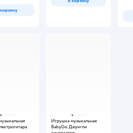
В корзину
 корзину
музыкальная
Игрушка музыкальная
лектрогитара
BabyGo Джунгли
синтезатор