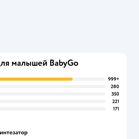
для малышей BabyGo
999+
280
350
221
171
интезатор