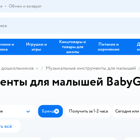
ре
Обмен и возврат
Канцтовары и
зники и
Игрушки и
Питание и
Д
товары для
иена
игры
кормление
к
школы
и дошкольников
Музыкальные инструменты для малышей
енты для малышей Baby
ые
Бренд
Получить за 1-2 часа
Сегодня или 
Популярные
Закрыть
ь всё