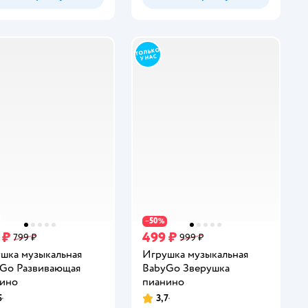
50
−
%
 ₽
499 ₽
799 ₽
999 ₽
шка музыкальная
Игрушка музыкальная
Go Развивающая
BabyGo Зверушка
ино
пианино
5
3,7
инг:
Рейтинг: