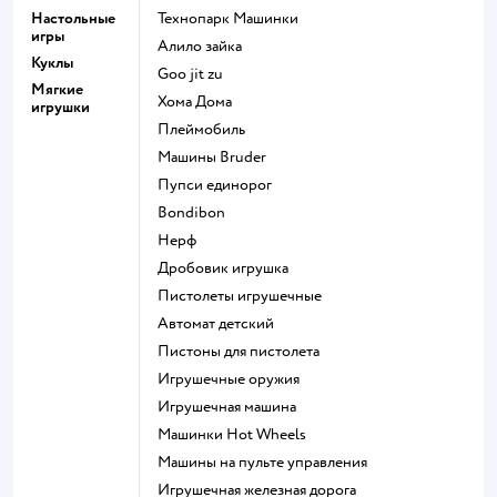
Настольные
Технопарк Машинки
игры
Алило зайка
Куклы
Goo jit zu
Мягкие
Хома Дома
игрушки
Плеймобиль
Машины Bruder
Пупси единорог
Bondibon
Нерф
Дробовик игрушка
Пистолеты игрушечные
Автомат детский
Пистоны для пистолета
Игрушечные оружия
Игрушечная машина
Машинки Hot Wheels
Машины на пульте управления
Игрушечная железная дорога