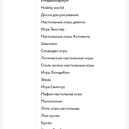
Имаджинариум
Hobby world
Доска для рисования
Настольные игры дженга
Игра Твистер
Настольные игры Активити
Шахматы
Словодел игра
Логические настольные игры
Стиль жизни настольные игры
Игры Бондибон
Элиас
Игра Свинтус
Мафия настольная игра
Монополия
Лото игра настольная
Лол куклы
Куклы