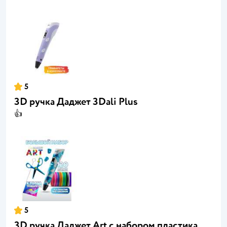
5
3D ручка Даджет 3Dali Plus
👍
5
3D ручка Даджет Art с набором пластика