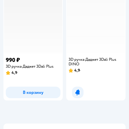
990 ₽
3D ручка Даджет 3Dali Plus
DINO
3D ручка Даджет 3Dali Plus
4,9
Рейтинг:
4,9
Рейтинг:
В корзину
Уведомить о появлении