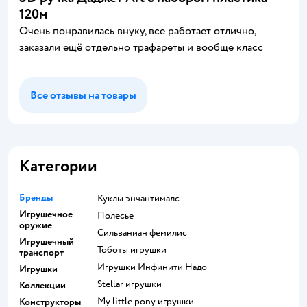
120м
Очень понравилась внуку, все работает отлично,
заказали ещё отдельно трафареты и вообще класс
Все отзывы на товары
Категории
Бренды
Куклы энчантималс
Игрушечное
Полесье
оружие
Сильваниан фемилис
Игрушечный
Тоботы игрушки
транспорт
Игрушки Инфинити Надо
Игрушки
Stellar игрушки
Коллекции
my little pony игрушки
Конструкторы