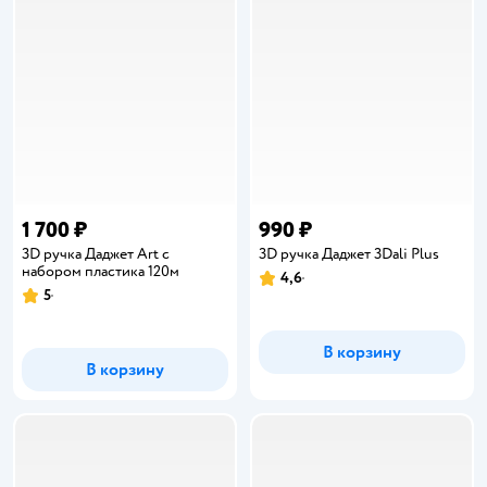
1 700 ₽
990 ₽
3D ручка Даджет Art с
3D ручка Даджет 3Dali Plus
набором пластика 120м
4,6
Рейтинг:
5
Рейтинг:
В корзину
В корзину