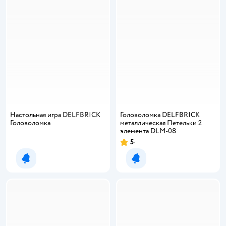
Настольная игра DELFBRICK
Головоломка DELFBRICK
Головоломка
металлическая Петельки 2
элемента DLM-08
5
Рейтинг:
Уведомить о появлении
Уведомить о появлении