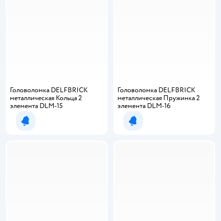
Головоломка DELFBRICK
Головоломка DELFBRICK
металлическая Кольца 2
металлическая Пружинка 2
элемента DLM-15
элемента DLM-16
Уведомить о появлении
Уведомить о появлении