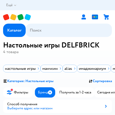
Ещё
Каталог
Настольные игры DELFBRICK
4
товара
настольные игры
манчкин
alias
имаджинариум
м
Категория: Настольные игры
Сортировка
Фильтры
Бренд
Получить за 1-2 часа
Сегодня ил
Закрыть
Способ получения
Выберите адрес или магазин
Способ получения