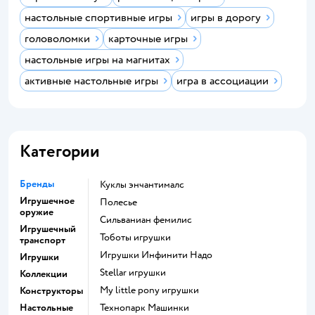
настольные спортивные игры
игры в дорогу
головоломки
карточные игры
настольные игры на магнитах
активные настольные игры
игра в ассоциации
Категории
Бренды
Куклы энчантималс
Игрушечное
Полесье
оружие
Сильваниан фемилис
Игрушечный
Тоботы игрушки
транспорт
Игрушки Инфинити Надо
Игрушки
Stellar игрушки
Коллекции
my little pony игрушки
Конструкторы
Настольные
Технопарк Машинки