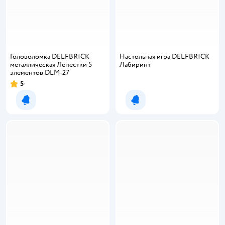
Головоломка DELFBRICK
Настольная игра DELFBRICK
металлическая Лепестки 5
Лабиринт
элементов DLM-27
5
Рейтинг:
Уведомить о появлении
Уведомить о появлении