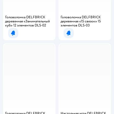
Головоломка DELFBRICK
Головоломка DELFBRICK
деревянная «Занимательный
деревянная «15 связок‎» 15
куб‎» 12 элементов DLS-02
элементов DLS-03
Уведомить о появлении
Уведомить о появлении
Головоломка DELFBRICK
Настольная игра DELFBRICK