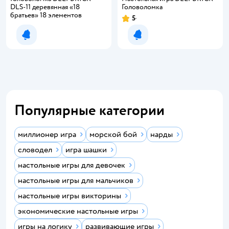
DLS-11 деревянная «18
Головоломка
братьев‎» 18 элементов
5
Рейтинг:
Уведомить о появлении
Уведомить о появлении
Популярные категории
миллионер игра
морской бой
нарды
словодел
игра шашки
настольные игры для девочек
настольные игры для мальчиков
настольные игры викторины
экономические настольные игры
игры на логику
развивающие игры