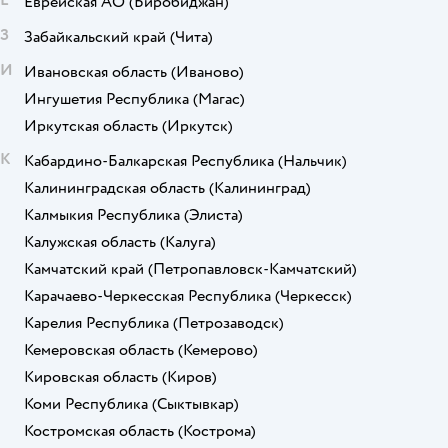
Е
Еврейская АО
(Биробиджан)
З
Забайкальский край
(Чита)
И
Ивановская область
(Иваново)
Ингушетия Республика
(Магас)
Иркутская область
(Иркутск)
К
Кабардино-Балкарская Республика
(Нальчик)
Калининградская область
(Калининград)
Калмыкия Республика
(Элиста)
Калужская область
(Калуга)
Камчатский край
(Петропавловск-Камчатский)
Карачаево-Черкесская Республика
(Черкесск)
Карелия Республика
(Петрозаводск)
Кемеровская область
(Кемерово)
Кировская область
(Киров)
Коми Республика
(Сыктывкар)
Костромская область
(Кострома)