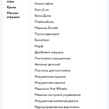
игры
Алило зайка
Куклы
Goo jit zu
Мягкие
Хома Дома
игрушки
Плеймобиль
Машины Bruder
Пупси единорог
Bondibon
Нерф
Дробовик игрушка
Пистолеты игрушечные
Автомат детский
Пистоны для пистолета
Игрушечные оружия
Игрушечная машина
Машинки Hot Wheels
Машины на пульте управления
Игрушечная железная дорога
Радиоуправляемые вертолеты