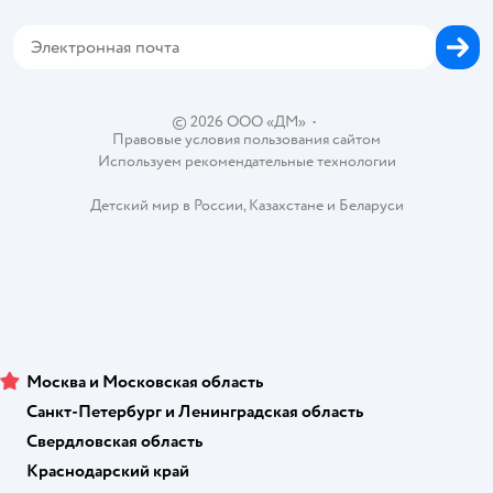
Сертификат АКИТ
Корм для собак
Горячая линия безопасности
Карта возврата
Обратная связь
Одежда для собак
Вакансии
Блог
Карта сайта
Ветаптека
Контакты
Магазины сети
© 2026 ООО «ДМ»
•
Правовые условия пользования сайтом
Используем рекомендательные технологии
Детский мир в России
,
Казахстане
и
Беларуси
Москва и Московская область
Санкт-Петербург и Ленинградская область
Свердловская область
Краснодарский край