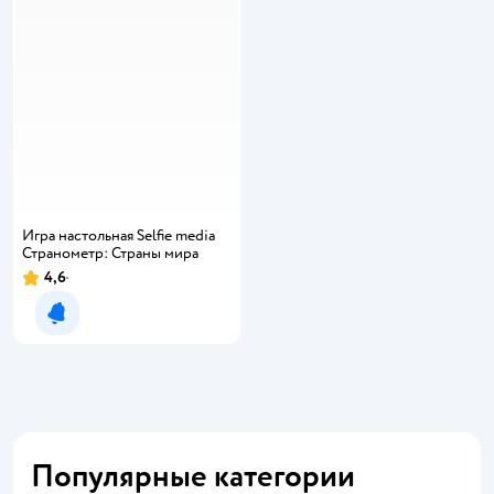
Игра настольная Selfie media
Странометр: Страны мира
4,6
Рейтинг:
Уведомить о появлении
Популярные категории