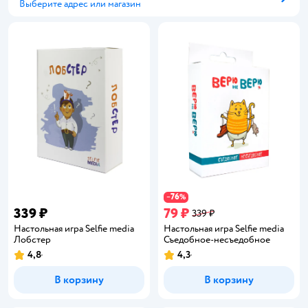
Выберите адрес или магазин
Способ получения
76
−
%
339 ₽
79 ₽
339 ₽
Настольная игра Selfie media
Настольная игра Selfie media
Лобстер
Съедобное-несъедобное
4,8
4,3
Рейтинг:
Рейтинг:
В корзину
В корзину