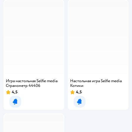
Игра настольная Selfie media
Настольная игра Selfie media
Странометр 44406
Котики
4,5
4,5
Рейтинг:
Рейтинг:
Уведомить о появлении
Уведомить о появлении