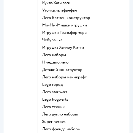
Кукла Хаги ваги
Уточка лалафанфан
Лего Бэтмен конструктор
Ми-Ми-Мишки игрушки
Игрушки Трансформеры
Чебурашка
Игрушка Хеллоу Китти
Лего наборы
Ниндзяго лего
Детский конструктор
Лего наборы майнкрафт
Lego город
Лего star wars
Lego hogwarts
Лего техник
Лего дупло наборы
Super heroes
Лего френдс наборы