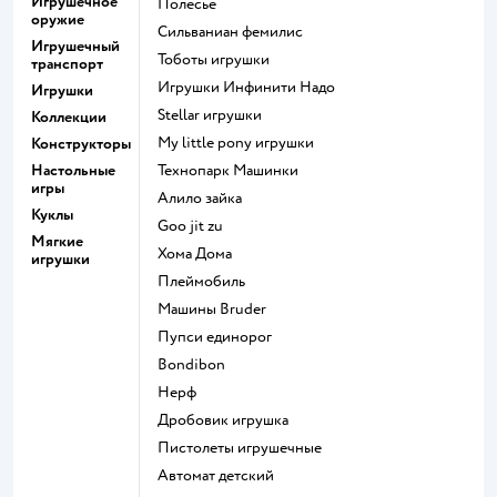
Игрушечное
Полесье
оружие
Сильваниан фемилис
Игрушечный
Тоботы игрушки
транспорт
Игрушки Инфинити Надо
Игрушки
Stellar игрушки
Коллекции
my little pony игрушки
Конструкторы
Настольные
Технопарк Машинки
игры
Алило зайка
Куклы
Goo jit zu
Мягкие
Хома Дома
игрушки
Плеймобиль
Машины Bruder
Пупси единорог
Bondibon
Нерф
Дробовик игрушка
Пистолеты игрушечные
Автомат детский