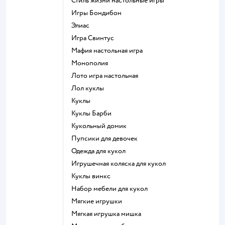
Стиль жизни настольные игры
Игры Бондибон
Элиас
Игра Свинтус
Мафия настольная игра
Монополия
Лото игра настольная
Лол куклы
Куклы
Куклы Барби
Кукольный домик
Пупсики для девочек
Одежда для кукол
Игрушечная коляска для кукол
Куклы винкс
Набор мебели для кукол
Мягкие игрушки
Мягкая игрушка мишка