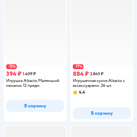
72
77
−
%
−
%
394 ₽
884 ₽
1 409 ₽
3 845 ₽
Игрушка Altacto Маленький
Игрушечная кухня Altacto с
механик 12 предм.
аксессуарами: 26 шт.
4,4
Рейтинг:
В корзину
В корзину