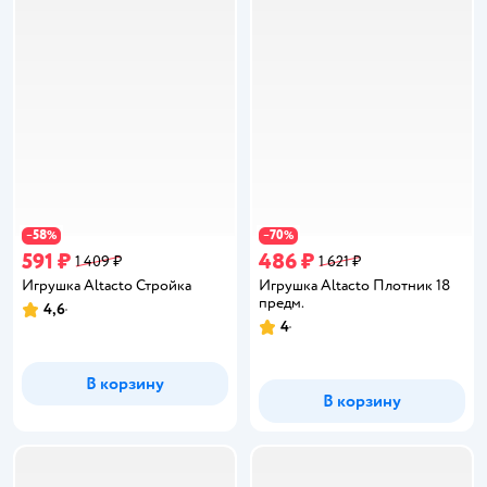
58
70
−
%
−
%
591 ₽
486 ₽
1 409 ₽
1 621 ₽
Игрушка Altacto Стройка
Игрушка Altacto Плотник 18
предм.
4,6
Рейтинг:
4
Рейтинг:
В корзину
В корзину