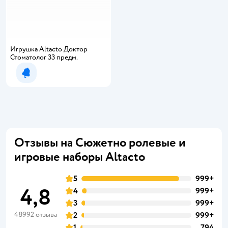
Игрушка Altacto Доктор
Стоматолог 33 предм.
Уведомить о появлении
Отзывы на Сюжетно ролевые и
игровые наборы Altacto
5
999+
4,8
4
999+
3
999+
48992 отзыва
2
999+
1
794