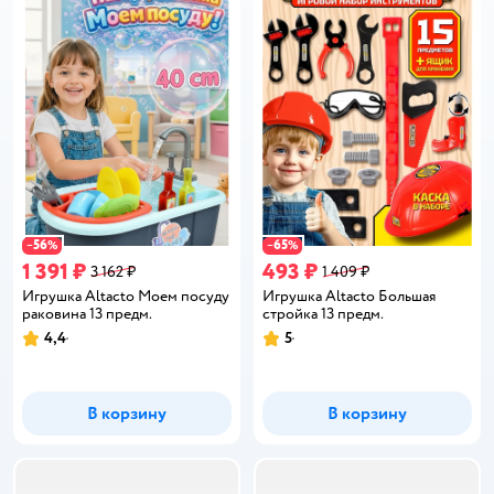
56
65
−
%
−
%
1 391 ₽
493 ₽
3 162 ₽
1 409 ₽
Игрушка Altacto Моем посуду
Игрушка Altacto Большая
раковина 13 предм.
стройка 13 предм.
4,4
5
Рейтинг:
Рейтинг:
В корзину
В корзину