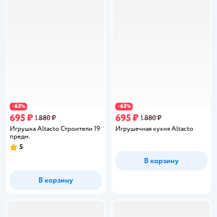
63
63
−
%
−
%
695 ₽
695 ₽
1 880 ₽
1 880 ₽
Игрушка Altacto Строители 19
Игрушечная кухня Altacto
предм.
5
Рейтинг:
В корзину
В корзину