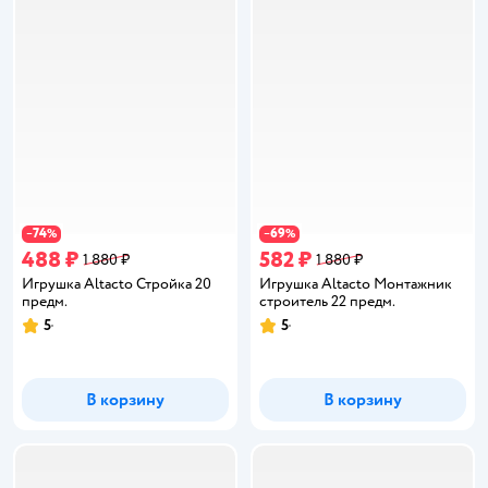
74
69
−
%
−
%
488 ₽
582 ₽
1 880 ₽
1 880 ₽
Игрушка Altacto Стройка 20
Игрушка Altacto Монтажник
предм.
строитель 22 предм.
5
5
Рейтинг:
Рейтинг:
В корзину
В корзину