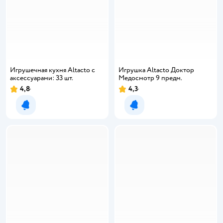
Игрушечная кухня Altacto с
Игрушка Altacto Доктор
аксессуарами: 33 шт.
Медосмотр 9 предм.
4,8
4,3
Рейтинг:
Рейтинг:
Уведомить о появлении
Уведомить о появлении