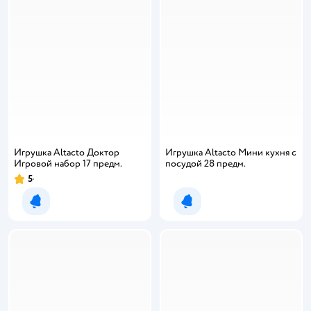
Игрушка Altacto Доктор
Игрушка Altacto Мини кухня с
Игровой набор 17 предм.
посудой 28 предм.
5
Рейтинг:
Уведомить о появлении
Уведомить о появлении