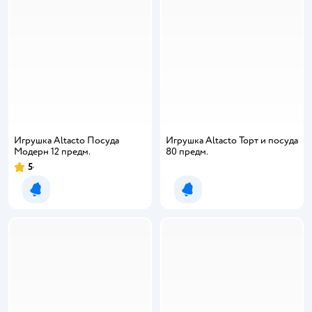
Игрушка Altacto Посуда
Игрушка Altacto Торт и посуда
Модерн 12 предм.
80 предм.
5
Рейтинг:
Уведомить о появлении
Уведомить о появлении