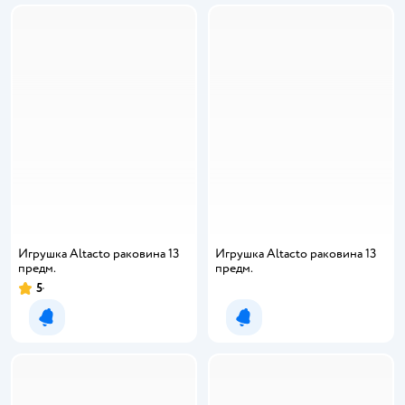
Игрушка Altacto раковина 13
Игрушка Altacto раковина 13
предм.
предм.
5
Рейтинг:
Уведомить о появлении
Уведомить о появлении