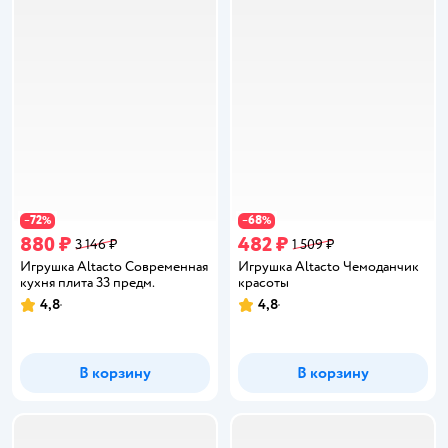
72
68
−
%
−
%
880 ₽
482 ₽
3 146 ₽
1 509 ₽
Игрушка Altacto Современная
Игрушка Altacto Чемоданчик
кухня плита 33 предм.
красоты
4,8
4,8
Рейтинг:
Рейтинг:
В корзину
В корзину