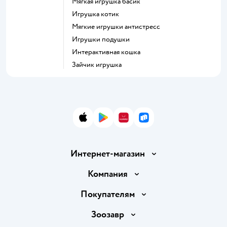
Мягкая игрушка басик
Игрушка котик
Мягкие игрушки антистресс
Игрушки подушки
Интерактивная кошка
Зайчик игрушка
App Store
Google Play
AppGallery
RuStore
Интернет-магазин
Доставка и оплата
Компания
Продавать в Детском мире
О компании
Покупателям
Обмен и возврат товара
Раскрытие информации
Бонусные карты
Зоозавр
Правила продажи
Инвесторам
Электронные подарочные карты