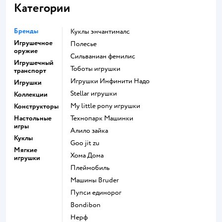
Категории
Бренды
Куклы энчантималс
Игрушечное
Полесье
оружие
Сильваниан фемилис
Игрушечный
Тоботы игрушки
транспорт
Игрушки Инфинити Надо
Игрушки
Stellar игрушки
Коллекции
my little pony игрушки
Конструкторы
Настольные
Технопарк Машинки
игры
Алило зайка
Куклы
Goo jit zu
Мягкие
Хома Дома
игрушки
Плеймобиль
Машины Bruder
Пупси единорог
Bondibon
Нерф