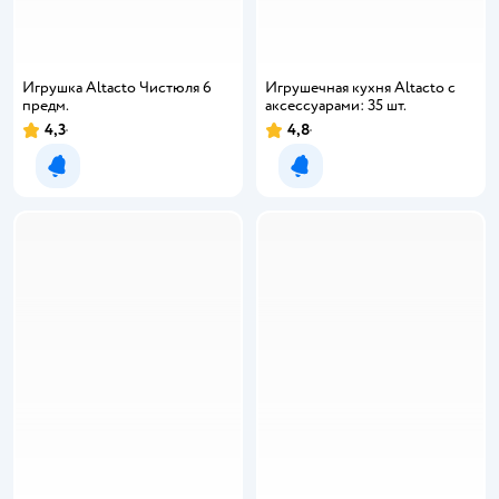
Игрушка Altacto Чистюля 6
Игрушечная кухня Altacto с
предм.
аксессуарами: 35 шт.
4,3
4,8
Рейтинг:
Рейтинг:
Уведомить о появлении
Уведомить о появлении