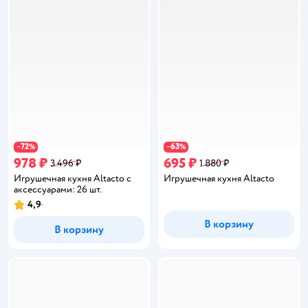
72
63
−
%
−
%
978 ₽
695 ₽
3 496 ₽
1 880 ₽
Игрушечная кухня Altacto с
Игрушечная кухня Altacto
аксессуарами: 26 шт.
4,9
Рейтинг:
В корзину
В корзину