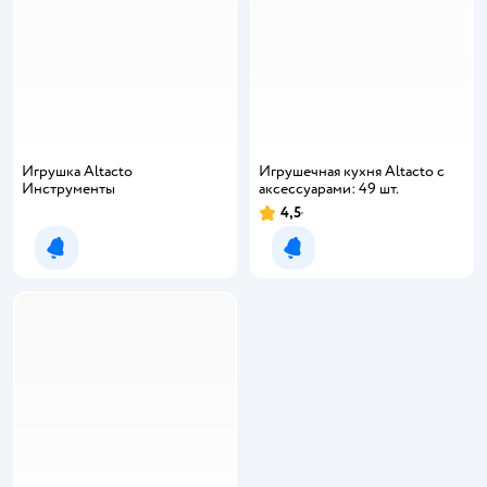
Игрушка Altacto
Игрушечная кухня Altacto с
Инструменты
аксессуарами: 49 шт.
4,5
Рейтинг:
Уведомить о появлении
Уведомить о появлении